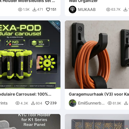
k Houder Moersleutels set 12
Wall Organizer
MUKAAB

151

1.5K
471
63.7K


ulaire Carrousel: 100%
Garagemuurhaak (V3) voor Ka
eindige Opslag
Slangen & Verlengsnoeren
ints
EmilSunnerbe

239

4.3K
604
61.9K


rg