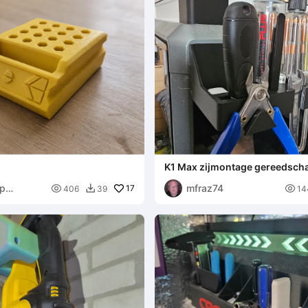
K1 Max zijmontage gereedsc
р
mfraz74

17

406
39
14

ев