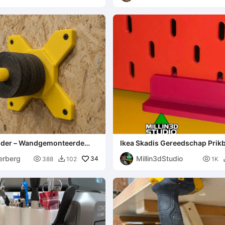
ouder – Wandgemonteerde
Ikea Skadis Gereedschap Prikb
tvoering
Eenvoudig Snel en Gemakkelij
erberg
Millin3dStudio

34

388
102
1K
