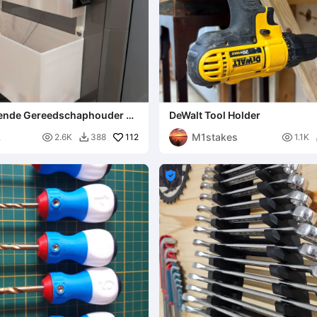
ende Gereedschaphouder +
DeWalt Tool Holder
M1stakes

112

2.6K
388
1.1K

v
