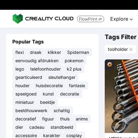
Explore
FlowPrint


Tags Filter
Popular Tags
toolholder

flexi
draak
klikker
Spiderman
eenvoudig afdrukken
pokemon
lego
telefoonhouder
k2 plus
gearticuleerd
sleutelhanger
houder
huisdecoratie
fantasie
speelgoed
kunst
decoratie
miniatuur
beeldje
beeldhouwwerk
schattig
decoratief
figuur
thuis
anime
dier
cadeau
standbeeld
accessoire
karakter
cosplay