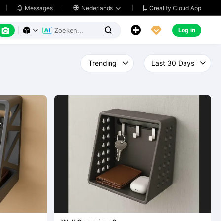
Creality Cloud App
Messages

Nederlands






Log in


