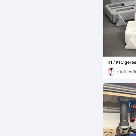
K1 / K1C ger
achterpaneel 
stoffies