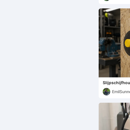
Slijpschijfh
versterkte ui
EmilSunn