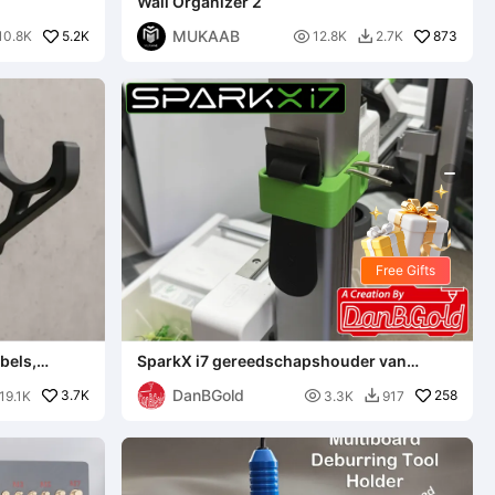
Wall Organizer 2
MUKAAB
5.2K

873
10.8K
12.8K
2.7K

Free Gifts
bels,
SparkX i7 gereedschapshouder van
DanBGold
DanBGold
3.7K

258
19.1K
3.3K
917
