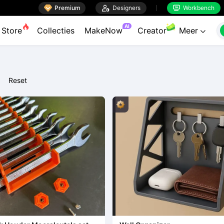

Premium

Designers
Workbench


AI
Store
Collecties
MakeNow
Creator
Meer

Reset