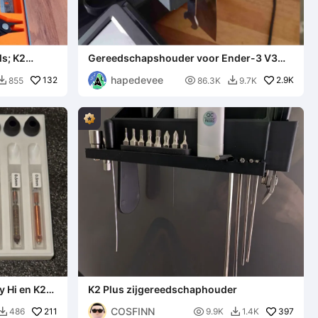
ls; K2
Gereedschapshouder voor Ender-3 V3
SE/KE (zonder support)
hapedevee
132

2.9K
855
86.3K
9.7K


y Hi en K2
K2 Plus zijgereedschaphouder
COSFINN
211

397
486
9.9K
1.4K

