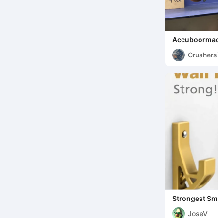
Accuboormac
Accuboormac
Crusher
Strongest Sma
JoseV