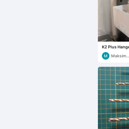
K2 Plus Hang
Afvalbak
Maksim
Niukhalo