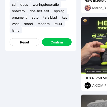
HSW Inzetstu
stuks v3.00
stl
doos
woningdecoratie
Marco_B
ontwerp
doe-het-zelf
opslag
ornament
auto
tafelblad
kat
vaas
stand
modern
muur
lamp
Reset
Confirm
HEXA-Pod Mod
Printbare On
AXIOM Pr