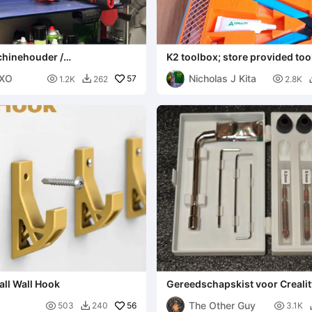
hinehouder /
K2 toolbox; store provided too
hinehouder
K2combo K2pro K2plus
sXO
Nicholas J Kita

57

1.2K
262
2.8K

ll Wall Hook
Gereedschapskist voor Crealit
Unicorn-nozzles
The Other Guy

56

503
240
3.1K
