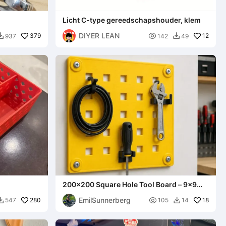
Licht C-type gereedschapshouder, klem
DIYER LEAN
379

12
937
142
49


200x200 Square Hole Tool Board – 9x9
mm / 38 mm Pitch C/C
EmilSunnerberg
280

18
547
105
14

