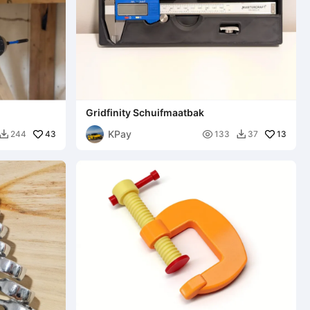
Gridfinity Schuifmaatbak
KPay
43

13
244
133
37

