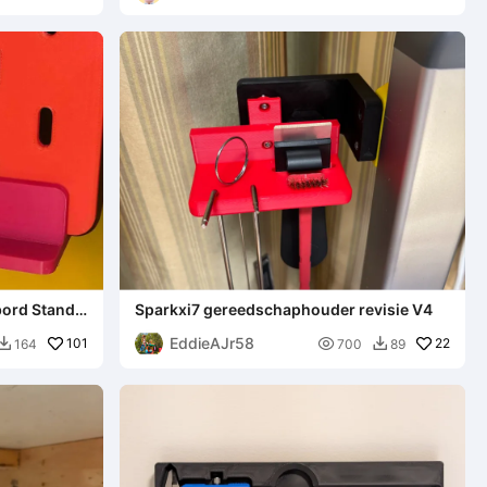
ord Stand -
Sparkxi7 gereedschaphouder revisie V4
k
EddieAJr58
101

22
164
700
89

