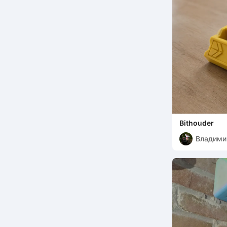
Bithouder
Владими
Домрач