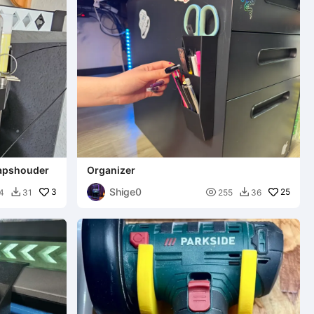
hapshouder
Organizer
Shige0
3

25
4
31
255
36

