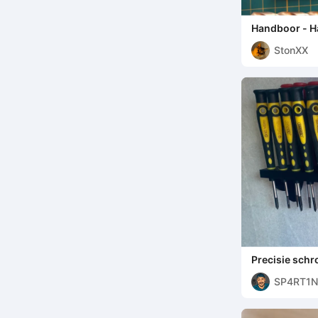
Handboor - H
verzinkboren
StonXX
Precisie sch
6 en 12 vakke
SP4RT1