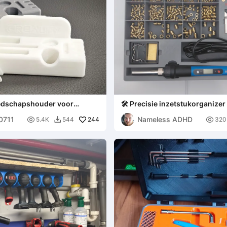
eedschapshouder voor
🛠️ Precisie inzetstukorganizer
van K-serie
set gereedschapskit
00711
Nameless ADHD

244

5.4K
544
320
