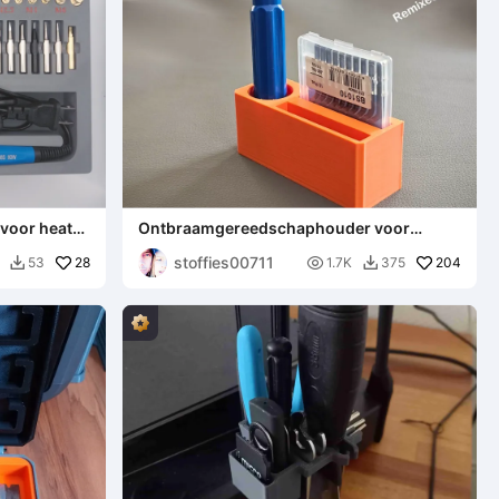
 voor heat-
Ontbraamgereedschaphouder voor
Multiboard
stoffies00711
28

204
53
1.7K
375

