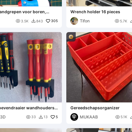
andgrepen voor boren,
Wrench holder 16 pieces
Tifon

305

3.5K
843
5.7K

roevendraaier wandhouders
Gereedschapsorganizer
n
N3D
MUKAAB

5

33
13
5.1K
