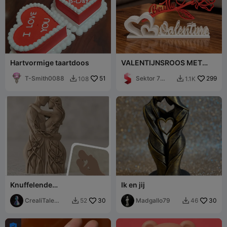
Hartvormige taartdoos
VALENTIJNSROOS MET
STAND / WEES MIJN
T-Smith0088
51
VALENTIJN
Sektor 7
299
108
1.1K


Studios
Knuffelende
Ik en jij
Boomliefhebbers
CrealiTale
30
Madgallo79
30
52
46


design
