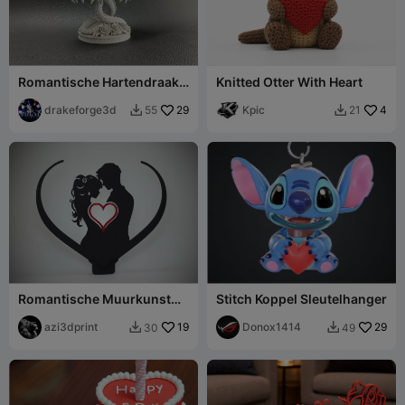
Romantische Hartendraak –
Knitted Otter With Heart
Valentijnsdag
drakeforge3d
29
Kpic
4
55
21


Romantische Muurkunst
Stitch Koppel Sleutelhanger
voor Stellen - Vrijstaande
Decoratie
azi3dprint
19
Donox1414
29
30
49

