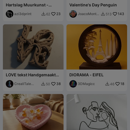
Hartslag Muurkunst -
Valentine's Day Penguin
Vrijstaande Decoratie
azi3dprint
23
JoacoMonta
143
62
513


gna
LOVE tekst Handgemaakte
DIORAMA - EIFEL
houten textuur
CrealiTale
38
3DMagicc
18
50
46


design