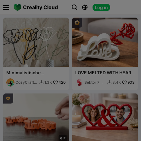

Creality Cloud
Log in



Minimalistische
LOVE MELTED WITH HEART
Draadbloemen -
/ TEXT STAND / VALENTINE
Vaasdecoratie
CozyCraftSt
420
Sektor 7
903
1.3K
3.4K


udios
Studios

G
I
F