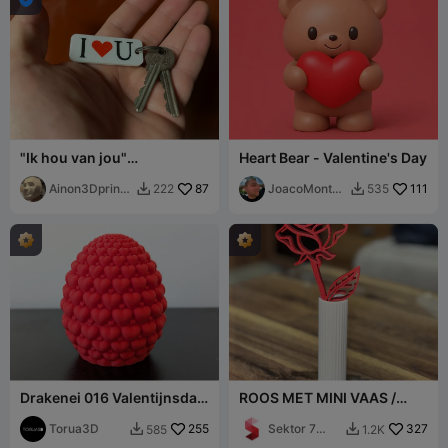
"Ik hou van jou"
Heart Bear - Valentine's Day
sleutelhanger voor
Valentijnsdag
Ainon3Dprint
87
JoacoMontag
111
222
535


cz
na
Drakenei 016 Valentijnsdag
ROOS MET MINI VAAS /
- Ter plekke afdrukken -
DRIE VERSCHILLENDE
STL
Torua3D
255
ROZENONTWERPEN
Sektor 7
327
585
1.2K


Studios