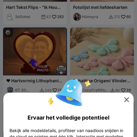
Hart Tekst Flips - "Ik Hou
Fotolijst met liefdesharten
Van Jou"
3dGohst
283
Hümeyra
60
42
215


❤️ Hartvormig Lithophanie
Schattige Origami Vlinder -
Lichtframe
Japandi Stijl Decor
GT 3D
114
CozyCraftStudi
36
249
90


Makers
os

Ervaar het volledige potentieel
Bekijk alle modeldetails, profiteer van naadloos snijden in
de cloud en printen met één klik. Interactie met modellen