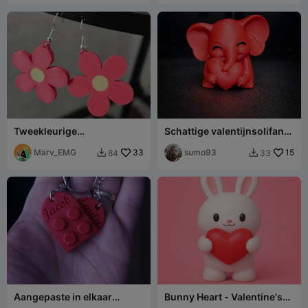
Tweekleurige
Schattige valentijnsolifant
bloemoorbellen
met hart
Marv_EMG
33
sumo93
15
84
33


Aangepaste in elkaar
Bunny Heart - Valentine's
grijpende hart
Day