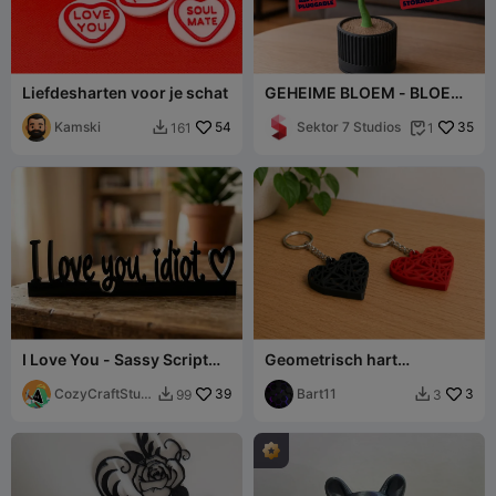
Liefdesharten voor je schat
GEHEIME BLOEM - BLOEM
MET VERBORGEN OPLAG
Kamski
54
Sektor 7 Studios
35
161
1


I Love You - Sassy Script
Geometrisch hart
Art - Valentinesday Gift
sleutelhanger
CozyCraftStudi
39
Bart11
3
99
3


os