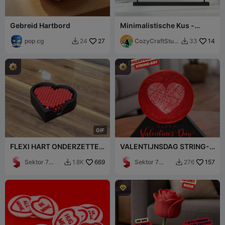
Gebreid Hartbord
Minimalistische Kus -
Moderne Draadkunst
pop cg
27
Liefdesdecor
CozyCraftStudi
14
24
33


os
G
I
F
FLEXI HART ONDERZETTER
VALENTIJNSDAG STRING-
/ VALENTIJN OF
ART / WEES MIJN
MOEDERDAG / FIDGET
Sektor 7
669
VALENTIJN
Sektor 7
157
1.8K
276


SPEELGOED
Studios
Studios
