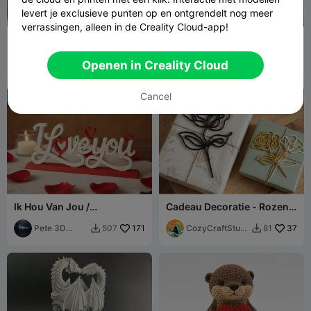
levert je exclusieve punten op en ontgrendelt nog meer
verrassingen, alleen in de Creality Cloud-app!
Love 2D-kunst met
Smeltende Liefdesroos –
standaard
Valentijnsdag -
OrangeSs
35
meerkleurig geen CFS
drakeforge3d
55
95
94


Openen in Creality Cloud
Cancel
Ik Hou Van Jou /
Cadeau Decoratie - Rozen
Valentijnsdag Decoratie
Lijnkunst
Pete 3D
171
CozyCraftStudi
37
507
81


Studio
os