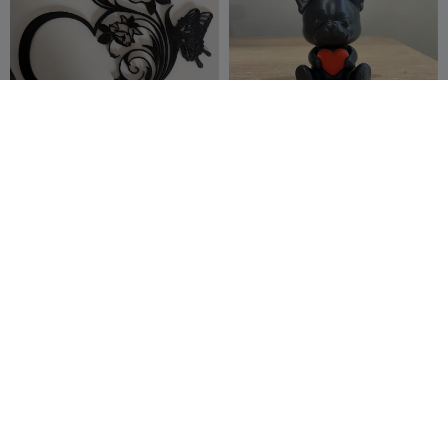
Muurornament Hart-Ros
Junior's
Valentijnsverrassing
TobNad
33
Oasis3dlab
174
45
221


Gebreid Hartvormig
Valentines Robot - Robot
Cadeaudoosje |
san valentin
Valentijnsdag
pop cg
26
JoacoMontagna
71
85
85

