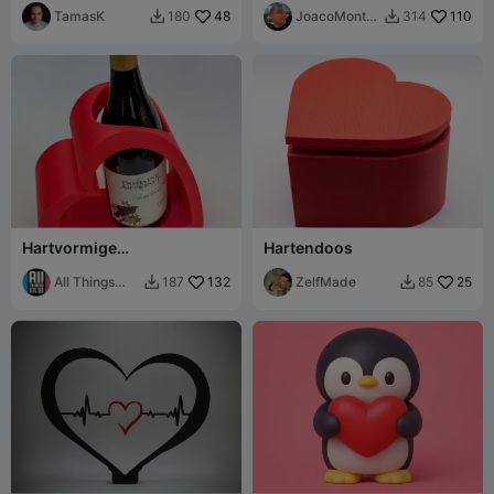
sleutelhanger
TamasK
48
JoacoMonta
110
180
314


gna
Hartvormige
Hartendoos
wijnfleshouder
All Things
132
ZelfMade
25
187
85


STL Rob