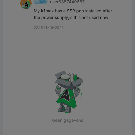
user8357449687
My k1max has a SSR pcb installed after 
the power supply,is this not used now
22:15 11-19-2025
Geen gegevens