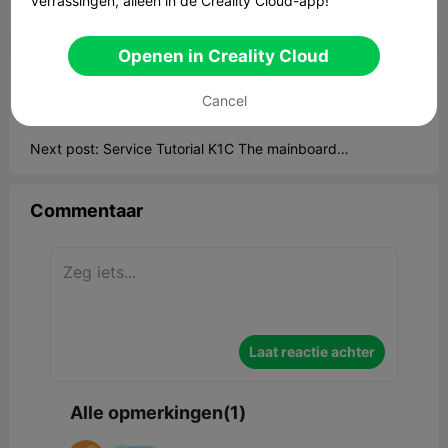
verrassingen, alleen in de Creality Cloud-app!


Rapporteren
1

Openen in Creality Cloud
《K1C 》
Portfolios
Cancel
Previous post:
Service Tutorial K1C Replace power supply
Next post:
Service Tutorial K1C The mainboard
replacement
Commentaar
Laat reactie achter
Alle opmerkingen(1)