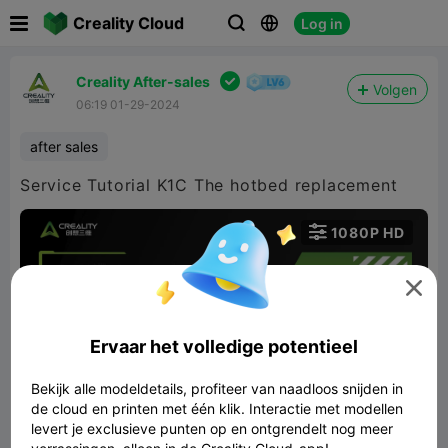

Creality Cloud
Log in




Creality After-sales
Volgen
06:19 01-29-2024
after sales
Service Tutorial K1C The hotbed replacement

1080P HD


Ervaar het volledige potentieel
Bekijk alle modeldetails, profiteer van naadloos snijden in
07:33
de cloud en printen met één klik. Interactie met modellen
levert je exclusieve punten op en ontgrendelt nog meer