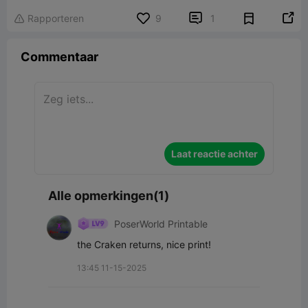


Rapporteren
9
1

Commentaar
Laat reactie achter
Alle opmerkingen(1)
PoserWorld Printable
the Craken returns, nice print!
13:45 11-15-2025