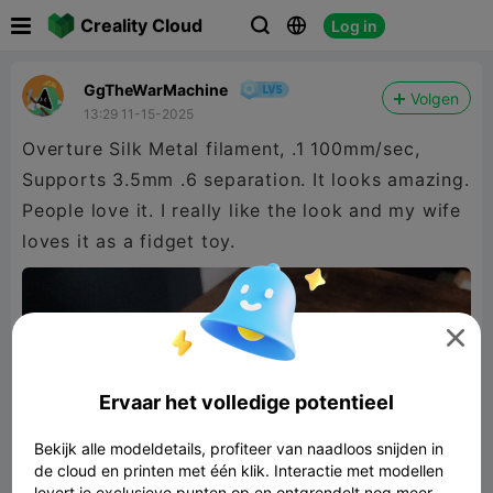

Creality Cloud
Log in



GgTheWarMachine
Volgen
13:29 11-15-2025
Overture Silk Metal filament, .1 100mm/sec,
Supports 3.5mm .6 separation. It looks amazing.
People love it. I really like the look and my wife
loves it as a fidget toy.

Ervaar het volledige potentieel
Bekijk alle modeldetails, profiteer van naadloos snijden in
de cloud en printen met één klik. Interactie met modellen
levert je exclusieve punten op en ontgrendelt nog meer