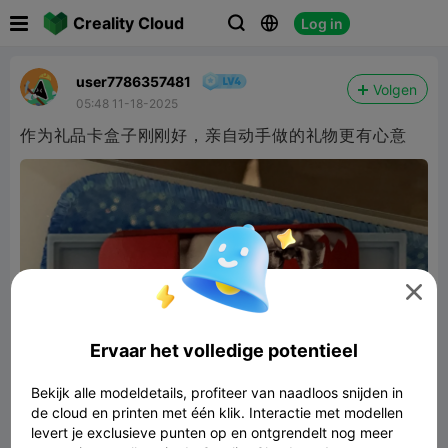

Creality Cloud
Log in



user7786357481
Volgen
05:48 11-18-2025
作为礼品卡盒子刚刚好，亲自动手做的礼物更有心意

Ervaar het volledige potentieel
Bekijk alle modeldetails, profiteer van naadloos snijden in
de cloud en printen met één klik. Interactie met modellen
levert je exclusieve punten op en ontgrendelt nog meer