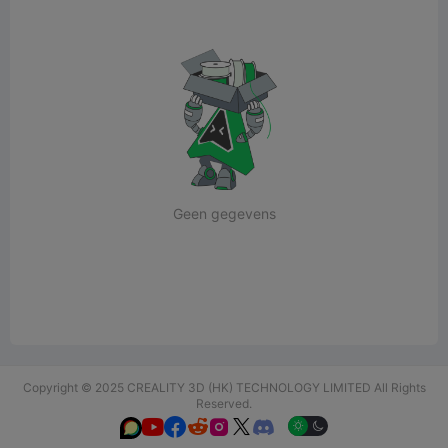
Geen gegevens
Copyright © 2025 CREALITY 3D (HK) TECHNOLOGY LIMITED All Rights
Reserved.





