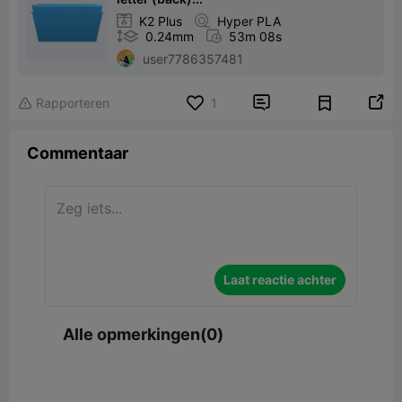

K2 Plus

Hyper PLA

0.24mm

53m 08s
user7786357481


Rapporteren
1

Commentaar
Laat reactie achter
Alle opmerkingen(0)