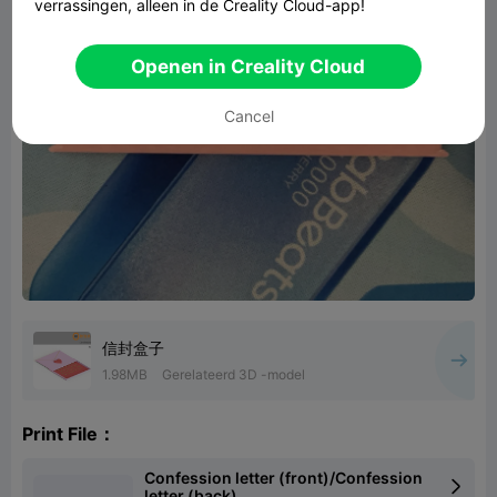
verrassingen, alleen in de Creality Cloud-app!
Openen in Creality Cloud
Cancel
信封盒子
1.98MB
Gerelateerd 3D -model
Print File：
Confession letter (front)/Confession

letter (back)...