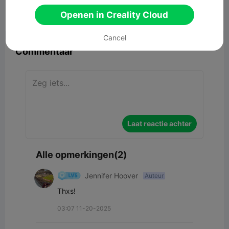
Openen in Creality Cloud


Rapporteren
6
2

Cancel
Commentaar
Laat reactie achter
Alle opmerkingen(2)
Jennifer Hoover
Auteur
Thxs!
03:07 11-20-2025