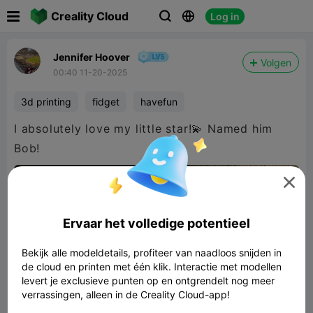

Creality Cloud
Log in



Jennifer Hoover
Volgen
00:40 11-20-2025
3d printing
fidget
havefun
I absolutely love my little star!💫 Named him
Bob!

Ervaar het volledige potentieel
Bekijk alle modeldetails, profiteer van naadloos snijden in
de cloud en printen met één klik. Interactie met modellen
levert je exclusieve punten op en ontgrendelt nog meer
verrassingen, alleen in de Creality Cloud-app!