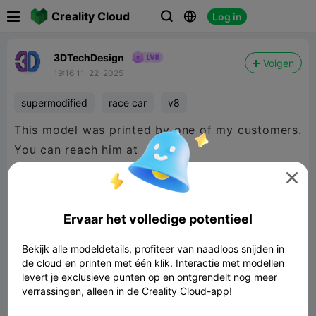

Creality Cloud
Log in



3DTechDesign
Volgen
19:16 11-22-2025
supermodified
race car
v8
This model was printed by one of my customers.
You can reach him at

https://roncoon.com/
https://www.facebook.com/roncoonresins
Ervaar het volledige potentieel
Bekijk alle modeldetails, profiteer van naadloos snijden in
de cloud en printen met één klik. Interactie met modellen
levert je exclusieve punten op en ontgrendelt nog meer
verrassingen, alleen in de Creality Cloud-app!