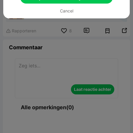
Christmas trees with reuseable ornaments
Cancel
97.78MB
Gerelateerd 3D -model


Rapporteren
8

Commentaar
Laat reactie achter
Alle opmerkingen(0)