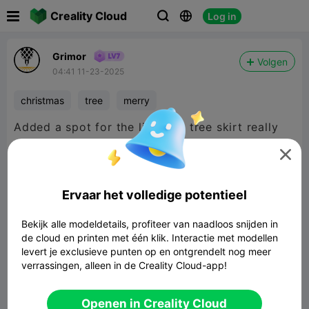

Creality Cloud
Log in



Grimor
Volgen
04:41 11-23-2025
christmas
tree
merry
Added a spot for the lights. A tree skirt really
fancies up the place.

Ervaar het volledige potentieel
Bekijk alle modeldetails, profiteer van naadloos snijden in
de cloud en printen met één klik. Interactie met modellen
levert je exclusieve punten op en ontgrendelt nog meer
verrassingen, alleen in de Creality Cloud-app!
Openen in Creality Cloud