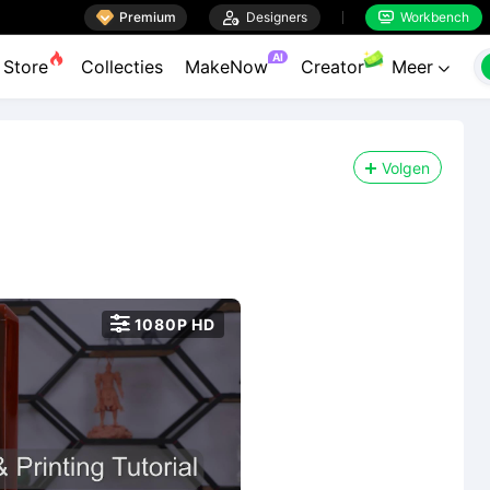

Premium

Designers
Workbench


AI
Store
Collecties
MakeNow
Creator
Meer

Volgen

1080P HD