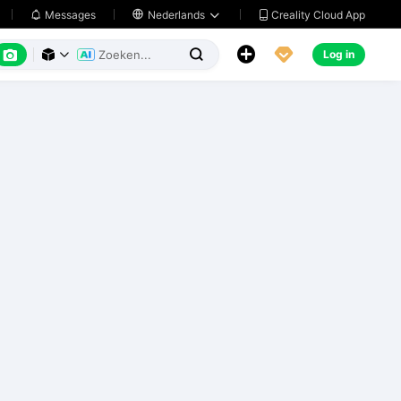
Creality Cloud App
Messages

Nederlands






Log in


