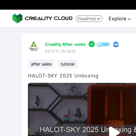
Explore
FlowPrint



Creality After-sales
02:12 11-25-2025
after sales
tutorial
HALOT-SKY 2025 Unboxing
