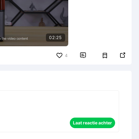
02:25


4
Laat reactie achter