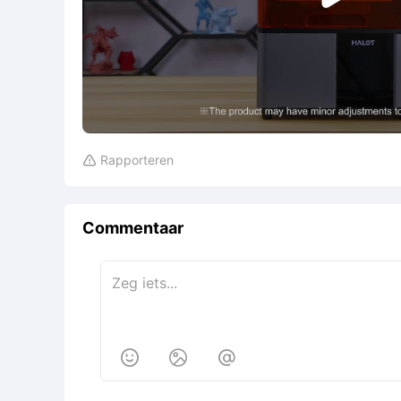
Rapporteren

Commentaar


