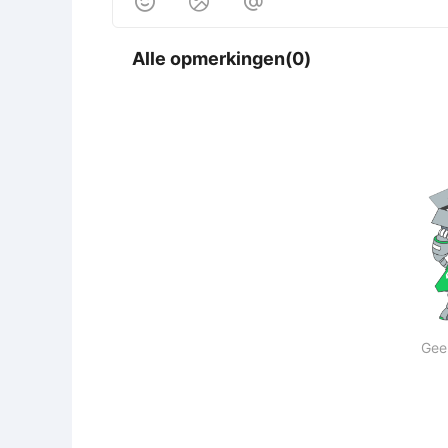



Alle opmerkingen(0)
Gee