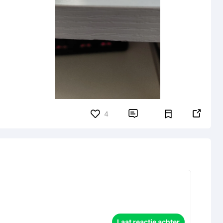


4
Laat reactie achter