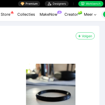

Premium

Designers
Workbench


AI
Store
Collecties
MakeNow
Creator
Meer

Volgen