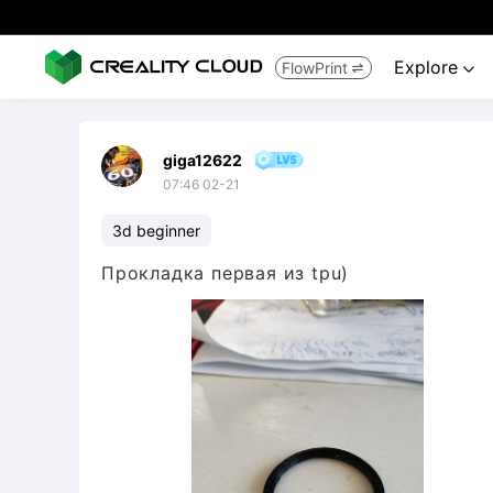
Explore
FlowPrint


giga12622
07:46 02-21
3d beginner
Прокладка первая из tpu)