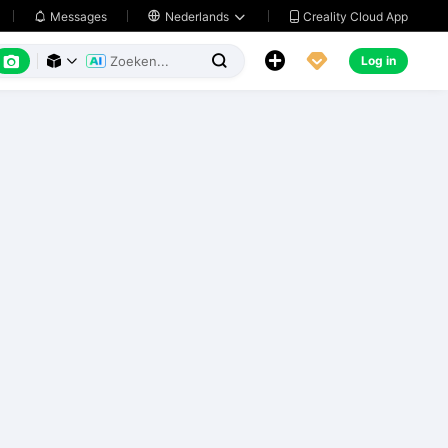
Creality Cloud App
Messages

Nederlands






Log in


