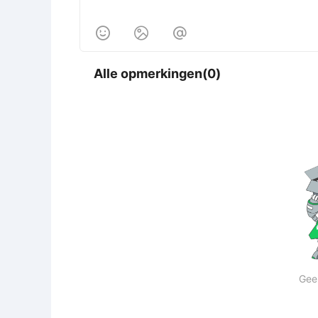



Alle opmerkingen(0)
Gee