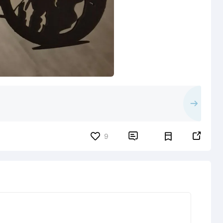


9