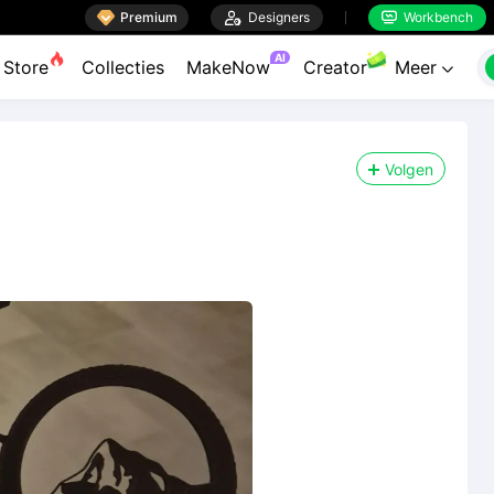

Premium

Designers
Workbench


AI
Store
Collecties
MakeNow
Creator
Meer

Volgen