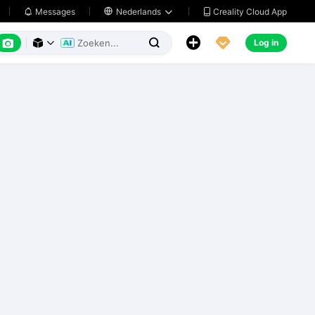
Creality Cloud App
Messages

Nederlands






Log in


