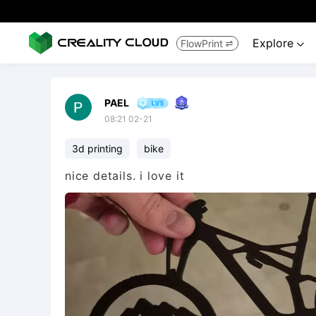
Explore
FlowPrint


PAEL
08:21 02-21
3d printing
bike
nice details. i love it