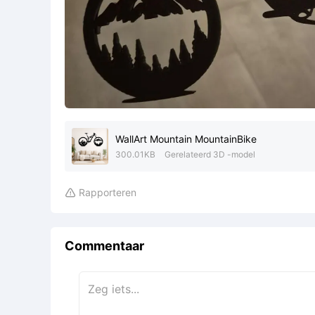
WallArt Mountain MountainBike
300.01KB
Gerelateerd 3D -model
Rapporteren

Commentaar