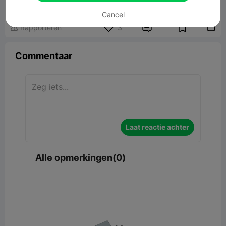
975.57KB
Gerelateerd 3D -model
Cancel


Rapporteren
3

Commentaar
Laat reactie achter
Alle opmerkingen(0)