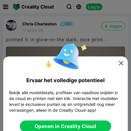

Creality Cloud
Log in



Chris Charleston
Volgen
17:53 03-29
printed it in glow-in-the dark. nice print.

Ervaar het volledige potentieel
Bekijk alle modeldetails, profiteer van naadloos snijden in
de cloud en printen met één klik. Interactie met modellen
levert je exclusieve punten op en ontgrendelt nog meer
verrassingen, alleen in de Creality Cloud-app!
Ford - Mustang Shelby GT 350R
Openen in Creality Cloud