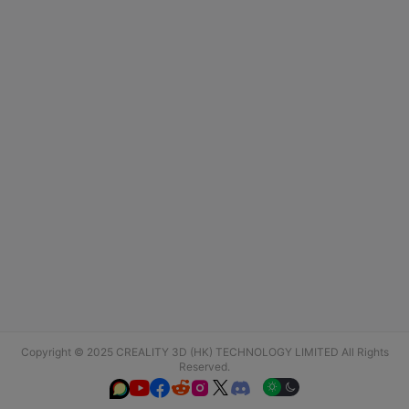
Copyright © 2025 CREALITY 3D (HK) TECHNOLOGY LIMITED All Rights
Reserved.





