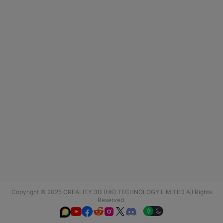
Copyright © 2025 CREALITY 3D (HK) TECHNOLOGY LIMITED All Rights
Reserved.





