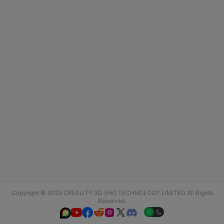
Copyright © 2025 CREALITY 3D (HK) TECHNOLOGY LIMITED All Rights
Reserved.





