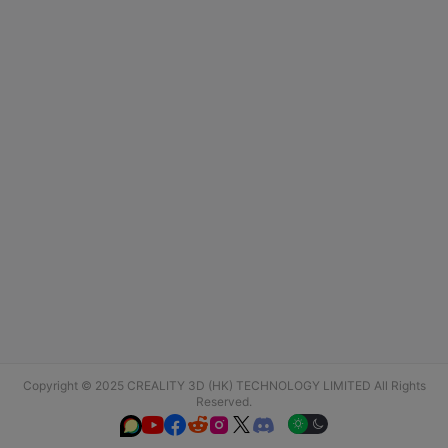
Copyright © 2025 CREALITY 3D (HK) TECHNOLOGY LIMITED All Rights
Reserved.





