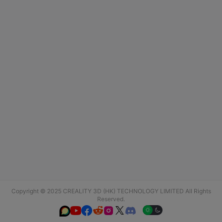
Copyright © 2025 CREALITY 3D (HK) TECHNOLOGY LIMITED All Rights
Reserved.





