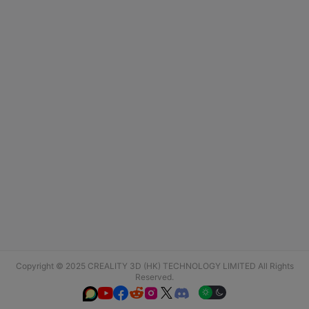
Copyright © 2025 CREALITY 3D (HK) TECHNOLOGY LIMITED All Rights
Reserved.





