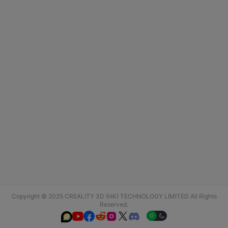
Copyright © 2025 CREALITY 3D (HK) TECHNOLOGY LIMITED All Rights
Reserved.





