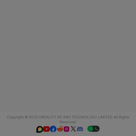
Copyright © 2025 CREALITY 3D (HK) TECHNOLOGY LIMITED All Rights
Reserved.





