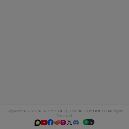
Copyright © 2025 CREALITY 3D (HK) TECHNOLOGY LIMITED All Rights
Reserved.





