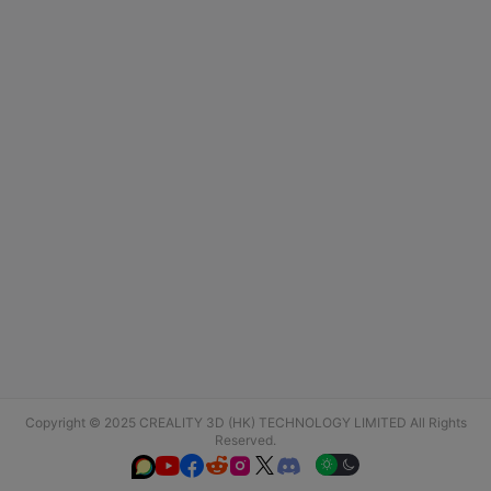
Copyright © 2025 CREALITY 3D (HK) TECHNOLOGY LIMITED All Rights
Reserved.





