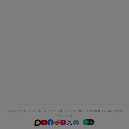
Copyright © 2025 CREALITY 3D (HK) TECHNOLOGY LIMITED All Rights
Reserved.





