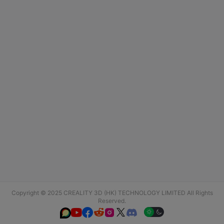
Copyright © 2025 CREALITY 3D (HK) TECHNOLOGY LIMITED All Rights
Reserved.





