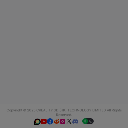
Copyright © 2025 CREALITY 3D (HK) TECHNOLOGY LIMITED All Rights
Reserved.





