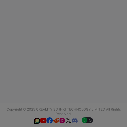
Copyright © 2025 CREALITY 3D (HK) TECHNOLOGY LIMITED All Rights
Reserved.





