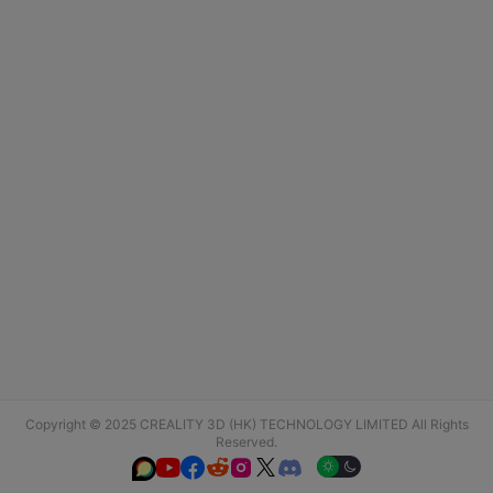
Copyright © 2025 CREALITY 3D (HK) TECHNOLOGY LIMITED All Rights
Reserved.





