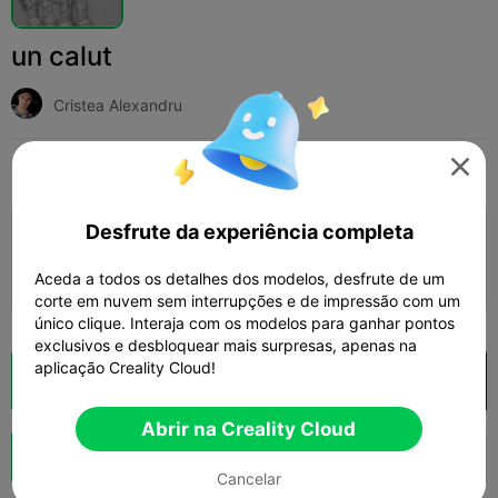
un calut
Cristea Alexandru

Print Settings
Adicionar
Arte e Design
Outro



Desfrute da experiência completa
Adicionar configuração de impressão

Ganhar mais pontos
Aceda a todos os detalhes dos modelos, desfrute de um
corte em nuvem sem interrupções e de impressão com um
único clique. Interaja com os modelos para ganhar pontos
exclusivos e desbloquear mais surpresas, apenas na
aplicação Creality Cloud!
Fatiamento na Nuvem
Abrir na Creality Cloud

Abrir na Creality Cloud
Boost
142
4



Cancelar