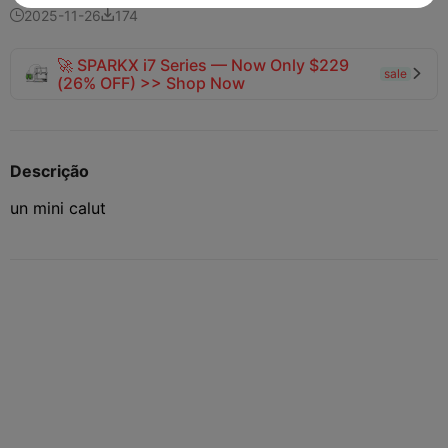
2025-11-26
174


🚀 SPARKX i7 Series — Now Only $229
sale

(26% OFF) >> Shop Now
Descrição
un mini calut