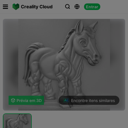

Creality Cloud
Entrar



Encontre itens similares

Prévia em 3D