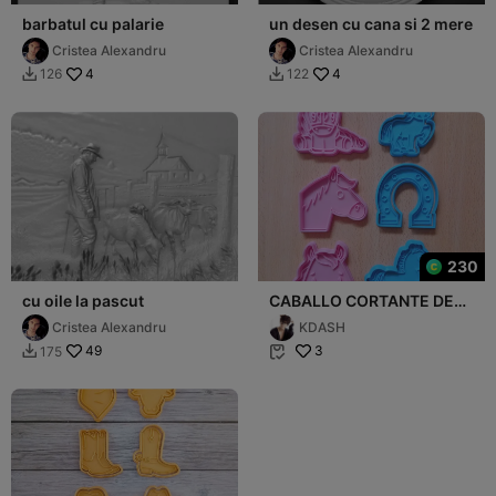
barbatul cu palarie
un desen cu cana si 2 mere
Cristea Alexandru
Cristea Alexandru
4
4
126
122


230
cu oile la pascut
CABALLO CORTANTE DE
GALLETAS
Cristea Alexandru
KDASH
49
3
175

