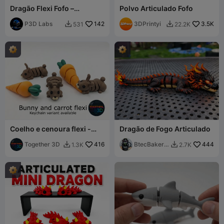
Dragão Flexi Fofo –
Polvo Articulado Fofo
Brinquedo para Impressão
Direta
P3D Labs
142
3DPrintyi
3.5K
531
22.2K


Coelho e cenoura flexi -
Dragão de Fogo Articulado
Direitos comerciais
gratuitos
Together 3D
416
BtecBakerB
444
1.3K
2.7K


yrne