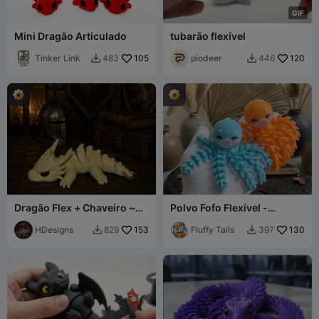
G
I
F
Mini Dragão Articulado
tubarão flexível
Tinker Link
105
piodeer
120
483
446


Dragão Flex + Chaveiro ~
Polvo Fofo Flexível -
SEM AMS ~ Impressão de
Brinquedo Articulado,
38 Minutos
HDesigns
153
Chaveiro e Ímã
Fluffy Tails
130
829
397

