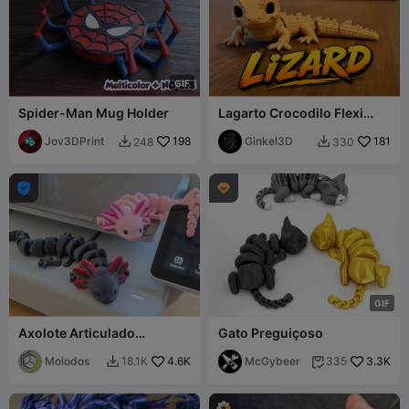
G
I
F
Spider-Man Mug Holder
Lagarto Crocodilo Flexi
Fofo – Réptil Bebê
Jov3DPrint
198
Articulado
Ginkel3D
181
248
330




G
I
F
Axolote Articulado
Gato Preguiçoso
(Multicor)
Molodos
4.6K
McGybeer
3.3K
18.1K
335

