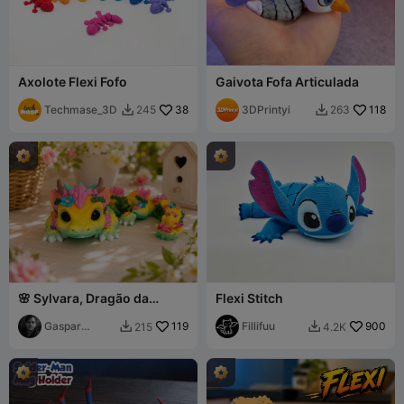
Axolote Flexi Fofo
Gaivota Fofa Articulada
Techmase_3D
38
3DPrintyi
118
245
263


🌸 Sylvara, Dragão da
Flexi Stitch
Primavera - 2026
Gaspar
119
Fillifuu
900
215
4.2K


Giarda