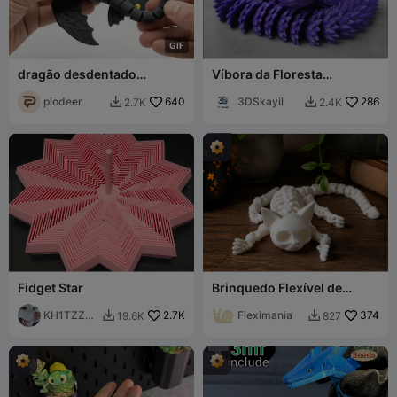
G
I
F
dragão desdentado
Víbora da Floresta
articulado
Articulado - Sem Suportes
piodeer
640
3DSkayil
286
2.7K
2.4K


Fidget Star
Brinquedo Flexível de
Esqueleto de Gato
KH1TZZW
2.7K
Colecionável Articulado
Fleximania
374
19.6K
827


M
Gótico