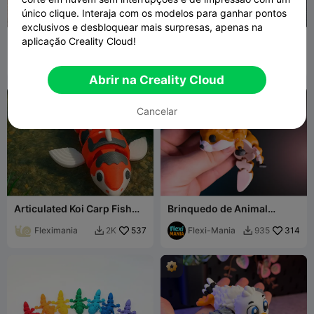
único clique. Interaja com os modelos para ganhar pontos
exclusivos e desbloquear mais surpresas, apenas na
Esqueleto Articulado T-Rex
Gatinho Flexi Fofo de
aplicação Creality Cloud!
Cauda Felpuda -
3DPrintyi
539
Brinquedo/ Chaveiro/Ímã
Fluffy Tails
87
2.1K
230


Abrir na Creality Cloud
Cancelar
Articulated Koi Carp Fish
Brinquedo de Animal
Toy - FlexiCarp
Imprimível Totalmente
Fleximania
537
Articulado Flexi Fox
Flexi-Mania
314
2K
935

