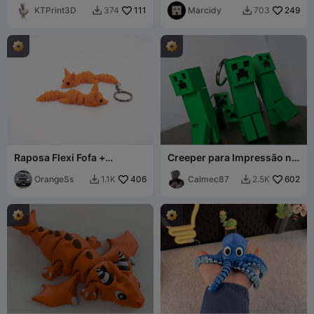
Flexível
KTPrint3D
111
Marcidy
249
374
703


Raposa Flexi Fofa +
Creeper para Impressão no
Chaveiro
Local - Articulado
OrangeSs
406
Calmec87
602
1.1K
2.5K

