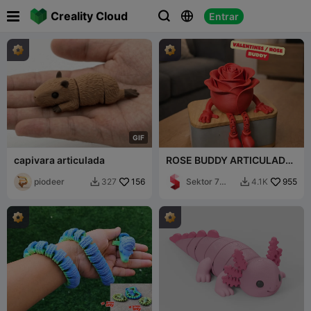

Creality Cloud
Entrar



G
I
F
capivara articulada
ROSE BUDDY ARTICULADO
/ PRESENTE PARA O DIA
piodeer
156
DOS NAMORADOS E DIA
Sektor 7
955
327
4.1K


DAS MÃES
Studios