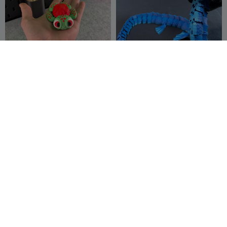
Tartaruga Fofa Articulada
Dragão de Água Flexível
(Impressão no local)
3DPrintyi
1.3K
3D
818
4.4K
2.2K


Flexseeds
Dragão Articulado Flexi
Herói Aranha Articulado
Techmase_3D
26
KTPrint3D
99
166
648

