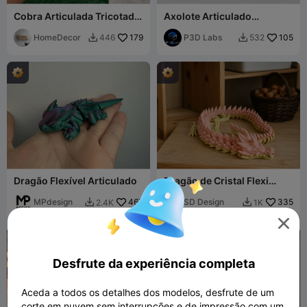
Cobra Articulada Tricotada
Axolote Articulado
Fofa Impressa no Local. 3
(Impressão no Lugar)
modelos
HomeDecor
179
P3D Labs
105
446
532


Dragão Flexível Articulado
Dragão de Cristal Flexi
Fidget
MPdesign
467
SD Design
335
2.4K
1K



Desfrute da experiência completa
Aceda a todos os detalhes dos modelos, desfrute de um
corte em nuvem sem interrupções e de impressão com um