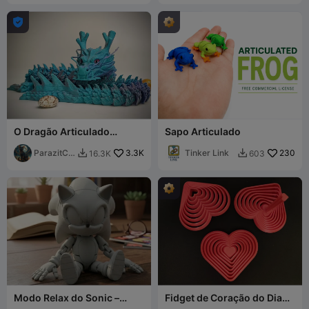

O Dragão Articulado
Sapo Articulado
Chinês
ParazitCA
3.3K
Tinker Link
230
16.3K
603


T
Modo Relax do Sonic –
Fidget de Coração do Dia
Figura Colecionável
dos Namorados