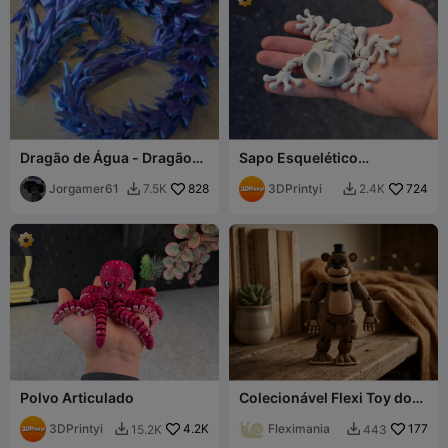
Dragão de Água - Dragão
Sapo Esquelético
Articulado
Articulado
Jorgamer61
828
3DPrintyi
724
7.5K
2.4K


Polvo Articulado
Colecionável Flexi Toy do
Freddy Fazbear de Five
3DPrintyi
4.2K
Nights at Freddy's
Fleximania
177
15.2K
443

