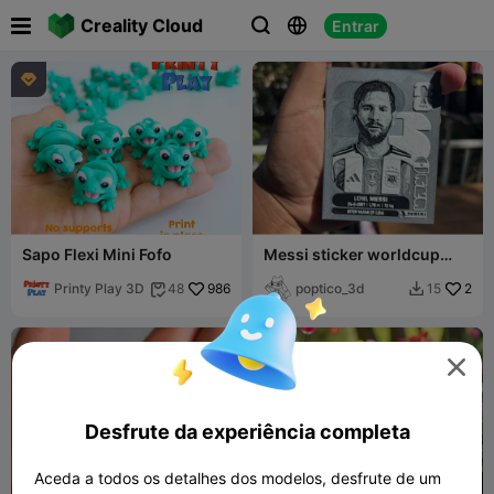

Creality Cloud
Entrar




Sapo Flexi Mini Fofo
Messi sticker worldcup
2026
Printy Play 3D
986
poptico_3d
2
48
15



Desfrute da experiência completa
Aceda a todos os detalhes dos modelos, desfrute de um
500
650