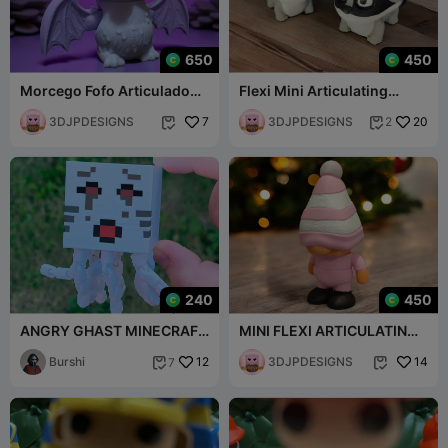
650
450
Morcego Fofo Articulado
Flexi Mini Articulating
Flexível 🦇
Racoon
3DJPDESIGNS
7
3DJPDESIGNS
20
2


240
450
ANGRY GHAST MINECRAFT
MINI FLEXI ARTICULATING
FLEXI ARTICULATED TOY
BABY GNOME ( SUPPORT
(3mf Included)
Burshi
12
FREE )
3DJPDESIGNS
14
7

