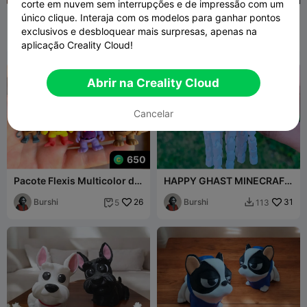
corte em nuvem sem interrupções e de impressão com um
TOOTHLESS FLEXI
Mini Cão Yorkshire Terrier
único clique. Interaja com os modelos para ganhar pontos
ARTICULADO (3mf
Flexível e Articulado
exclusivos e desbloquear mais surpresas, apenas na
incluído) Multicor
Burshi
42
3DJPDESIGNS
5
7


aplicação Creality Cloud!
Abrir na Creality Cloud
Cancelar
650
Pacote Flexis Multicolor de
HAPPY GHAST MINECRAFT
Five Nights at Freddy's
FLEXI ARTICULATED TOY
Burshi
26
(3mf Included)
Burshi
31
5
113

