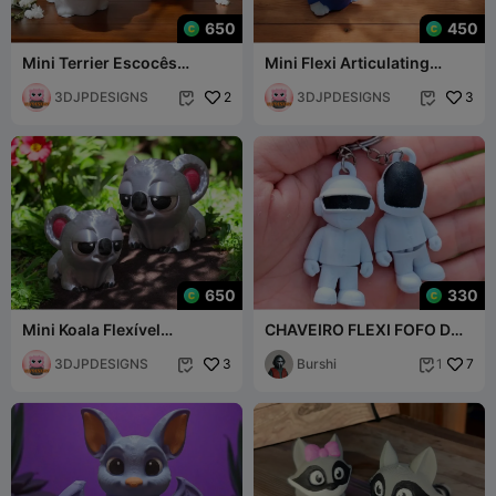
650
450
Mini Terrier Escocês
Mini Flexi Articulating
Flexível Articulado
Urban French Bulldog
3DJPDESIGNS
2
3DJPDESIGNS
3


650
330
Mini Koala Flexível
CHAVEIRO FLEXI FOFO DO
Articulado
DAFT PUNK IMPRESSÃO NO
3DJPDESIGNS
3
LOCAL
Burshi
7
1

