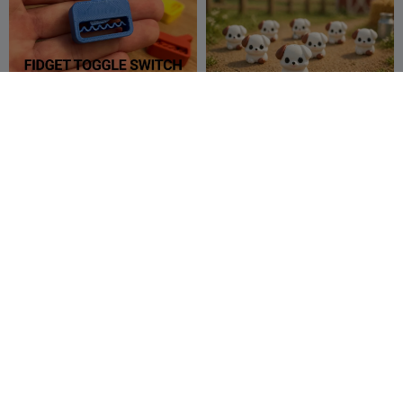
Interruptor de Alternância
Mini Exército de Cães
Anti-stress com Clique -
Impressão no Local
fifindr
844
LeTTDesign
84
2.7K
209


Vaca das Terras Altas mini
Mini Snowman
articulada
Tinker Link
100
fifindr
376
244
1.6K

