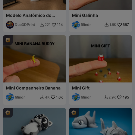
Modelo Anatômico do
Mini Galinha
Coração Humano –
Impressão 3D Detalhada
Duo3DPrint
114
fifindr
567
221
1.6K


Mini Companheiro Banana
Mini Gift
fifindr
1.6K
fifindr
495
4K
2.9K

