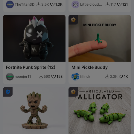
de Mel / Espaço para
TheTitan3D
1.3K
Little cloud
121
3.5K
117


Etiqueta
3D
Fortnite Punk Sprite (12)
Mini Pickle Buddy
neonjer11
158
fifindr
1K
590
2.2K


