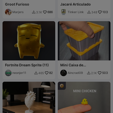
Groot Furioso
Jacaré Articulado
Marjers
686
Tinker Link
103
3.1K
348


Fortnite Dream Sprite (11)
Mini Caixa de
Armazenamento Resistente
neonjer11
82
com Tampa
Aincrad09
503
465
2.1K

