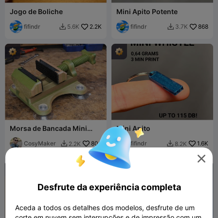
Jogo de Boliche
Mini Apito Potente
fifindr
2.2K
fifindr
868
5.6K
3.7K


Morsa de Bancada Mini
Mini Apito
Modular com Ventosas
CosyMaker
806
fifindr
1.6K
2.2K
8.2K



Desfrute da experiência completa
Aceda a todos os detalhes dos modelos, desfrute de um
corte em nuvem sem interrupções e de impressão com um