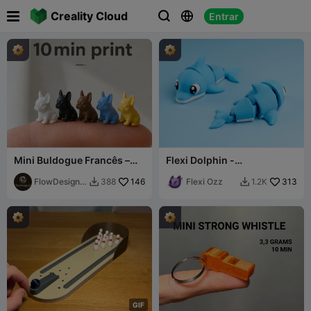

Creality Cloud
Entrar



Mini Buldogue Francês –
Flexi Dolphin -
Filhote Detalhado de
Brinquedo/Chaveiro
Impressão Rápida
FlowDesigne
146
Flexi Ozz
313
388
1.2K


d
G
I
F