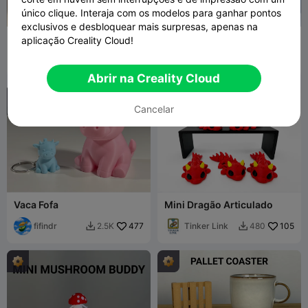
único clique. Interaja com os modelos para ganhar pontos
exclusivos e desbloquear mais surpresas, apenas na
Mini Vader Figurine
Simpático Homem-Aranha
aplicação Creality Cloud!
29flo
5.2K
Madgallo79
43
58.6K
398


Abrir na Creality Cloud
Cancelar
Vaca Fofa
Mini Dragão Articulado
fifindr
477
Tinker Link
105
2.5K
480

