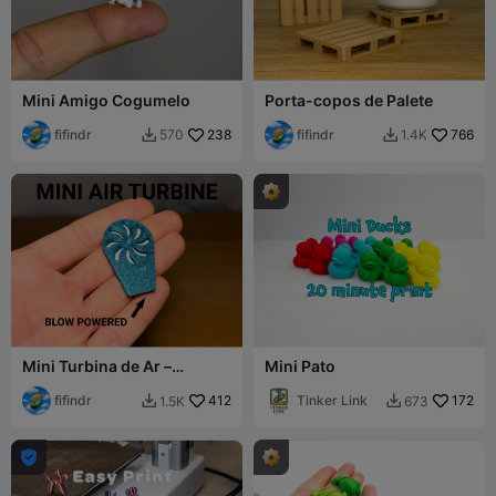
Mini Amigo Cogumelo
Porta-copos de Palete
fifindr
238
fifindr
766
570
1.4K


Mini Turbina de Ar –
Mini Pato
Spinner Acionado por
Sopro
fifindr
412
Tinker Link
172
1.5K
673


