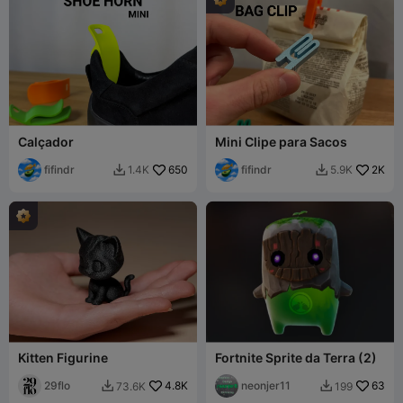
Calçador
Mini Clipe para Sacos
fifindr
650
fifindr
2K
1.4K
5.9K


Kitten Figurine
Fortnite Sprite da Terra (2)
29flo
4.8K
neonjer11
63
73.6K
199

