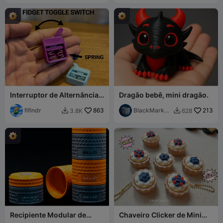
Interruptor de Alternância
Dragão bebê, mini dragão.
Fidget
fifindr
863
BlackMarketi
213
3.8K
628


er
Recipiente Modular de
Chaveiro Clicker de Mini
Armazenamento em Favos
Torta de Frutas Vermelhas