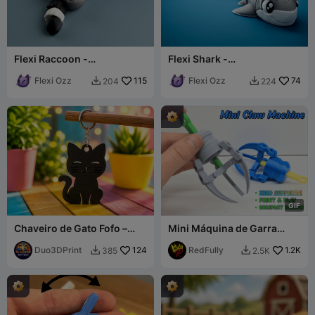
Flexi Raccoon -
Flexi Shark -
Brinquedo/Chaveiro
Brinquedo/Chaveiro
Flexi Ozz
115
Flexi Ozz
74
204
224


G
I
F
Chaveiro de Gato Fofo –
Mini Máquina de Garra
Gatinho Kawaii Minimalista
Fidget
Duo3DPrint
124
RedFully
1.2K
385
2.5K

