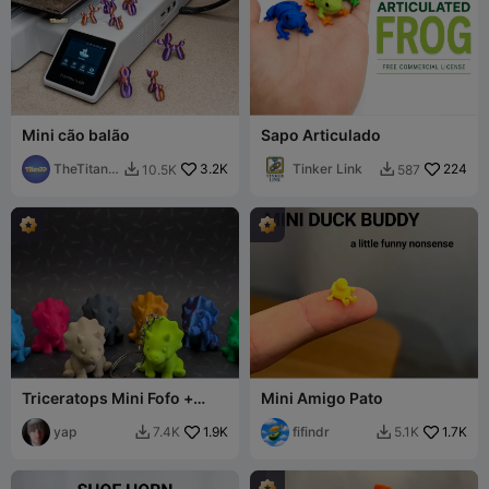
Mini cão balão
Sapo Articulado
TheTitan3
3.2K
Tinker Link
224
10.5K
587


D
Triceratops Mini Fofo +
Mini Amigo Pato
Chaveiro
yap
1.9K
fifindr
1.7K
7.4K
5.1K

