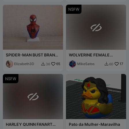
NSFW

SPIDER-MAN BUST BRAND
WOLVERINE FEMALE
NEW DAY MOVIE 2026
VERSION NUDE BUST
[FREE]
Elizabeth3D
65
MikeSatos
17
36
60


NSFW

HARLEY QUINN FANART
Pato da Mulher-Maravilha
NUDE BUST