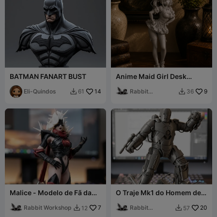
BATMAN FANART BUST
Anime Maid Girl Desk
Decor Figurine
Eli-Quindos
14
Rabbit
9
61
36


Workshop
Malice - Modelo de Fã da
O Traje Mk1 do Homem de
Mulher Invisível
Ferro
Rabbit Workshop
7
Rabbit
20
12
57


Workshop