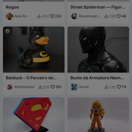
Rogue
Street Spiderman — Figura
Multiparte
Alex Kn
224
Deadmoon
48
433
326


Designs
Batduck - O Parceiro de
Busto da Armadura Neon
Banheira do Batman
Tech do Batman
theStonefox
261
Xeriel
79
270
130

