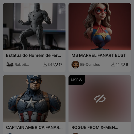
Estátua do Homem de Ferro
MS MARVEL FANART BUST
Após a Batalha
Rabbit
17
Eli-Quindos
9
34
11


Workshop
NSFW

CAPTAIN AMERICA FANART
ROGUE FROM X-MEN
BUST
FANART NUDE BUST