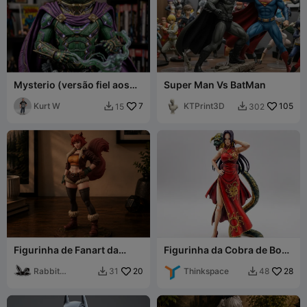
Mysterio (versão fiel aos
Super Man Vs BatMan
quadrinhos)
Kurt W
7
KTPrint3D
105
15
302


Figurinha de Fanart da
Figurinha da Cobra de Boa
Squirrel Girl, Super-Herói
Hancock (Salome) - One
dos Quadrinhos da Marvel
Rabbit
20
Piece
Thinkspace
28
31
48


Workshop