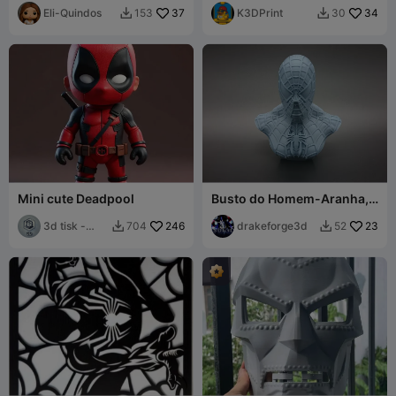
Eli-Quindos
37
K3DPrint
34
153
30


Mini cute Deadpool
Busto do Homem-Aranha,
o Amigão da Vizinhança
3d tisk -
246
drakeforge3d
23
704
52


Sam