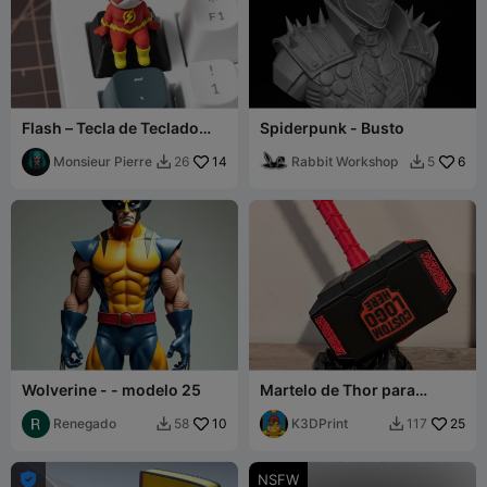
Flash – Tecla de Teclado
Spiderpunk - Busto
Mecânico DC
Monsieur Pierre
14
Rabbit Workshop
6
26
5


Wolverine - - modelo 25
Martelo de Thor para
Logotipos
Renegado
10
K3DPrint
25
58
117



NSFW