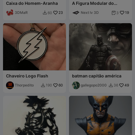
Caixa do Homem-Aranha
A Figura Modular do
Homem de Aço!
3DMaR
23
Next lv 3D
19
60
3


Chaveiro Logo Flash
batman capitão américa
Thorpedito
60
gallegopo2000
49
190
36

