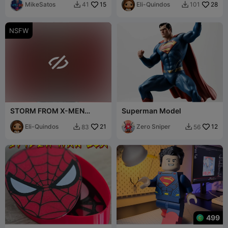
MikeSatos
15
Eli-Quindos
28
41
101


NSFW

STORM FROM X-MEN
Superman Model
FANART NUDE BUST
Eli-Quindos
21
Zero Sniper
12
83
56


499