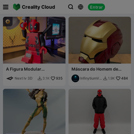

Creality Cloud
Entrar



A Figura Modular
Máscara do Homem de
GRATUITA do Deadpool!
Ferro mark2
Next lv 3D
935
InfinytiumVe
484
3.1K
1.9K


rse