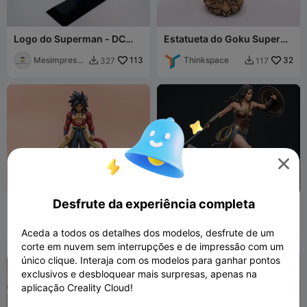
Logo do Superman - DC
Estatueta do Goku Super
Comics
Saiyajin 3
Mesimpressi
113
Thinkspace
32
327
117


ons3D

Desfrute da experiência completa
Figura do Goku SSJ4
WONDER WOMAN
Thinkspace
44
MCNIEN
7
103
25


Aceda a todos os detalhes dos modelos, desfrute de um
corte em nuvem sem interrupções e de impressão com um
único clique. Interaja com os modelos para ganhar pontos
exclusivos e desbloquear mais surpresas, apenas na
aplicação Creality Cloud!