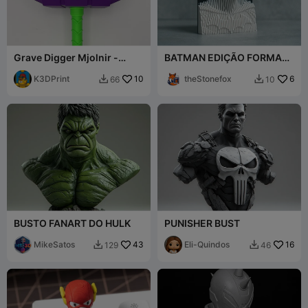
Grave Digger Mjolnir -
BATMAN EDIÇÃO FORMA
Martelo de Thor
DE ONDA
K3DPrint
10
theStonefox
6
66
10


BUSTO FANART DO HULK
PUNISHER BUST
MikeSatos
43
Eli-Quindos
16
129
46

