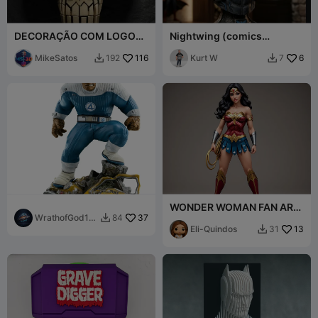
DECORAÇÃO COM LOGO
Nightwing (comics
DO PUNISHER
accurate version)
MikeSatos
116
Kurt W
6
192
7


WONDER WOMAN FAN ART
WrathofGod19
37
FIGURE
84

74 3d
Eli-Quindos
13
31
