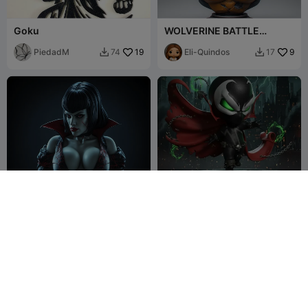
Goku
WOLVERINE BATTLE
DAMAGE FANART BUST
PiedadM
19
Eli-Quindos
9
74
17


VAMPIRELLA FANART BUST
Spwan Ver Chibi
MikeSatos
14
4Pe-3D
51
33
65

