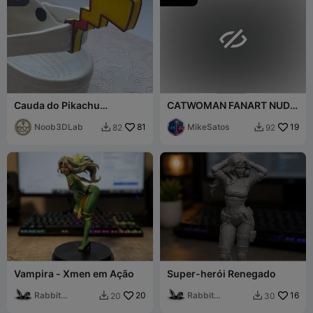

Cauda do Pikachu
CATWOMAN FANART NUDE
Pokemon para Crocs Jibbit
BUST
Noob3DLab
81
MikeSatos
19
82
92


Vampira - Xmen em Ação
Super-herói Renegado
Rabbit
20
Rabbit
16
20
30


Workshop
Workshop