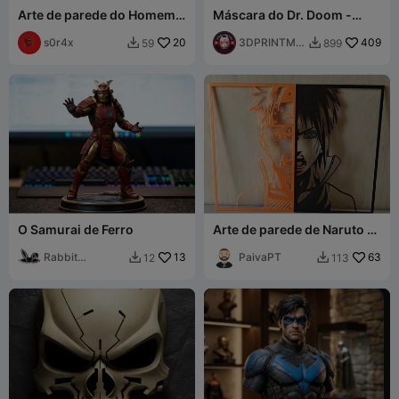
Arte de parede do Homem-
Máscara do Dr. Doom -
Aranha
Marvel Doctor Doom
s0r4x
20
Helmet Cosplay FREE STL
3DPRINTMO
409
59
899


DELSTORE
O Samurai de Ferro
Arte de parede de Naruto e
Sasuke
Rabbit
13
PaivaPT
63
12
113


Workshop