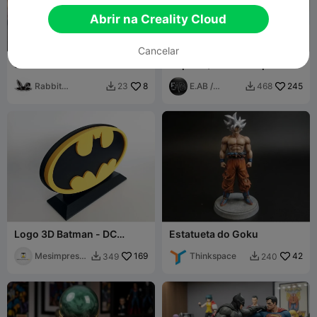
Abrir na Creality Cloud
Cancelar
Jubilee - Rivals
Suporte/Base Deadpool
Rabbit
8
E.AB /
245
23
468


Workshop
FabLab
Logo 3D Batman - DC
Estatueta do Goku
Comics
Mesimpressi
169
Thinkspace
42
349
240


ons3D