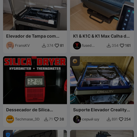
Elevador de Tampa com
K1 & K1C & K1 Max Calha de
Dobradiça Esquerda de
Resíduos
20mm para K1 e K1C
FransKV
81
fused
161
374
354


(Perfeito para CFS)
fabrication
Dessecador de Sílica
Suporte Elevador Creality
Creality
K1/K1C
Techmase_3D
38
серый шу
254
71
891


