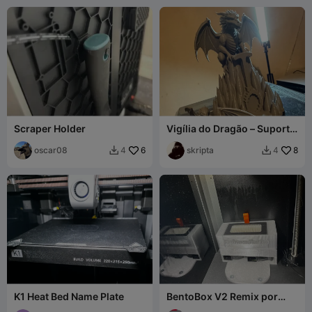
Scraper Holder
Vigília do Dragão – Suporte
de Fone de Ouvido de
oscar08
6
Fantasia
skripta
8
4
4


K1 Heat Bed Name Plate
BentoBox V2 Remix por
ErdnussBatta - Combo