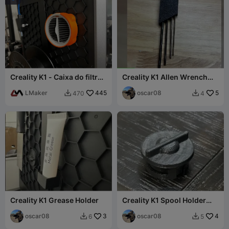
Creality K1 - Caixa do filtro
Creality K1 Allen Wrench
Hepa
Holder (NO SUPPORTS)
LMaker
445
oscar08
5
470
4


Creality K1 Grease Holder
Creality K1 Spool Holder
Plug (EASY TURNING)
oscar08
3
oscar08
4
6
5

