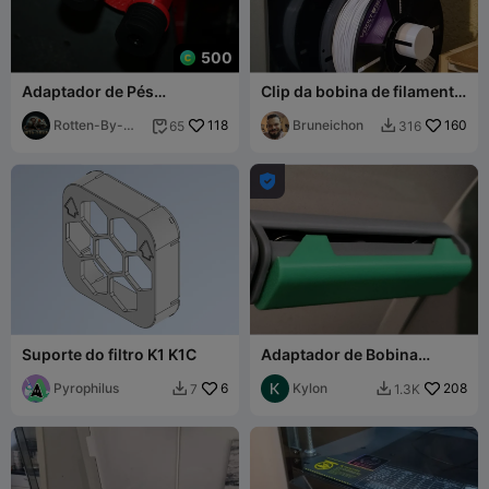
500
Adaptador de Pés
Clip da bobina de filamento
Antivibração Deluxe para
da K1 (K1/K1Max/K1C)
Creality K1 (v.2 Adicionada)
Rotten-By-
118
Bruneichon
160
65
316


Design

Suporte do filtro K1 K1C
Adaptador de Bobina
SUNLU para Creality CFS
Pyrophilus
6
Kylon
208
7
1.3K

