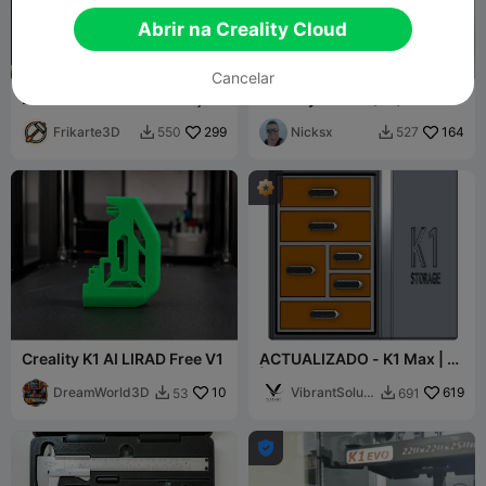
Abrir na Creality Cloud
Cancelar
D3vil Wears Prada - Edição
Creality Ender5/K1/K2
Honeycomb
Series Z-Axis Lead Screw
Frikarte3D
299
Cleaner
Nicksx
164
550
527


Creality K1 AI LIRAD Free V1
ACTUALIZADO - K1 Max | K1
| K1C Arrumação - 6
DreamWorld3D
10
gavetas
VibrantSoluti
619
53
691


ons
