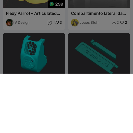
299
Flexy Parrot – Articulated
Compartimento lateral da
No-Support 3D Print (3MF)
Creality K1 com suporte
V Design
3
para garrafa
Joaos Stuff
2
2


Creality K1 Abdeckung Mod
Creality K1 Tür Cover +
Türöffner
DRV_Design
8
DRV_Design
3
19
6

