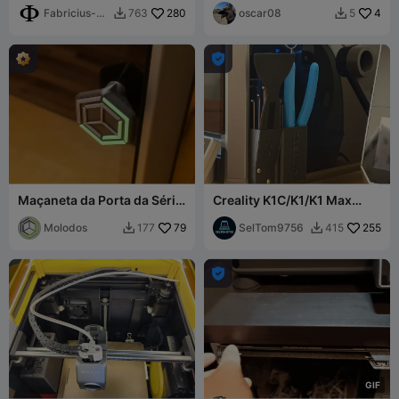
brius-Design
Fabricius-
280
oscar08
4
763
5


Design

Maçaneta da Porta da Série
Creality K1C/K1/K1 Max
K da Creality
basic tool holder L/R
Molodos
79
SelTom9756
255
177
415



G
I
F