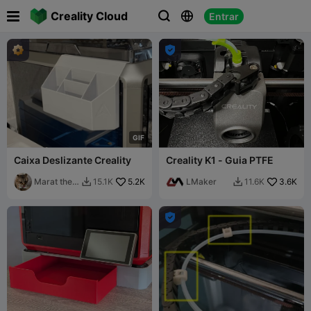

Creality Cloud
Entrar




G
I
F
Caixa Deslizante Creality
Creality K1 - Guia PTFE
Marat the
5.2K
LMaker
3.6K
15.1K
11.6K


engineer
