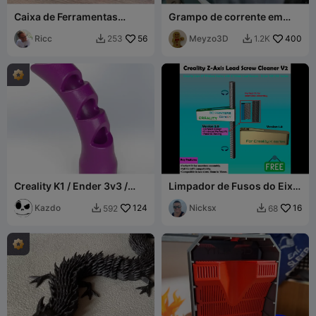
Caixa de Ferramentas
Grampo de corrente em
Creality K1 / K1C
PTFE para Creality K1/K1
Ricc
56
Max/K1c/K1 SE
Meyzo3D
400
253
1.2K


Creality K1 / Ender 3v3 /
Limpador de Fusos do Eixo
Plus - Guia de PTFE
Z da Série Creality
Kazdo
124
Ender5/K1/K2 V2.0
Nicksx
16
592
68

