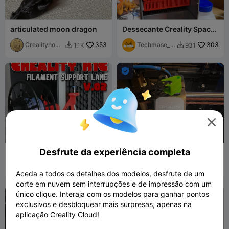
articulated moon dragon
Dessecante Creality Space
Pi
Crealitynoob
353
Techmase_3
303
1.1K
931


777
D


Desfrute da experiência completa
Suporte lateral de guia para
Creality K1 - Elevador de
bobina de filamento
corrente (sem suportes)
Creality K1C V2
Techmase_3
191
LMaker
544
617
1.4K


Aceda a todos os detalhes dos modelos, desfrute de um
D
corte em nuvem sem interrupções e de impressão com um
único clique. Interaja com os modelos para ganhar pontos

exclusivos e desbloquear mais surpresas, apenas na
aplicação Creality Cloud!