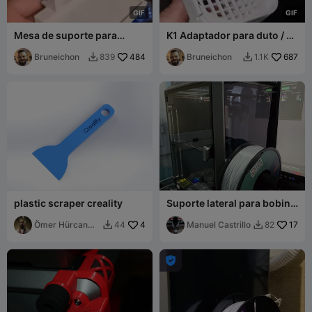
G
I
F
G
I
F
Mesa de suporte para
K1 Adaptador para duto / K1
(K1/K1Max/K1C)
Duct Adapter (K1/K1C)
Bruneichon
484
Bruneichon
687
839
1.1K


plastic scraper creality
Suporte lateral para bobina
de filamento Creality K1
Ömer Hürcan
4
Manuel Castrillo
17
44
82


Bozer
