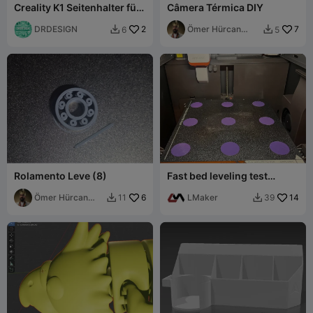
Creality K1 Seitenhalter für
Câmera Térmica DIY
ACTION DeskLamp V2
DRDESIGN
2
Ömer Hürcan
7
6
5


Bozer
Rolamento Leve (8)
Fast bed leveling test
235x235mm
Ömer Hürcan
6
LMaker
14
11
39


Bozer