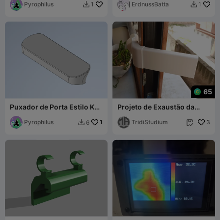
Pyrophilus
Bambu Lab X-Filter
ErdnussBatta
1
1


65
Puxador de Porta Estilo K2
Projeto de Exaustão da
para K1
Série Creality K1
Pyrophilus
1
TridiStudium
3
6

