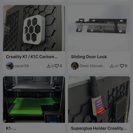
Creality K1 / K1C Carbon
Sliding Door Lock
Filter (NO SUPPORTS)
oscar08
4
Ömer Hürcan
9
6
41


Bozer
K1-
Superglue Holder Creality
MAX_Poop_Cabinets_v2_Fa
K1