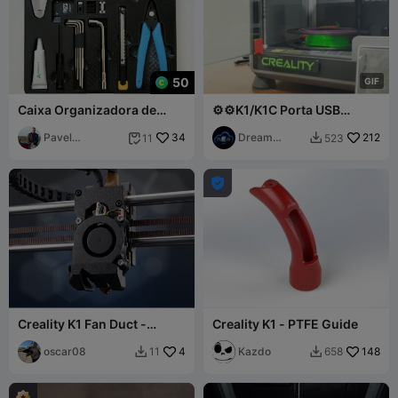
50
G
I
F
Caixa Organizadora de
⚙️⚙️K1/K1C Porta USB
Ferramentas Creality K2 (3
Cover⚙️⚙️
Arquivos, Montagem Sob a
Pavel
34
Dream
212
11
523


Mesa)
Seredenko
Engine
Garage

Creality K1 Fan Duct -
Creality K1 - PTFE Guide
Skeletor MK7 - Better Heat
Insert Fit
oscar08
4
Kazdo
148
11
658

