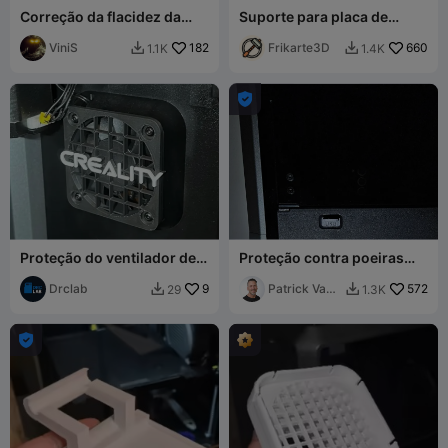
Correção da flacidez da
Suporte para placa de
corrente do cabo Creality
montagem de mesa inferior
K1
ViniS
182
Creality K1/K1 Max
Frikarte3D
660
1.1K
1.4K



Proteção do ventilador de
Proteção contra poeiras
exaustão do Creality K1
USB Creality K1C
Drclab
9
Patrick Van
572
29
1.3K


Dulkenraad
