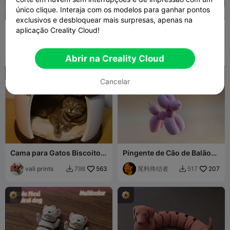
único clique. Interaja com os modelos para ganhar pontos
exclusivos e desbloquear mais surpresas, apenas na
Cute Dog
Sculpture
aplicação Creality Cloud!
FishManooo
357
Mogapi
1.4K
2.2K
3.2K


Abrir na Creality Cloud
Cancelar
Cama para Gatos Biscoito
Pingente de Cão de Balão
Oreo
com Suéter
vali prints
563
尾料终结者
207
798
517

