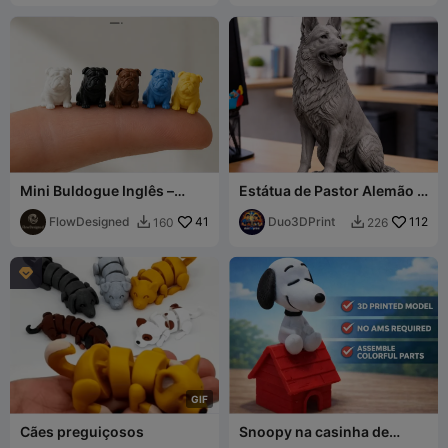
Mini Buldogue Inglês –
Estátua de Pastor Alemão –
Impressão Rápida
Escultura Realista de Cão
Detalhada
FlowDesigned
41
Duo3DPrint
112
160
226



G
I
F
Cães preguiçosos
Snoopy na casinha de
cachorro