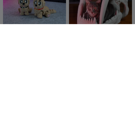
Cão Fofo Articulado
Cama para Animais de
Estimação em Forma de
3DPrintyi
594
Crânio de Tigre-dentes-
vali prints
1.5K
480
974


de-sabre

Cão low poly (Border
Vaso de Cachorrinho
collie)
login11
34
HpInvent
215
187
541

