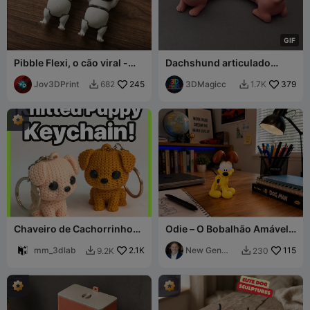
G
I
F
Pibble Flexi, o cão viral -
Dachshund articulado
Multicor
flexível multicolorido
Jov3DPrint
245
3DMagicc
379
682
1.7K


Chaveiro de Cachorrinho
Odie – O Bobalhão Amável e
Tricotado
Favorito de Todos! Arte de
mm_3dlab
2.1K
Fã
New Gen
115
9.2K
230


Tech SA