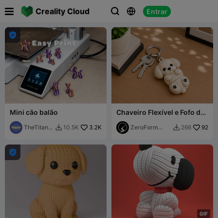

Creality Cloud
Entrar




Mini cão balão
Chaveiro Flexível e Fofo de
Filhote de Shih-tzu
TheTitan3
3.2K
ZeroForm
92
10.5K
266


D
Studio

G
I
F