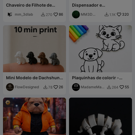
Chaveiro de Filhote de
Dispensador e
Corgi Fofo
Transportador de Sacos
mm_3dlab
86
para Fezes de Cão de Alta
MM3D
320
270
1.1K


Resistência
Workshop
Mini Modelo de Dachshund
Plaquinhas de colorir -
– Impressão Rápida Ultra
Cachorro e Gato
Detalhada
FlowDesigned
26
MadameMake
55
78
264


r