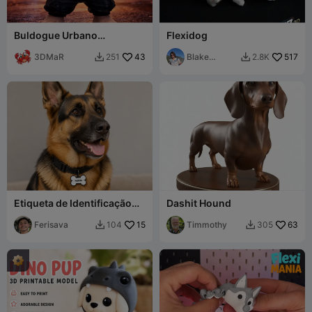
Buldogue Urbano
Flexidog
(multipartes)
3DMaR
43
Blake
517
251
2.8K


Hechtman
Etiqueta de Identificação
Dashit Hound
Canina com NFC em Forma
de Osso|Placa de Osso
Ferisava
15
Timmothy
63
104
305


para Cão com Espaço para
NFC