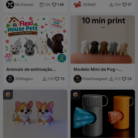
McGybeer
1.8K
3DMaR
57
190
294


Animais de estimação
Modelo Mini de Pug –
flexíveis articulados -
Impressão Rápida Ultra
brinquedos de animais de
3DMagicc
79
Detalhada
FlowDesigned
24
128
103


estimação