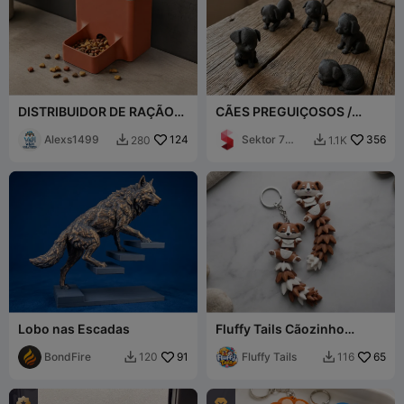
DISTRIBUIDOR DE RAÇÃO
CÃES PREGUIÇOSOS /
PARA ANIMAIS DE
ESCULTURAS MODERNAS
ESTIMAÇÃO
Alexs1499
124
DE CÃES / ESCULTURAS
Sektor 7
356
280
1.1K


PRETAS
Studios
Lobo nas Escadas
Fluffy Tails Cãozinho
Flexível Fofo -
BondFire
91
Brinquedo/Chaveiro
Fluffy Tails
65
120
116


