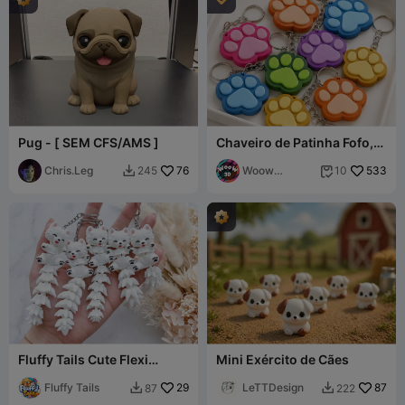
Pug - [ SEM CFS/AMS ]
Chaveiro de Patinha Fofo,
Surpresa para Amantes de
Chris.Leg
76
Animais
Woow
533
245
10


Concept 3D
Fluffy Tails Cute Flexi
Mini Exército de Cães
Samoyed Dog - Toy,
Keychain & Magnet
Fluffy Tails
29
LeTTDesign
87
87
222

