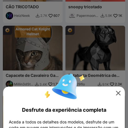
CÃO TRICOTADO
snoopy tricotado
HeizNeek
607
Papermoon3
1K
2.7K
5.9K


D
Capacete de Cavaleiro Gato
Estatueta Geométrica de
Blindado
Buldogue Francês
Millin3dStu
1.7K
29flo
2.3K
3.4K
9.1K


dio

Desfrute da experiência completa
Aceda a todos os detalhes dos modelos, desfrute de um
corte em nuvem sem interrupções e de impressão com um