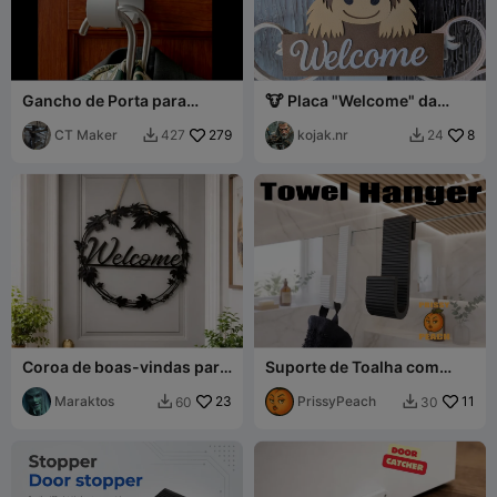
Gancho de Porta para
🐮 Placa "Welcome" da
Cabides
Vaca das Terras Altas /
CT Maker
279
Placa de Boas-vindas da
kojak.nr
8
427
24


Vaca das Terras Altas
Coroa de boas-vindas para
Suporte de Toalha com
porta
Gancho para Vidro de Box
Maraktos
23
com Linhas Transversais
PrissyPeach
11
60
30

