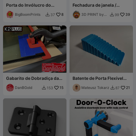
Porta do Invólucro do
Fechadura de janela /
Creator 5
imprimir sem suportes
BigBoomPrints
8
3D PRINT by
39
37
99


Misakov
Gabarito de Dobradiça da
Batente de Porta Flexível
Porta DBG K2 Plus V2
em TPU / Cunha
DanBGold
15
Antiderrapante
Mateusz Tokarz
21
153
87

