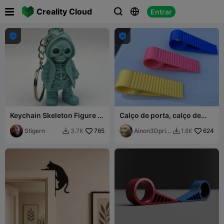

Creality Cloud
Entrar





Keychain Skeleton Figure in
Calço de porta, calço de
Hoodie
janela
Stigern
765
Ainon3Dprin
624
3.7K
1.8K


t cz