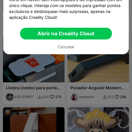
único clique. Interaja com os modelos para ganhar pontos
exclusivos e desbloquear mais surpresas, apenas na
Dobradiças Impressas no
Gancho de Porta - Gancho
aplicação Creality Cloud!
Local
Simples e Duplo!
Prawny 66
242
Fick LTD
16
410
81


Abrir na Creality Cloud
Cancelar
Lixeira (cesto) para porta
Puxador Angular Moderno
de carro
de Montagem Frontal para
43D PRINT
374
Gaveta ou Porta
zentenro
268
649
615

