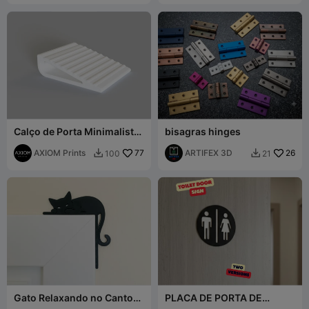
Calço de Porta Minimalista
bisagras hinges
– Cunha de Porta Impressa
em 3D Moderna com
AXIOM Prints
77
ARTIFEX 3D
26
100
21


Nervura
Gato Relaxando no Canto
PLACA DE PORTA DE
do Batente da Porta
BANHEIRO