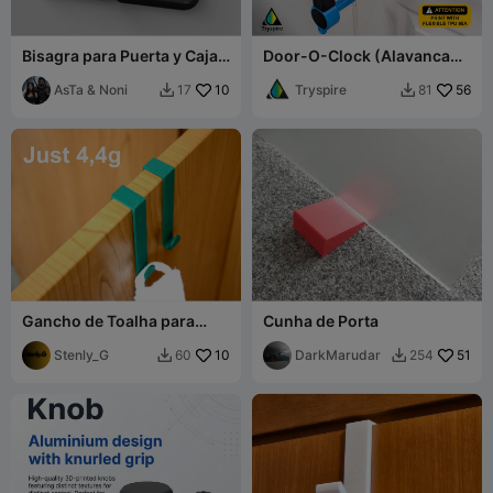
Bisagra para Puerta y Caja /
Door-O-Clock (Alavanca
Door & Enclosure Hinge
assistiva para maçaneta
AsTa & Noni
10
com controle de
Tryspire
56
17
81


fechadura)
Gancho de Toalha para
Cunha de Porta
Porta
Stenly_G
10
DarkMarudar
51
60
254

