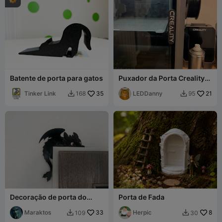
Batente de porta para gatos
Puxador da Porta Creality
K2 Plus
Tinker Link
35
LEDDanny
21
168
95


Decoração de porta do
Porta de Fada
Fúria da Noite Banguela
Maraktos
33
Herpic
8
109
30

