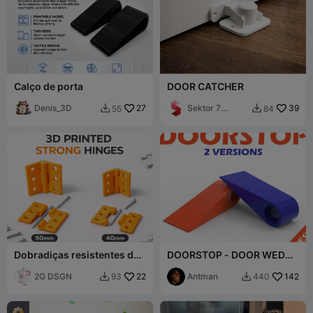
Calço de porta
DOOR CATCHER
Denis_3D
27
Sektor 7
39
55
84


Studios
Dobradiças resistentes de
DOORSTOP - DOOR WEDGE
270 graus de 40mm 50 mm
- DOOR STOPPER -
2G DSGN
22
(Tested)
Antman
142
93
440

