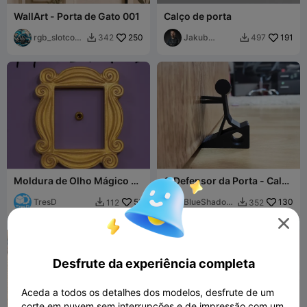
WallArt - Porta de Gato 001
Calço de porta
rgb_slotcove
250
Jakub
191
342
497


r
Lattenberg
Moldura de Olho Mágico da
O Defensor da Porta - Calço
Série Friends – Icônica
de Porta StickMan
Moldura da Porta da
TresD
52
BlueShadov
130
112
352


Monica
v

Desfrute da experiência completa
Aceda a todos os detalhes dos modelos, desfrute de um
corte em nuvem sem interrupções e de impressão com um