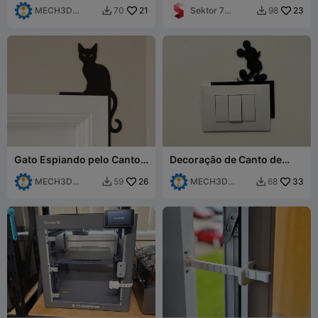
MECH3D
21
Sektor 7
23
70
98


PRINTING
Studios
Gato Espiando pelo Canto
Decoração de Canto de
da Porta
Porta do Mickey Mouse da
MECH3D
26
Disney
MECH3D
33
59
68


PRINTING
PRINTING