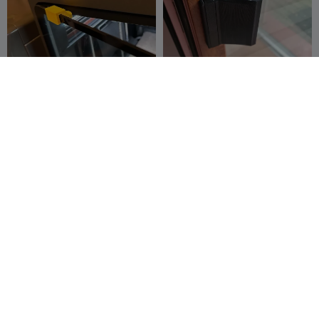
Suporte de porta Stiletto K2
Maçaneta/puxador da
com ímã interno
porta da varanda
EmilyT
22
Michał Janicki
44
90
175


Suporte de
baixando cabide de porta
Armazenamento de
Cachorrinho Fofo de Boca
HomeDecor
50
Ko Additive
43
50
114


Grande
Labo