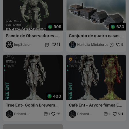
999
630
Pacote de Observadores de
Conjunto de quatro casas
Árvores 3 unidades
modernas com chaminé,
Imp3dsion
11
paredes de tijolo e entrada
Hartolia Miniatures
5



400
Tree Ent- Goblin Brewers-
Café Ent - Árvore fêmea Ent
Suportado - Ilustrado e
- Poções de Goblin
com estatísticas
Printed
25
Printed
511
1
11


Obsession
Obsession