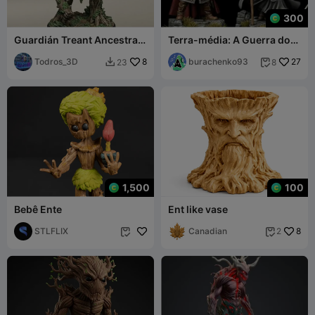
300
Guardián Treant Ancestral
Terra-média: A Guerra do
del Bosque
Anel. Miniaturas de O
Todros_3D
8
Senhor dos Anéis
burachenko93
27
23
8


1,500
100
Bebê Ente
Ent like vase
STLFLIX
Canadian
8
2

