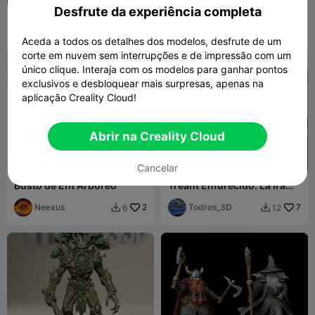
Desfrute da experiência completa
Suporte de Joias Ent
Gnomo de Jardim Ent
Homem-Árvore | Suporte
de Acessórios do Espírito
Fluid Prints
12
Stigern
41
1
36


Aceda a todos os detalhes dos modelos, desfrute de um
da Natureza
corte em nuvem sem interrupções e de impressão com um
único clique. Interaja com os modelos para ganhar pontos
exclusivos e desbloquear mais surpresas, apenas na
aplicação Creality Cloud!
Abrir na Creality Cloud
Cancelar
Busto de Ent Arbóreo
Treant Enfurecido: La Ira
del Bosque
Neexus
2
Todros_3D
7
6
12

