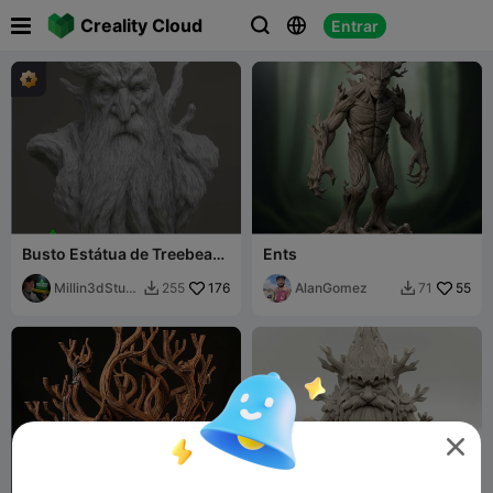

Creality Cloud
Entrar



Busto Estátua de Treebeard
Ents
de O Senhor dos Anéis Lotr
Ent
Millin3dStudi
176
AlanGomez
55
255
71


o

300