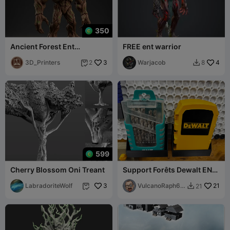
350
Ancient Forest Ent
FREE ent warrior
Guardian Stylized Fantasy
Tree Creature
3D_Printers
3
Warjacob
4
2
8


599
Cherry Blossom Oni Treant
Support Forêts Dewalt ENT
Multiboard
LabradoriteWolf
3
VulcanoRaph68
21
21


700