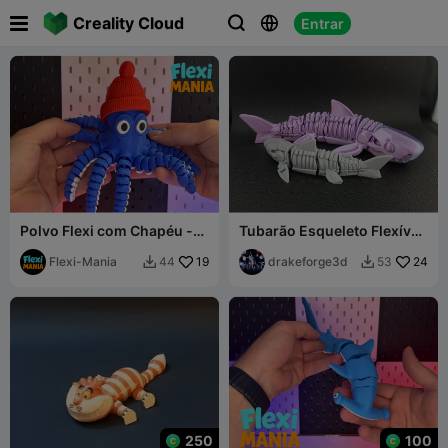

Creality Cloud
Entrar



Polvo Flexi com Chapéu -
Tubarão Esqueleto Flexível
Impressão no Local – Sem
– Brinquedo Articulado do
Suportes
Flexi-Mania
19
Oceano
drakeforge3d
24
44
53


250
100