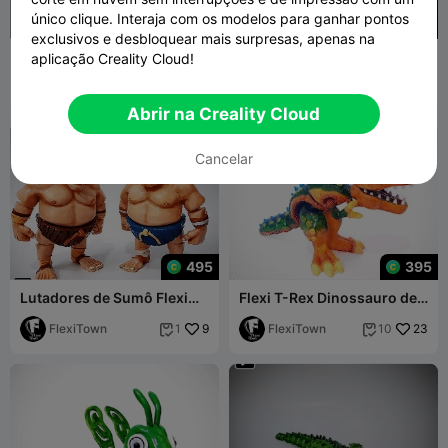
único clique. Interaja com os modelos para ganhar pontos
395
exclusivos e desbloquear mais surpresas, apenas na
Open Box STL Version:- 0 9
Kobold Flexi Impressão em
aplicação Creality Cloud!
vinay 3D studio.box
Uma Peça
ekje
9
FlexiTown
11
7
1


Abrir na Creality Cloud
Cancelar
495
395
Lutadores de Sumô Flexi
Flexi T-Rex Dinossauro de
Print-in-Place
Impressão Integrada
FlexiTown
9
FlexiTown
23
1
10

