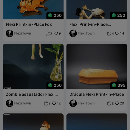
250
250
Flexi Print-in-Place Fox
Flexi Print-in-Place
Flamingo
FlexiTown
9
FlexiTown
14
3
4


250
395
Zombie assustador Flexi
Drácula Flexi Print-in-Place
Print-in-Place
FlexiTown
12
FlexiTown
20
3
8

