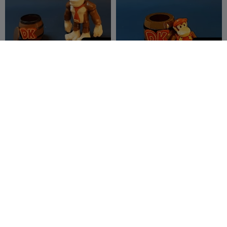
250
250
Flexi Print-in-Place Donkey
Flexi Print-in-Place Diddy
Kong
Kong
FlexiTown
40
FlexiTown
35
21
10


295
295
Flexi Print-in-Place O
Flexi Print-in-Place Pirata,
Centauro
Davy Jones
FlexiTown
12
FlexiTown
16
1
2

