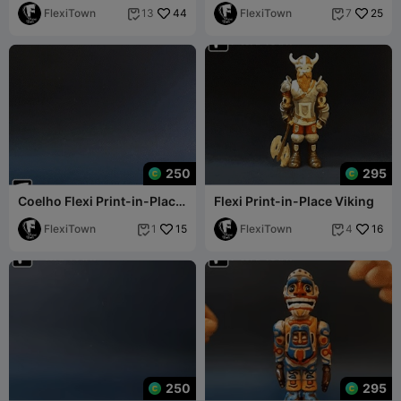
Turtles, Michelang
FlexiTown
44
FlexiTown
25
13
7


250
295
Coelho Flexi Print-in-Place,
Flexi Print-in-Place Viking
Judy Hopps
FlexiTown
15
FlexiTown
16
1
4


250
295