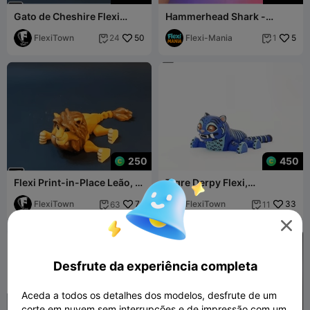
Gato de Cheshire Flexi
Hammerhead Shark -
Print-in-Place
Articulated Print-in-Place –
FlexiTown
50
No Supports
Flexi-Mania
5
24
1


250
450
Flexi Print-in-Place Leão, O
Tigre Derpy Flexi,
Rei Leão, Simba
Caçadores de Demônios K-
FlexiTown
74
POP
FlexiTown
33
63
11



Desfrute da experiência completa
Aceda a todos os detalhes dos modelos, desfrute de um
corte em nuvem sem interrupções e de impressão com um