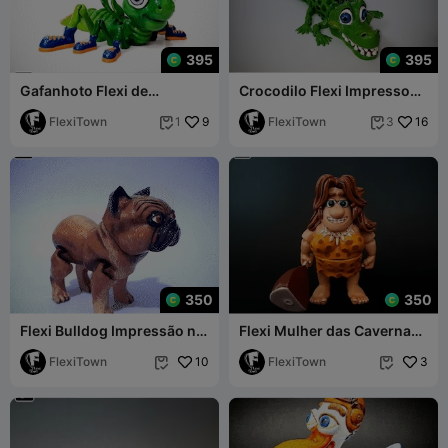
395
395
Gafanhoto Flexi de
Crocodilo Flexi Impresso
Impressão Direta
no Local
FlexiTown
9
FlexiTown
16
1
3


350
350
Flexi Bulldog Impressão no
Flexi Mulher das Cavernas
Local
Impressa no Local
FlexiTown
10
FlexiTown
3

