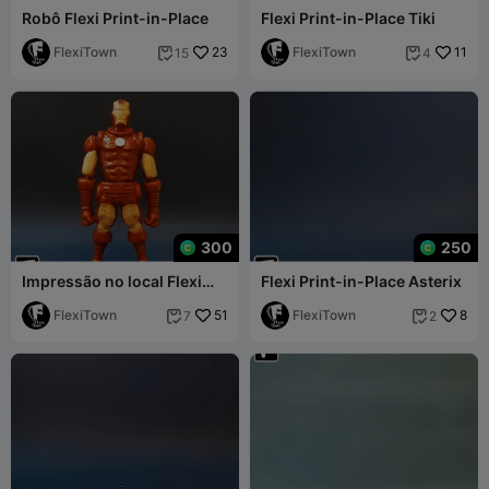
Robô Flexi Print-in-Place
Flexi Print-in-Place Tiki
FlexiTown
23
FlexiTown
11
15
4


300
250
Impressão no local Flexi
Flexi Print-in-Place Asterix
Ironman
FlexiTown
51
FlexiTown
8
7
2

