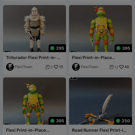
295
395
Triturador Flexi Print-in-
Flexi Print-in-Place
Place
Teenage Mutant Ninja
FlexiTown
15
Turtles, Raphael
FlexiTown
46
3
12


395
250
Flexi Print-in-Place
Road Runner Flexi Print-in-
Teenage Mutant Ninja
Place