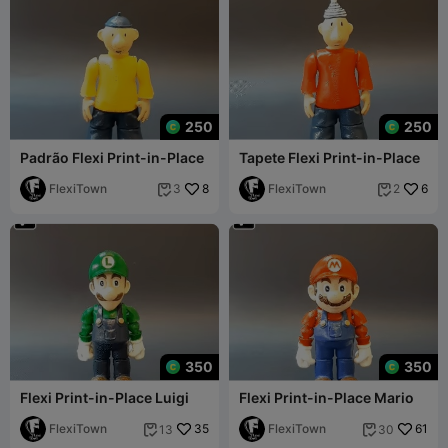
250
250
Padrão Flexi Print-in-Place
Tapete Flexi Print-in-Place
FlexiTown
8
FlexiTown
6
3
2


350
350
Flexi Print-in-Place Luigi
Flexi Print-in-Place Mario
FlexiTown
35
FlexiTown
61
13
30

