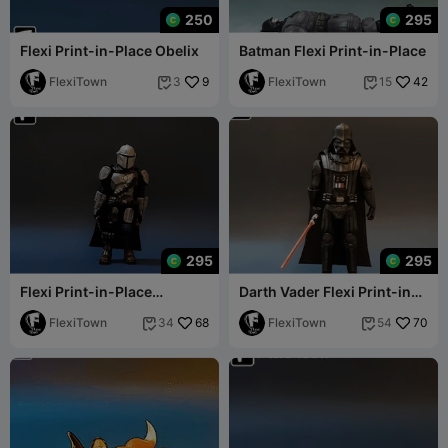
250
295
Flexi Print-in-Place Obelix
Batman Flexi Print-in-Place
FlexiTown
9
FlexiTown
42
3
15


295
295
Flexi Print-in-Place
Darth Vader Flexi Print-in-
Mandalorian
Place
FlexiTown
68
FlexiTown
70
34
54

