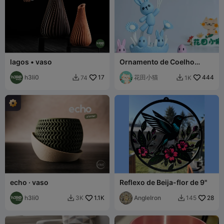
lagos • vaso
Ornamento de Coelho
Tricotado de Páscoa
h3li0
17
Desmontável sem
花田小猫
444
74
1K


necessidade de CFS
echo · vaso
Reflexo de Beija-flor de 9"
h3li0
1.1K
AngleIron
28
3K
145

