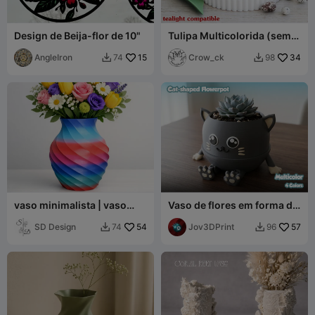
Design de Beija-flor de 10"
Tulipa Multicolorida (sem
CFS)
AngleIron
15
Crow_ck
34
74
98


vaso minimalista | vaso
Vaso de flores em forma de
minimalista
gato - Multicolorido -
SD Design
54
Pernas Flexíveis
Jov3DPrint
57
74
96

