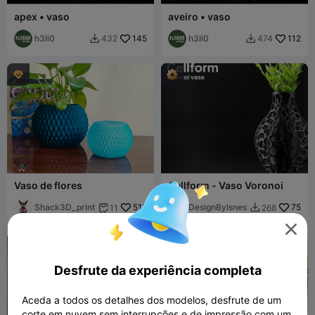
apex • vaso
aveiro • vaso
h3li0
145
h3li0
112
432
474



Vaso de flores
Cellform - Vaso Voronoi
Shack3D_print
512
DesignByIsnes
75
11
268



Desfrute da experiência completa
Aceda a todos os detalhes dos modelos, desfrute de um
corte em nuvem sem interrupções e de impressão com um