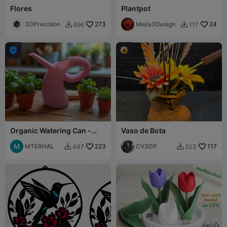
Flores
Plantpot
3DPrecision
273
Mejla3Design
24
896
117



Organic Watering Can -
Vaso de Bota
Fluid Form, Exceptional
Functionality
MTERHAL
223
CV3DP
117
447
203

