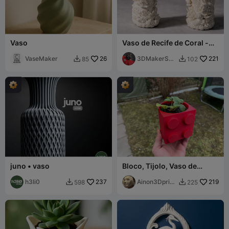
Vaso
Vaso de Recife de Coral -
Vaso Decorativo de Alto
VaseMaker
26
Detalhe
3DMakerSpa
221
85
102


ceOfficial
juno • vaso
Bloco, Tijolo, Vaso de
Flores LEGO, Vaso
h3li0
237
Ainon3Dprint
219
598
225


cz