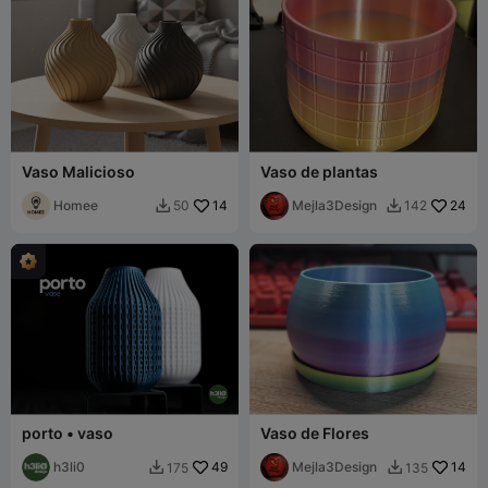
Vaso Malicioso
Vaso de plantas
Homee
14
Mejla3Design
24
50
142


porto • vaso
Vaso de Flores
h3li0
49
Mejla3Design
14
175
135

