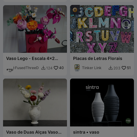
Vaso Lego - Escala 4x2
Placas de Letras Florais
para Flores Lego - Escala
de 780%
FusedThreeD
40
Tinker Link
51
124
203


Vaso de Duas Alças Vaso
sintra • vaso
Grande para Decoração