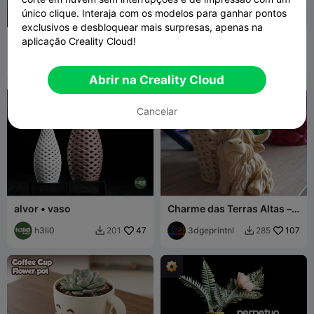
único clique. Interaja com os modelos para ganhar pontos
exclusivos e desbloquear mais surpresas, apenas na
vanta · vaso
Flores e Vaso em Forma de
aplicação Creality Cloud!
Coração
h3li0
1.9K
Crafty
191
7.5K
162


Princess
Abrir na Creality Cloud
Cancelar
alvor • vaso
Charme das Terras Altas –
Cesto de Plantas
h3li0
47
Aconchegante em Forma
3dgeprintnl
107
201
285


de Vaca