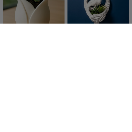
Vase (vazo)
Vaso de Parede e
Decoração de Garça
MEV3D
24
Samanta123
6
74
14


Twisted Vanta Vase
Arte de Parede Filigranada
com Borboleta e Flores
Nozzle Ninjas
13
kojak.nr
20
35
69

