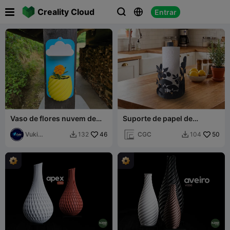

Creality Cloud
Entrar



Vaso de flores nuvem de
Suporte de papel de
chuva
cozinha
Vuki
46
CGC
50
132
104


Production