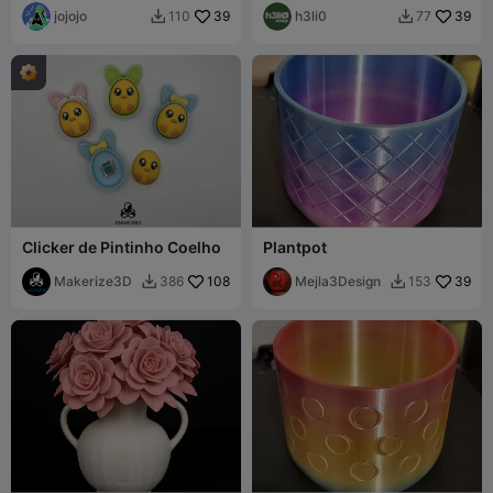
jojojo
39
h3li0
39
110
77


Clicker de Pintinho Coelho
Plantpot
Makerize3D
108
Mejla3Design
39
386
153

