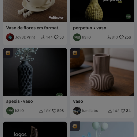
Vaso de flores em formato
perpetuo • vaso
de xícara de café -
Multicolorido
Jov3DPrint
53
h3li0
256
144
810


apexis · vaso
vaso
h3li0
593
fumi labs
34
1.8K
143

