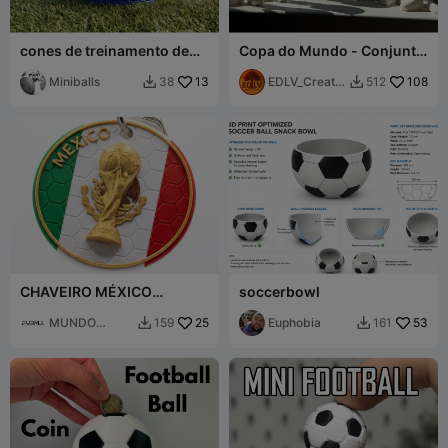
cones de treinamento de
Copa do Mundo - Conjunto
futebol
de jogadores
Miniballs
13
EDLV_Creatio
108
38
512


ns
CHAVEIRO MÉXICO
soccerbowl
MUNDIAL
MUNDO
25
Euphobia
53
159
161


FORMA