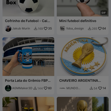
G
I
F
Cofrinho de Futebol - Caixa
Mini futebol definitivo
de Moedas de Futebol
Jakub Murín
35
foba_design
64
169
265


Porta Lata do Grêmio FBPA
CHAVEIRO ARGENTINA
com Alça
CAMPEÃO ( 3 ESTRELAS )
AGMMaker3D
60
MUNDO
14
144
54


FORMA