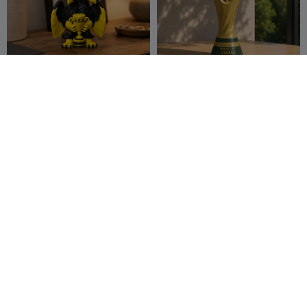
Campeonato da AEK
Troféu da Copa do Mundo
Atenas 2026
de 2026
DemT
15
VarietyImpres
53
134
453


sion45
Figura de Lionel Messi
Fidget Clicker de Futebol -
Copa do Mundo 2026
Crazy 3D
86
Baum_
28
170
126


Printerist