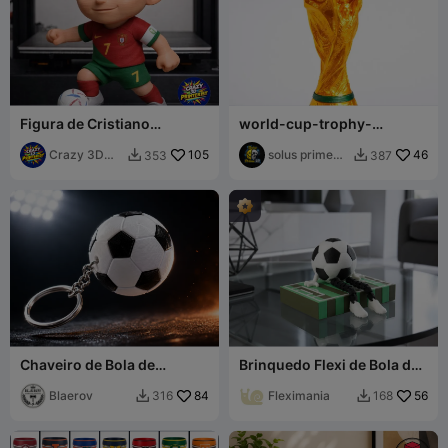
Figura de Cristiano
world-cup-trophy-
Ronaldo
keychain-no-chain-
Crazy 3D
105
strong-ring
solus prime
46
353
387


Printerist
3d
Chaveiro de Bola de
Brinquedo Flexi de Bola de
Futebol / Chaveiro de
Futebol - Colecionável de
Futebol - Kit PETG de 2
Blaerov
84
Futebol Articulado
Fleximania
56
316
168


Placas