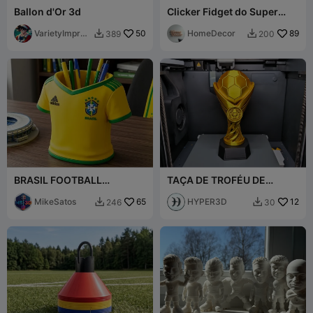
Ballon d'Or 3d
Clicker Fidget do Super
Bowl e Chaveiro
VarietyImpres
50
HomeDecor
89
389
200


sion45
BRASIL FOOTBALL
TAÇA DE TROFÉU DE
NATIONAL TEAM PEN
FUTEBOL
HOLDER
MikeSatos
65
HYPER3D
12
246
30

