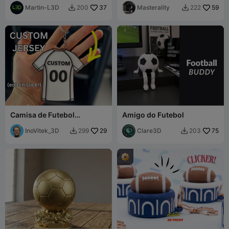
Martin-L3D
37
Masterality
59
200
222


Camisa de Futebol
Amigo do Futebol
Personalizável
InoVitek_3D
29
Clare3D
75
299
203

