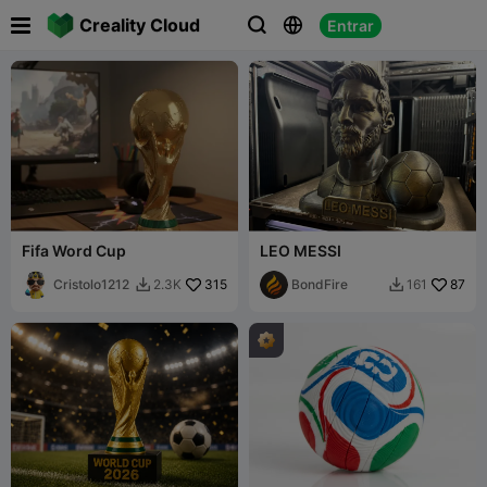

Creality Cloud
Entrar



Fifa Word Cup
LEO MESSI
Cristolo1212
315
BondFire
87
2.3K
161

