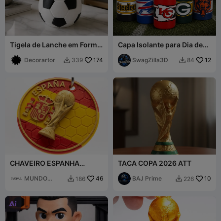
Tigela de Lanche em Forma
Capa Isolante para Dia de
de Bola de Futebol - Tigela
Jogo da NFL - TODAS AS
de Futebol para
Decorartor
174
EQUIPES DA NFL
SwagZilla3D
12
339
84


Salgadinhos
DISPONÍVEIS
CHAVEIRO ESPANHA
TACA COPA 2026 ATT
MUNDIAL
MUNDO
46
BAJ Prime
10
186
226


FORMA
