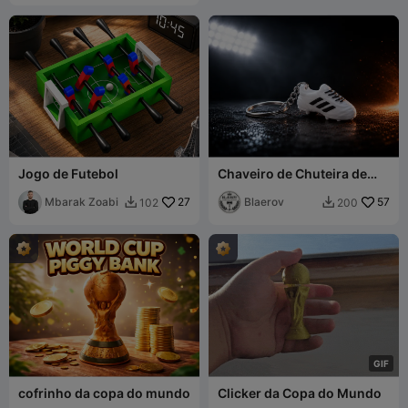
Jogo de Futebol
Chaveiro de Chuteira de
Futebol / Chaveiro de
Mbarak Zoabi
27
Chuteira de Futebol /
Blaerov
57
102
200


Charme Esportivo
G
I
F
cofrinho da copa do mundo
Clicker da Copa do Mundo