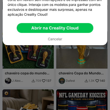
único clique. Interaja com os modelos para ganhar pontos
G
I
F
exclusivos e desbloquear mais surpresas, apenas na
Totó (Edição Creality) por
Jogo de Treino de Chutes
aplicação Creality Cloud!
Polymeria
ao Gol
Polymeria
779
foba_design
59
2.9K
163


Abrir na Creality Cloud
Cancelar
chaveiro copa do mundo
chaveiro Copa do Mundo
2026
FIFA - Copa do Mundo
J Alex
137
texturizada (AMS)
Dafest
140
709
1.3K


Sparza