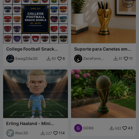
College Football Snack
Suporte para Canetas em
Bowl - Alabama, Ohio State,
Forma de Taça de Futebol
and more!
SwagZilla3D
6
ZeroForm
11
80
61


Studio
Erling Haaland - Mini
Figure - Manchester City
GG96
43
482

(Set 1)
Rlax3D
114
227
