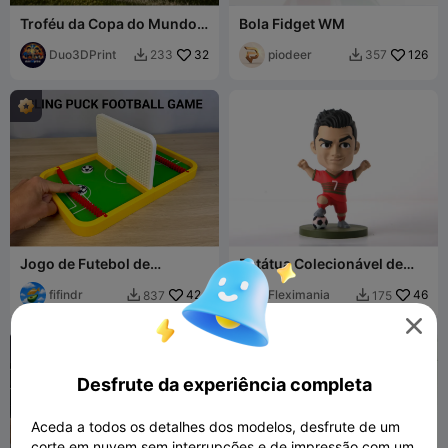
Troféu da Copa do Mundo
Bola Fidget WM
2026 - Taça de Campeão de
Futebol
Duo3DPrint
32
piodeer
126
233
357


Jogo de Futebol de
Estátua Colecionável de
Estilingue
Futebol do Cristiano
fifindr
424
Ronaldo
Fleximania
46
837
175



Desfrute da experiência completa
Aceda a todos os detalhes dos modelos, desfrute de um
corte em nuvem sem interrupções e de impressão com um