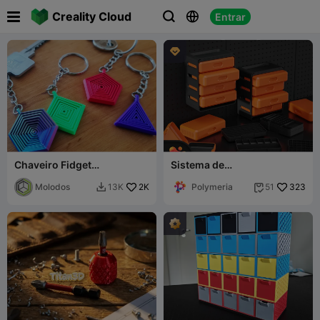

Creality Cloud
Entrar




Chaveiro Fidget
Sistema de
(Hexágono/Pentágono/Qua
armazenamento da
drado/Triângulo)
Molodos
2K
Polymeria
Polymeria
323
13K
51

