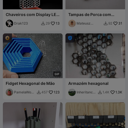
Chaveiros com Display LED
Tampas de Porca com
Hexagonal para Suporte
Aperto Manual M3–M8 – 9
KYZ HSW
Drak123
13
Dentes
Mateusz
31
29
92


Tokarz

G
I
F
Fidget Hexagonal de Mão
Armazém hexagonal
PamelaWoes
123
Inheritance/
1.3K
457
1.4K


t
Ender