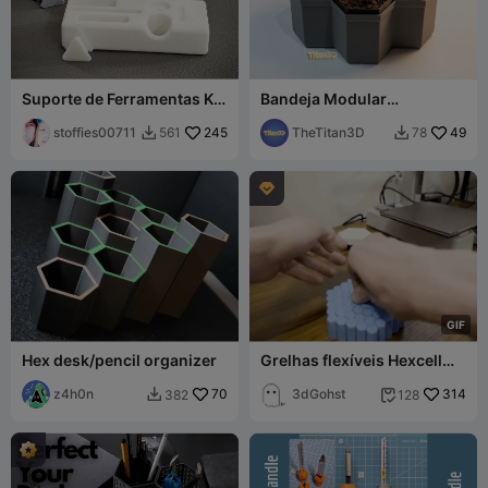
Suporte de Ferramentas K1
Bandeja Modular
/ K1C para o Painel Traseiro
Hexagonal para Mudas
da Série K
stoffies00711
245
com 7 Células
TheTitan3D
49
561
78



G
I
F
Hex desk/pencil organizer
Grelhas flexíveis Hexcell
Fidget
z4h0n
70
3dGohst
314
382
128

