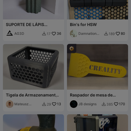
SUPORTE DE LÁPIS
Bin's for HSW
SEXTAVADO ROBUSTO
AG3D
36
Damnation
80
17
189


Dragon
Tigela de Armazenamento
Raspador de mesa de
Hexagonal Arredondada |
impressão com padrão
Borda Incurvada
Mateusz
13
hexagonal Creality
JB designs
170
29
385


Tokarz