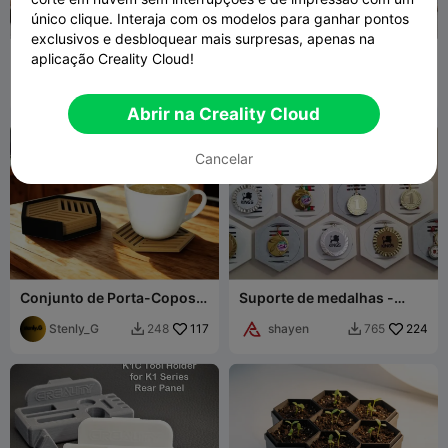
único clique. Interaja com os modelos para ganhar pontos
G
I
F
exclusivos e desbloquear mais surpresas, apenas na
Cubos de Fidget
Ferramenta multifuncional
aplicação Creality Cloud!
Hexagonais Deslizantes
EDC
3dGohst
309
2G DSGN
43
99
39


Abrir na Creality Cloud
Cancelar
Conjunto de Porta-Copos
Suporte de medalhas -
com Suporte
Fixação por encaixe, sem
Stenly_G
117
ímã
shayen
224
248
765

