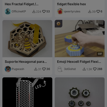
Hex Fractal Fidget /
fidget flexible hex
aninhado invertido com
alça
OfficineKP
53
qwertyrules
6
224
39


G
I
F
Suporte Hexagonal para
Emoji Hexcell Fidget Flexi
Porta-Copos
Grids
Pugwash
36
3dGohst
288
31
1.3K

