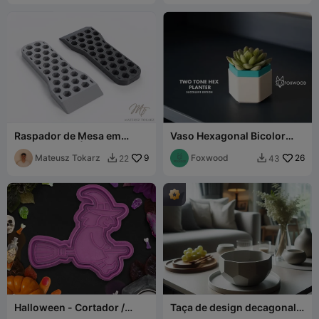
Raspador de Mesa em
Vaso Hexagonal Bicolor
Favos de Mel | Ferramenta
Edição Suculentas
de Remoção de Impressão
Mateusz Tokarz
9
Foxwood
26
22
43


3D
Halloween - Cortador /
Taça de design decagonal
carimbo de biscoitos de
com tabuleiro a condizer