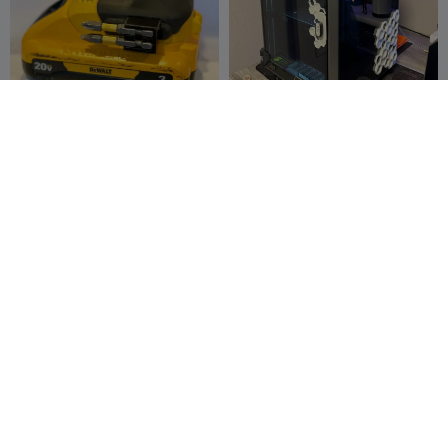
Porta-bits hexagonais para
K1C Honeycomb Side Panel
berbequins e
(Hex Design)
aparafusadoras de impacto
AverageYo
346
BlackH_CT
24
585
75


Remix DeWalt
400
Organizador de Mesa Slim
Jogo de Tabuleiro Catan
- Padrão Hexagonal
Personalizado | Tabuleiro
Davids IT
18
Hexagonal Modular 3D
Vibriance
52
65
8


Garage
Designs