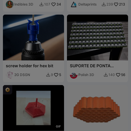
bruxa
Indibles 3D
34
Deltaprints
213
107
239


screw holder for hex bit
SUPORTE DE PONTA
HEXAGONAL PADRÃO
2G DSGN
5
Polish 3D
56
9
140


G
I
F