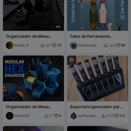
G
I
F
Organizador de Mesa
Cabo de Ferramenta
Modular em Colmeia
Modular Definitivo
Stenly_G
78
Dadikonna
88
187
144


Organizador de Mesa
Suporte/organizador para
Hexagonal Modular |
chaves sextavadas de 7
Totalmente Personalizável
Ginkel3D
6
peças
oo0Acedude
131
17
304


e Encaixável
0oo