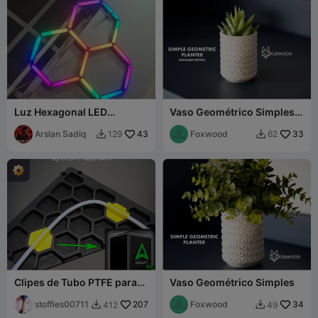
Luz Hexagonal LED
Vaso Geométrico Simples
HexGrid
Edição Suculentas
Arslan Sadiq
43
Foxwood
33
129
62


Clipes de Tubo PTFE para
Vaso Geométrico Simples
Painéis Laterais da Série K1
de LEOTE_approach
stoffies00711
207
Foxwood
34
412
49

