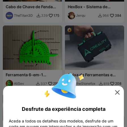
Cabo de Chave de Fenda
HexBox - Sistema de
Mini para Pontas
armazenamento modular,
Hexagonais de 1/4"
TheTitan3D
175
empilhável e
Jerqu
384
339
964


personalizável
Ferramenta 6-em-1
Caixa de Ferramentas e
Transferidor-Parafusos-
Acessórios para
Raio-Régua-Paquímetro
AliSev
290
Impressora CREALITY
theStonefox
208
337
819


(SAE-polegadas)


Desfrute da experiência completa
Aceda a todos os detalhes dos modelos, desfrute de um
corte em nuvem sem interrupções e de impressão com um