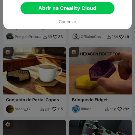
Abrir na Creality Cloud
Cancelar
Coleção de Bandejas de
The Ultimate Infill Guide: All
Armazenamento
22 Patterns!
Empilháveis (10 tamanhos)
PenguinPrototy
33
OfficineCaspe
49
69
284


pes
rLAB
Conjunto de Porta-Copos
Brinquedo Fidget
com Suporte
Hexagonal
Stenly_G
115
fifindr
282
241
1.1K

