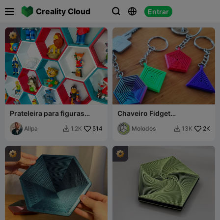

Creality Cloud
Entrar



Prateleira para figuras
Chaveiro Fidget
Tonie (Toniebox)
(Hexágono/Pentágono/Qua
Allpa
514
drado/Triângulo)
Molodos
2K
1.2K
13K

