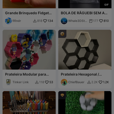
G
I
F
Grande Brinquedo Fidget
BOLA DE RÂGUEBI SEM AR
Hexagonal
- FUTEBOL - STL & 3MF
fifindr
134
MULTICOLOR
Whale3DStu
810
818
177


dio
Prateleira Modular para
Prateleira Hexagonal /
Tonies
Prateleira Colmeia
Tinker Link
53
ChiefBauer
1.2K
118
2.2K


