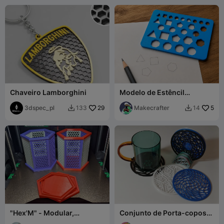
Chaveiro Lamborghini
Modelo de Estêncil
EasyTrace – Polígonos
3dspec_pl
29
Regulares (3 a 11 Lados)
Makecrafter
5
133
14


"Hex'M" - Modular,
Conjunto de Porta-copos
Multicolorido, Sem
Decorativo com Suporte