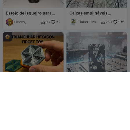
Estojo de isqueiro para
Caixas empilháveis
isqueiro BIC
100mmx100mm
Heves_
33
Tinker Link
135
93
253


Brinquedo Fidget
Suporte de Caneta
Hexagonal Triangular
Futurista
fifindr
134
Octopus From
7
343
14


Mars