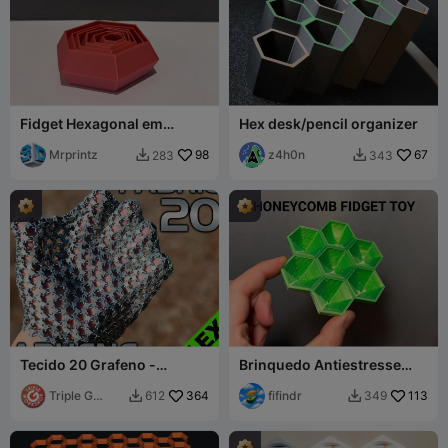
Fidget Hexagonal em
Hex desk/pencil organizer
Camadas
Mrprintz
98
z4h0n
67
283
343


Tecido 20 Grafeno -
Brinquedo Antiestresse
Flexibilidade Extrema - 7
Favo de Mel
Modelos
Triple G
364
fifindr
113
612
349


Workshop