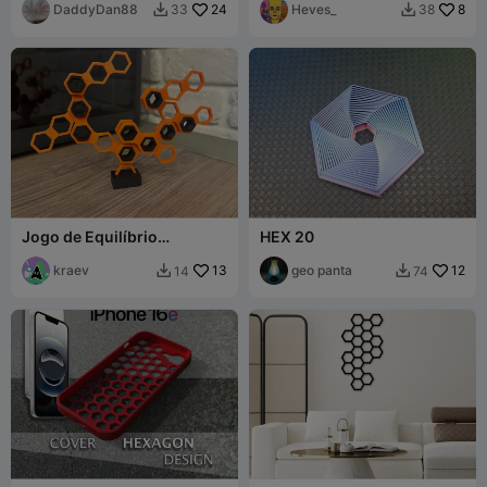
Suporte, Sem AMS para
DaddyDan88
24
Modular
Heves_
8
33
38


Armazenamento
Jogo de Equilíbrio
ΗΕΧ 20
HexaStack
kraev
13
geo panta
12
14
74

