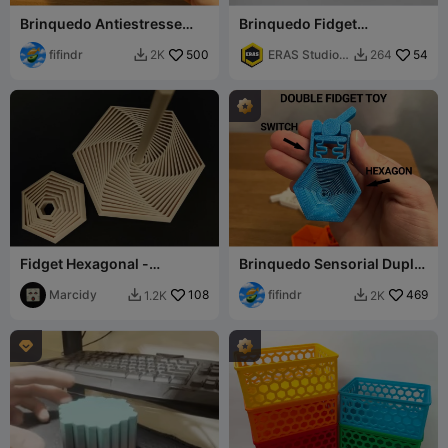
Brinquedo Antiestresse
Brinquedo Fidget
Hexagonal Maxi
Hexagonal Bicolor –
fifindr
500
Brinquedo Sensorial para
ERAS Studio
54
2K
264


Alívio do Estresse
3D
Fidget Hexagonal -
Brinquedo Sensorial Duplo
Pequeno/Médio
– Interruptor e Hexágono
Marcidy
108
fifindr
469
1.2K
2K


