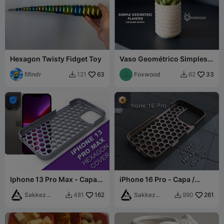
Hexagon Twisty Fidget Toy
Vaso Geométrico Simples
Edição Suculentas
fifindr
63
Foxwood
33
121
62



Iphone 13 Pro Max - Capa
iPhone 16 Pro - Capa /
Case Design Hexagonal
Capinha Design Hexagonal
Sakkez
162
Sakkez
261
481
990


Games
Games