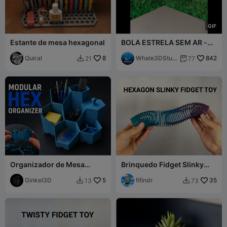
G
I
F
Estante de mesa hexagonal
BOLA ESTRELA SEM AR -
BOLA DE FUTEBOL COM
Quiral
8
ESTRELA - CHAMPION
Whale3DStudi
842
21
77


LEAGUE
o
Organizador de Mesa
Brinquedo Fidget Slinky
Hexagonal Modular |
Hexagonal
Totalmente Personalizável
Ginkel3D
5
fifindr
35
13
73


e Encaixável