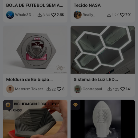
BOLA DE FUTEBOL SEM AR
Tecido NASA
- BOLA DE FUTEBOL
Whale3DSt
2.6K
Really_
701
8.6K
1.2K


udio
Moldura de Exibição
Sistema de Luz LED
Hexagonal para Medalhas |
Modular
Guia de Fita
Mateusz Tokarz
8
Contrapaul
141
22
425


