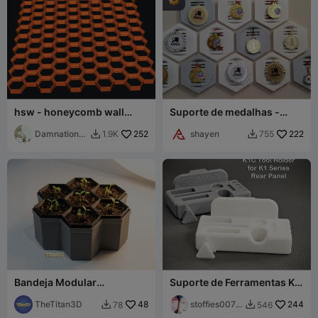
hsw - honeycomb wall
Suporte de medalhas -
system and parts
Fixação por encaixe, sem
Damnation
252
ímã
shayen
222
1.9K
755


Dragon
Bandeja Modular
Suporte de Ferramentas K1
Hexagonal para Mudas
/ K1C para o Painel Traseiro
com 7 Células
TheTitan3D
48
da Série K
stoffies0071
244
78
546


1