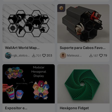
WallArt World Map
Suporte para Cabos Favo
Hexagon 12 Teile
de Mel | 7, 10, 13 Ranhuras
rgb_slotcove
203
Mateusz
79
701
187


r
Tokarz
Expositor e
Hexágono Fidget
Armazenamento