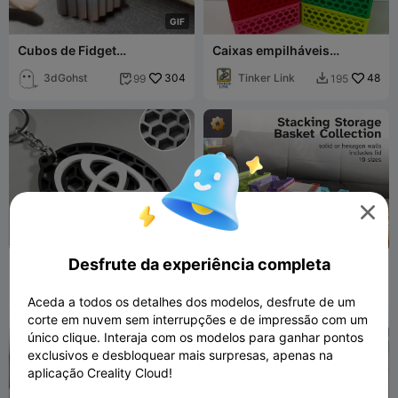
G
I
F
Cubos de Fidget
Caixas empilháveis
Hexagonais Deslizantes
150mmx100mm
3dGohst
304
Tinker Link
48
99
195



Desfrute da experiência completa
Chaveiro de favo de mel
Coleção de cestos de
com logotipo da Toyota
arrumação empilháveis (10
3dspec_pl
117
tamanhos)
PenguinProt
376
608
889


Aceda a todos os detalhes dos modelos, desfrute de um
otypes
corte em nuvem sem interrupções e de impressão com um
único clique. Interaja com os modelos para ganhar pontos
exclusivos e desbloquear mais surpresas, apenas na
aplicação Creality Cloud!