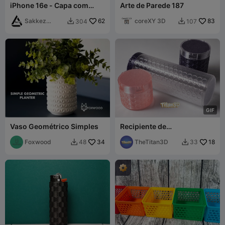
iPhone 16e - Capa com
Arte de Parede 187
Design Hexagonal
Sakkez
62
coreXY 3D
83
304
107


Games
G
I
F
Vaso Geométrico Simples
Recipiente de
Armazenamento com
Foxwood
34
Padrão Hexagonal
TheTitan3D
18
48
33

