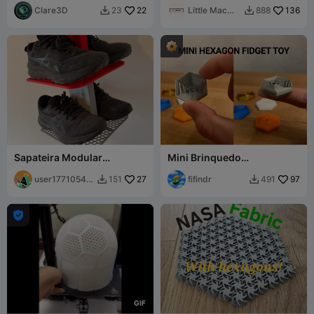
Hexagonal Modular
Clare3D
22
Little Mac
136
23
888


Designs
Sapateira Modular
Mini Brinquedo
Empilhável
Antiestresse Hexagonal
user17710545
27
fifindr
97
151
491


07

G
I
F