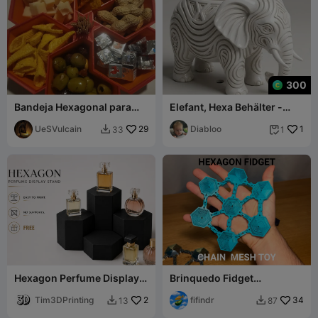
300
Bandeja Hexagonal para
Elefant, Hexa Behälter -
Aperitivos com Suporte
Blümentopf
para Palitos
UeSVulcain
29
Diabloo
1
33
1


Hexagon Perfume Display
Brinquedo Fidget
Stand Set
Hexagonal de Corrente em
Tim3DPrinting
2
Malha
fifindr
34
13
87

