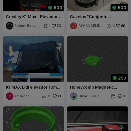
500
500
Creality K1 Max - Elevador
Gavetas "Conjunto
da Tampa Superior Deluxe
Completo" para Creality K1
Rotten-By-
23
MAX
AYHANCELİK
69
1
15


Design
250
K1 MAX Lidl elevador 10mm
Honeycomb Magnetic
com suporte lateral de
k1max backside mod
vidro
archi777
11
Hikaru Resin
3
33


School