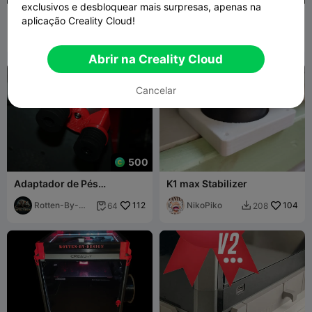
exclusivos e desbloquear mais surpresas, apenas na
Modificação de troca
Elevador CFS para kit de
aplicação Creality Cloud!
rápida para o K1 ou K1 Max
atualização CFS do K1 Max
Fabricius-
70
para elevador de tampa
3D Realm
186
132
421


Design
NorcoT por
Abrir na Creality Cloud
Cancelar
500
Adaptador de Pés
K1 max Stabilizer
Antivibração Deluxe para
Creality K1 (v.2 Adicionada)
Rotten-By-
112
NikoPiko
104
64
208


Design