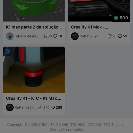
500
K1 max parte 2 da solução
Creality K1 Max -
de filtro triplo
Atualização da placa
Hikaru Resin
18
traseira Deluxe
Rotten-By-
59
39
20


School
Design

Creality K1 - K1C - K1 Max -
Adaptador de pés anti-
vibração
Rotten-By-
268
462

Design
Copyright © 2025 CREALITY 3D (HK) TECHNOLOGY LIMITED Todos os
Direitos Reservados.