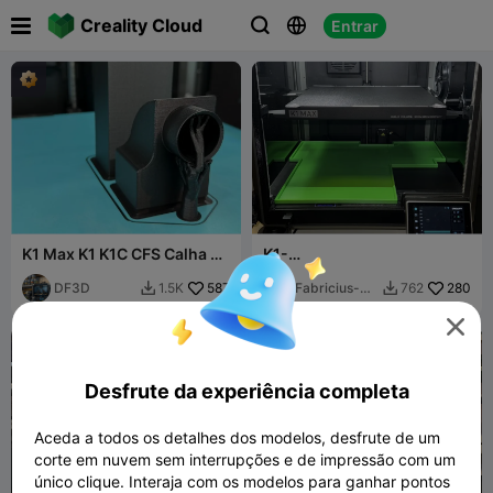

Creality Cloud
Entrar



K1 Max K1 K1C CFS Calha de
K1-
Descarte
MAX_Poop_Cabinets_v2_Fa
DF3D
587
brius-Design
Fabricius-
280
1.5K
762


Design


Desfrute da experiência completa
Aceda a todos os detalhes dos modelos, desfrute de um
corte em nuvem sem interrupções e de impressão com um
único clique. Interaja com os modelos para ganhar pontos