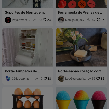
Suportes de Montagem
Ferramenta de Prensa de
Sob Armário para
Biscoitos
Acessórios da KitchenAid
Psychward
23
Designist joey
97
188
142


Timmay
Porta-Temperos de
Porta-sabão coração com
Cozinha
flor
3Dlabcaxias
18
LesGouleaufam
35
10
55


illy