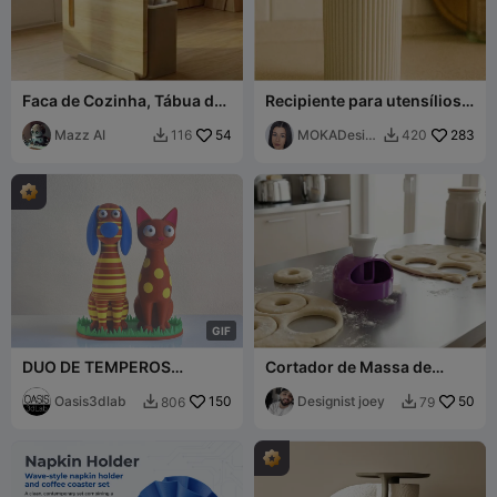
Faca de Cozinha, Tábua de
Recipiente para utensílios
Corte e Suporte para
de cozinha Prasel - MOKA
Colheres
Mazz AI
54
Design
MOKADesig
283
116
420


n
G
I
F
DUO DE TEMPEROS
Cortador de Massa de
PURRFEITO Conjunto de Sal
Donut
de Cão e Pimenta de Gato
Oasis3dlab
150
Designist joey
50
806
79

