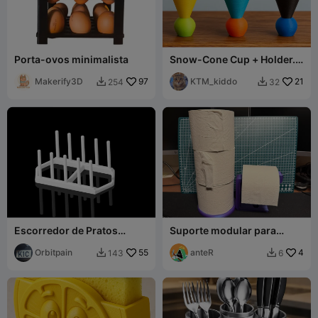
Porta-ovos minimalista
Snow-Cone Cup + Holder.
Filament efficient + easy to
Makerify3D
97
print!
KTM_kiddo
21
254
32


Escorredor de Pratos
Suporte modular para
MultiDry
papel higiênico / porta-rolo
Orbitpain
55
anteR
4
143
6

