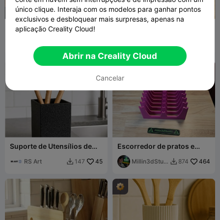
único clique. Interaja com os modelos para ganhar pontos
exclusivos e desbloquear mais surpresas, apenas na
Abre-tampas de garrafa
Saleiro Flor - MOKA Design
aplicação Creality Cloud!
regulável
Good_Day
13
MOKADesign
179
113
555


Abrir na Creality Cloud
Cancelar
Suporte de Utensílios de
Escorredor de pratos e
Cozinha – Organizado e
suporte de tampas para a
Elegante
RS Art
45
cozinha
Millin3dStud
464
147
874


io