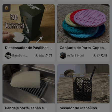
Dispensador de Pastilhas
Conjunto de Porta-Copos
de Café Senseo
Trançados com Suporte /
BamBam
71
Woven Coaster Set wit
AsTa & Noni
9
196
17


Design
Bandeja porta-sabão e
Secador de Utensílios
esponja
Impresso em 3D