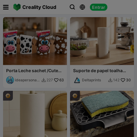

Creality Cloud
Entrar



Porta Leche sachet /Cute
Suporte de papel toalha
Cow Milk pouch
estriado "Forma"
ideapersonal3
63
Deltaprints
30
227
142


d