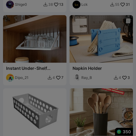
Shige0
13
Lck
31
38
55


Instant Under-Shelf
Napkin Holder
Kitchen Organizer | No
Hardware
Dipo_21
7
Ray_B
3
4
4


350