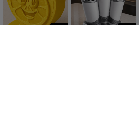
250
250
Lemon Smile – Porta-
Modern Trio Kitchen Caddy
Esponja de Cozinha Fofo
- Minimalist Cutlery &
MakeItCute
4
Utensil Org
SoftMesh
6
1
2


Suporte para esponja de
Suporte Empilhável para
cozinha com drenagem
Xícaras de Café -
para pia sob a bancada
magicklm_2016
5
Organizador de Cozinha
Dipo_21
183
23
200

