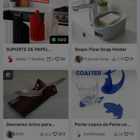
500
SUPORTE DE PAPEL
Slope-Flow Soap Holder
TOALHA (KIMO) 🧻✨
Sektor 7 Studios
30
Francois Gros
21
2
179


Descanso único para
Porta-copos de Peixe com
utensílios de cozinha
Suporte
DGA
203
EniNiDesign
13
502
18

