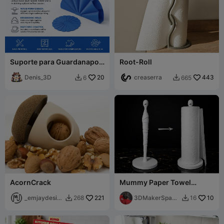
Suporte para Guardanapos
Root-Roll
de Onda Moderna e
Conjunto de Porta-Copos
Denis_3D
20
creaserra
443
6
665


Combinando
AcornCrack
Mummy Paper Towel
Holder - Spooooooky
_emjaydesig
221
3DMakerSpace
10
268
16


n
Official