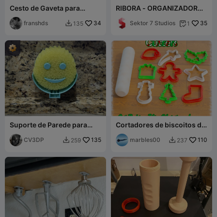
Cesto de Gaveta para
RIBORA - ORGANIZADOR
Talheres, Colheres e Garfos
DE COZINHA / DECORAÇÃO
D190 x L80 x A60 mm 36g
franshds
34
MODERNA DE COZINHA /
Sektor 7 Studios
35
135
1


ARMAZENAMENTO
Suporte de Parede para
Cortadores de biscoitos de
Scrub Daddy
Natal
CV3DP
135
marbles00
110
259
237

