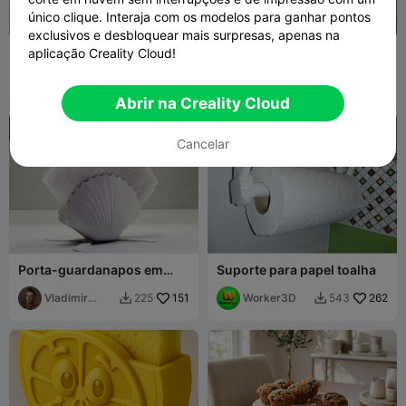
único clique. Interaja com os modelos para ganhar pontos
G
I
F
exclusivos e desbloquear mais surpresas, apenas na
Descanso único para
Tigela para doces,
aplicação Creality Cloud!
utensílios de cozinha
biscoitos e batatas fritas,
DGA
202
jogo de pratos com 4
BURNSKI
101
501
192


tamanhos
Abrir na Creality Cloud
Cancelar
Porta-guardanapos em
Suporte para papel toalha
forma de concha
Vladimir
151
Worker3D
262
225
543


Sergeev