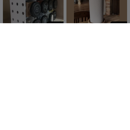
350
100
Porta-Temperos
Suporte para Rolo de
Cozinha ou Papel Toalha -
fatih gumus
18
2 Alturas
Deltaprints
31
3
8


design
325
125
Conjunto de Clipes para
Clipe para Sacos 10 cm
Sacos 5-7-10-12 cm
AYHANCELİK
7
AYHANCELİK
6
2

