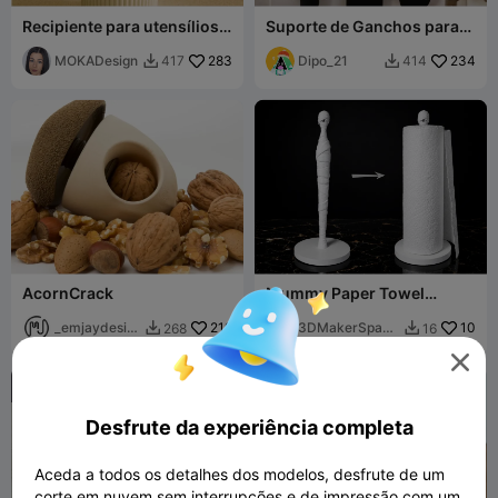
Recipiente para utensílios
Suporte de Ganchos para
de cozinha Prasel - MOKA
Utensílios de Porta de
Design
MOKADesign
283
Cozinha
Dipo_21
234
417
414


AcornCrack
Mummy Paper Towel
Holder - Spooooooky
_emjaydesig
219
3DMakerSpace
10
268
16


n
Official

Desfrute da experiência completa
Aceda a todos os detalhes dos modelos, desfrute de um
corte em nuvem sem interrupções e de impressão com um