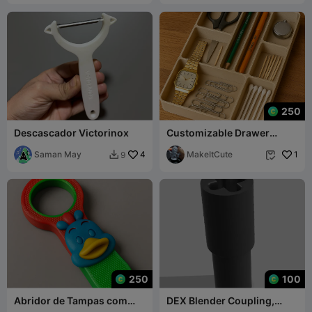
250
Descascador Victorinox
Customizable Drawer
Organizer
Saman May
4
MakeItCute
1
9


250
100
Abridor de Tampas com
DEX Blender Coupling,
Pegada Firme
coupler