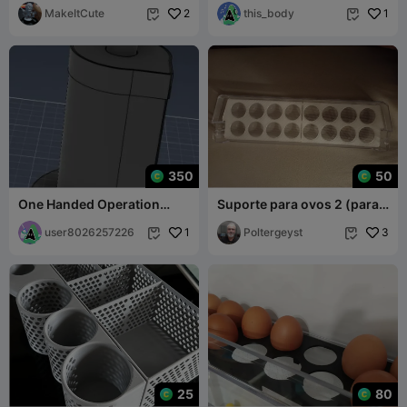
MakeItCute
2
this_body
1


350
50
One Handed Operation
Suporte para ovos 2 (para a
Kitchen Roll Holder
geladeira)
user8026257226
1
Poltergeyst
3


25
80