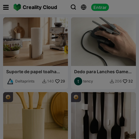

Creality Cloud
Entrar



Suporte de papel toalha
Dedo para Lanches Gamer /
estriado "Forma"
Pegador de Batatas
Deltaprints
29
tency
32
140
206

