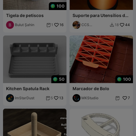
100
Tigela de petiscos
Suporte para Utensílios de
Cozinha
Bulut Şahin
16
CCS
44
1
18


Interpretations
50
100
Kitchen Spatula Rack
Marcador de Bolo
ImStarDust
13
MKStudio
7
5

