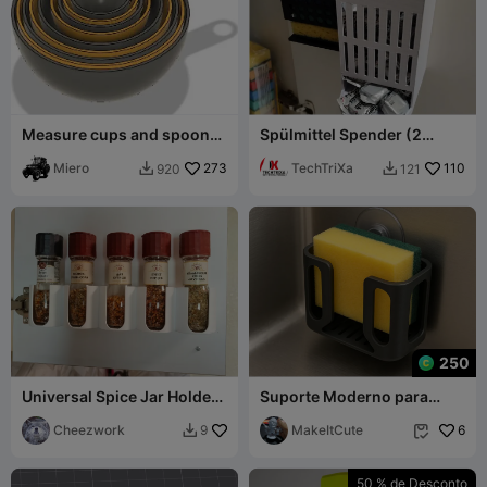
Measure cups and spoons
Spülmittel Spender (2
set
Versionen)
Miero
273
TechTriXa
110
920
121


250
Universal Spice Jar Holder
Suporte Moderno para
(52mm)
Esponja de Pia
Cheezwork
MakeItCute
6
9


50 % de Desconto