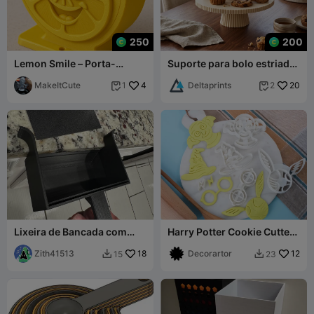
250
200
Lemon Smile – Porta-
Suporte para bolo estriado,
Esponja de Cozinha Fofo
prato de biscoitos
MakeItCute
4
Deltaprints
20
1
2


Lixeira de Bancada com
Harry Potter Cookie Cutters
Raspador
Set – Baking Tools
Zith41513
18
Decorartor
12
15
23

