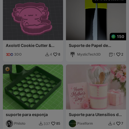
150
Axolotl Cookie Cutter &
Suporte de Papel de
Stamp
Cozinha Octa Shield
3DO
8
MysticTech3D
2
4
1


suporte para esponja
Suporte para Utensílios de
Cozinha Presente de Dia
Philoto
85
das Mães Decoração 3MF
Pixelform
7
337
4

