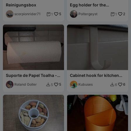
Reinigungsbox
Egg holder for the
refrigerator
scorpionrider71
5
Poltergeyst
2
1
1


Suporte de Papel Toalha -
Cabinet hook for kitchen
Porta Papel Toalha -
use
Suporte de Rolo de Cozinha
Roland Goller
5
Kubuses
6
5
6

