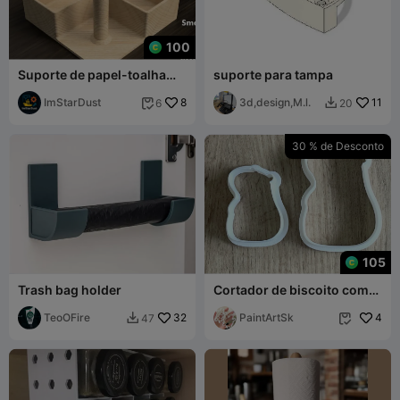
100
Suporte de papel-toalha
suporte para tampa
para bancada com
compartimento de
ImStarDust
8
3d,design,M.l.
11
6
20


armazenamento
30 % de Desconto
105
Trash bag holder
Cortador de biscoito com
formato e impressão de
TeoOFire
32
capivara, capivara,
PaintArtSk
4
47


cortador