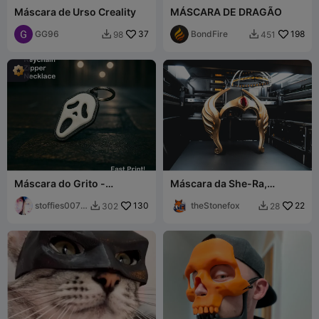
Máscara de Urso Creality
MÁSCARA DE DRAGÃO
GG96
37
BondFire
198
98
451


Máscara do Grito -
Máscara da She-Ra,
Chaveiro
Princesa do Poder
stoffies0071
130
theStonefox
22
302
28


1