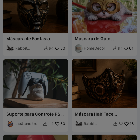
Máscara de Fantasia
Máscara de Gato
Cosplay de Rosto Completo
Steampunk
para Pintura
Rabbit
30
HomeDecor
64
50
92


Workshop
Suporte para Controle PS5
Máscara Half Face
com Máscara da Alicia
Respirador Máscara de Gás
theStonefox
30
Estilizada Fantasia
Rabbit
18
111
32


Steampunk
Workshop