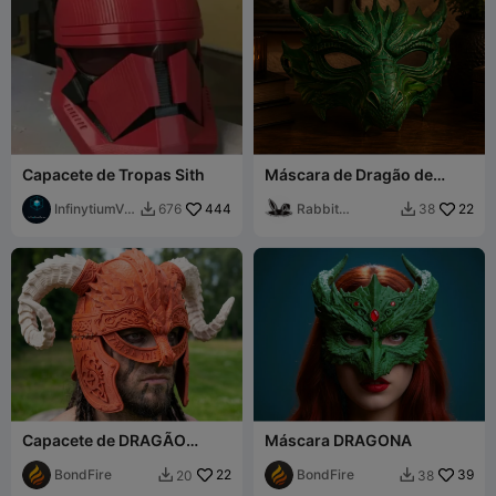
Capacete de Tropas Sith
Máscara de Dragão de
Fantasia para Cosplay
InfinytiumVer
444
Rabbit
22
676
38


se
Workshop
Capacete de DRAGÃO
Máscara DRAGONA
VIKING
BondFire
22
BondFire
39
20
38

