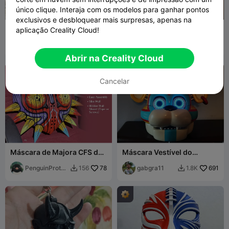
único clique. Interaja com os modelos para ganhar pontos
exclusivos e desbloquear mais surpresas, apenas na
Máscara Cyberpunk
Máscara Elegante
aplicação Creality Cloud!
BondFire
765
BondFire
769
1K
495


Abrir na Creality Cloud
Cancelar
Máscara de Majora CFS de
Máscara Vestível do
4 Cores: Alto Detalhe,
Glamrock Freddy com
Montagem Fácil
PenguinProtot
78
Mandíbula Articulada
gabgra11
691
156
1.8K


ypes