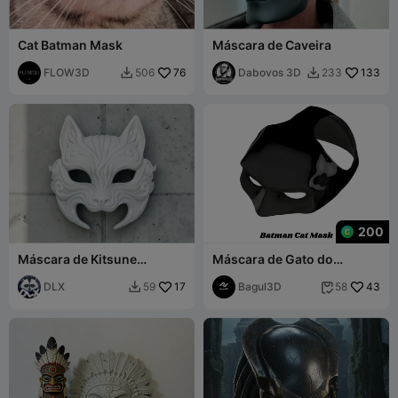
Cat Batman Mask
Máscara de Caveira
FLOW3D
76
Dabovos 3D
133
506
233


200
Máscara de Kitsune
Máscara de Gato do
Decoração de Parede de
Batman
Yokai Japonês
DLX
17
Bagul3D
43
59
58

