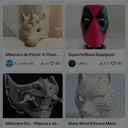
Máscara de Pônei: A Chave
Suporte/Base Deadpool
Mágica para um Mundo de
Fantasia
Y create lab
43
E.AB /
245
97
473


FabLab
Máscara Oni - Máscara de
Meta Wind Kitsune Mask
Demônio Japonês - Grátis