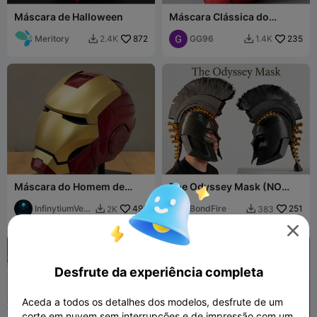
Máscara de Halloween
Máscara Clássica do
Homem-Aranha
Meritory
872
Multicolorida
GG96
235
2.4K
1.4K


Máscara do Homem de
The Odyssey Mask (NO
Ferro mark2
AMS)
InfinytiumVers
492
BondFire
251
2K
383


e

Desfrute da experiência completa
Aceda a todos os detalhes dos modelos, desfrute de um
corte em nuvem sem interrupções e de impressão com um