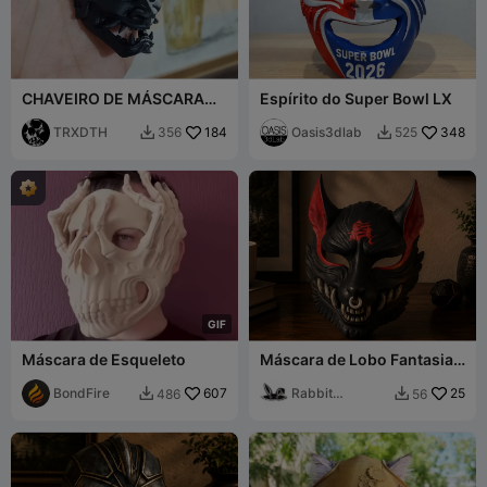
CHAVEIRO DE MÁSCARA
Espírito do Super Bowl LX
ONI - SAMURAI
TRXDTH
184
Oasis3dlab
348
356
525


G
I
F
Máscara de Esqueleto
Máscara de Lobo Fantasia
Oni Colecionável para
BondFire
607
Cosplay
Rabbit
25
486
56


Workshop