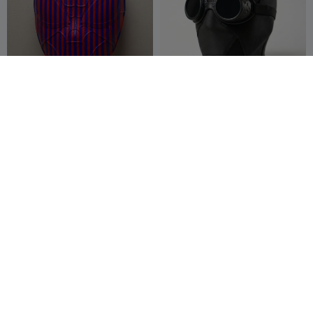
Homem-Aranha de Camada
Spider-Noir Oco
Dupla
Edna Lab
52
GG96
34
257
161


Inosuke Hashibira / Demon
O Segredo em Flor
Slayer
MiniBuff
11
Dalren
158
60
188


Kaldulren
