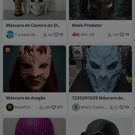
Máscara de Caveira do Dia
Mask Predator
dos Mortos Indígena
Y create lab
19
4Pe-3D
78
40
196


Máscara de dragão
1220261028 Máscara de
Guerreiro da Antiga
BondFire
371
Atlântida
Rmdy Creative
59
288
52


Studio