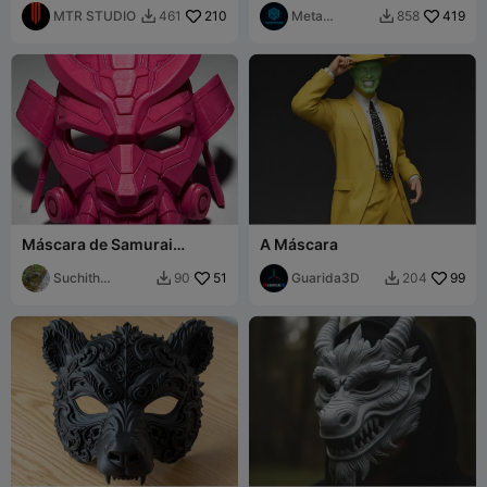
MTR STUDIO
210
Meta
419
461
858


Mystery
Máscara de Samurai
A Máscara
Futurista
Suchith
51
Guarida3D
99
90
204


Shivakumar