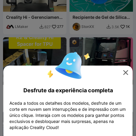
Creality Hi - Gerenciamento
Recipiente de Gel de Sílica
de Cabos do Extrusor (Sem
para Bobinas de Filamento
Flacidez) 0,2mm de
LMaker
277
(CFS) e Outros
StonXX
1K
827
3.5K


camada

Desfrute da experiência completa
Creality K2 plus pro combo
3 suportes CFS com calhas
& Espaçador do Extrusor HI
deslizantes (não
TPU
Millin3dStud
481
giratórias)
d_v_ermako
2.2K
1.4K
6.7K


Aceda a todos os detalhes dos modelos, desfrute de um
io
v
corte em nuvem sem interrupções e de impressão com um
único clique. Interaja com os modelos para ganhar pontos
exclusivos e desbloquear mais surpresas, apenas na
aplicação Creality Cloud!