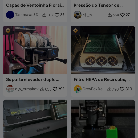
Capas de Ventoinha Florais
Pressão do Tensor de
do Modelo Padrão K2 -
Bobina para Atualização do
NÃO PARA K2 Pro ou Plus
Tammaws3D
25
Creality CFS
재순이
271
107
564


Suporte elevador duplo
Filtro HEPA de Recirculação
CFS K2+ com trilhos
ULTIMATE para K2 Plus
deslizantes
d_v_ermakov
292
GreyFoxDesi
319
655
790


gns