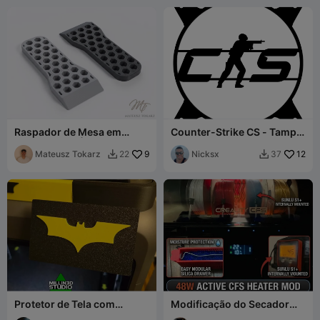
Raspador de Mesa em
Counter-Strike CS - Tampa
Favos de Mel | Ferramenta
da Placa Frontal da Grelha
de Remoção de Impressão
Mateusz Tokarz
9
do Ventilador
Nicksx
12
22
37


3D
Personalizado de 120mm
Protetor de Tela com
Modificação do Secador
Batman para Creality K2
Ativo Creality CFS