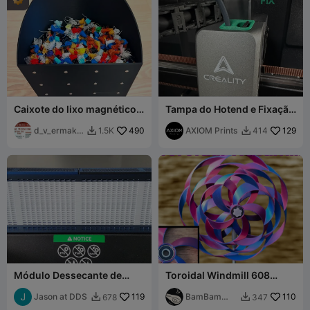
Caixote do lixo magnético
Tampa do Hotend e Fixação
para K2 Plus
do PTFE para Creality K2
d_v_ermako
490
Plus
AXIOM Prints
129
1.5K
414


v
Módulo Dessecante de
Toroidal Windmill 608
Fluxo de Ar para CFS
Bearing Mod
Jason at DDS
119
BamBam
110
678
347


Design