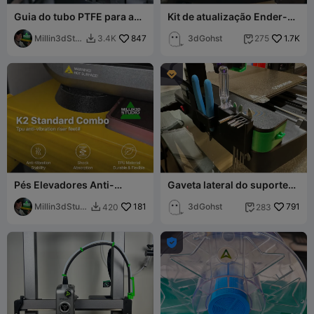
Guia do tubo PTFE para a
Kit de atualização Ender-3
corrente de arrasto do K2
V3
Plus Pro SEM
Millin3dStu
847
3dGohst
1.7K
3.4K
275


TRAVAMENTO!!
dio

Pés Elevadores Anti-
Gaveta lateral do suporte
vibração em TPU Combo
de ferramentas Ender-3 V3
Padrão K2
Millin3dStudi
181
KE/SE
3dGohst
791
420
283


o
