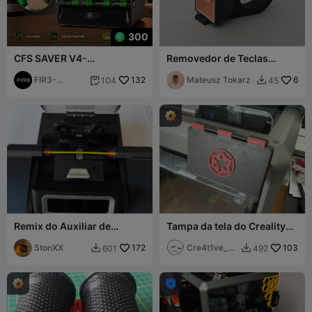
300
CFS SAVER V4-
Removedor de Teclas
Alimentador
Minimalista | Impressão
Revolucionário Creality
FIR3-
132
Plana Sem Suportes
Mateusz Tokarz
6
104
45


CFS. PATENTE PENDENTE
Business
Remix do Auxiliar de
Tampa da tela do Creality
Conector de Filamento
K2 Plus com dobradiça
Sunlu
StonXX
172
flexível.
Cre4t1ve_Ne
103
601
492


rd
