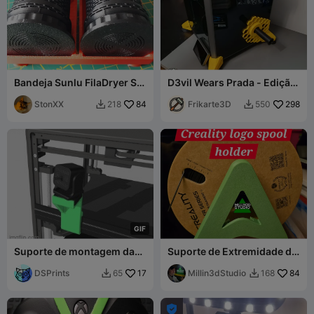
Bandeja Sunlu FilaDryer S2
D3vil Wears Prada - Edição
para Recipiente de Gel de
Honeycomb
Sílica CFS
StonXX
84
Frikarte3D
298
218
550


G
I
F
Suporte de montagem da
Suporte de Extremidade de
câmera Nebular para o
Bobina de Filamento com
quadro da K1 K2 SE para
DSPrints
17
Logo da Creality para K2 K1
Millin3dStudio
84
65
168


impressoras Creality
Ender Hi
