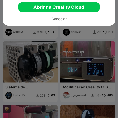
Abrir na Creality Cloud
Cancelar
Suporte rotativo para tubo
Capa decorativa do botão
PTFE Creality K2. V3
para Ender-3 v3 SE
AXIOM
856
enmert
119
3.9K
719


Prints
Sistema de
Modificação Creality CFS
Armazenamento de
Space Pi Plus
Filamento Multiboard
Lu Lu ID
63
d_v_ermako
486
223
1.4K


v