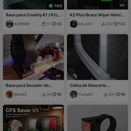
100
G
I
F
Base para Creality K1 / K1c
K2 Plus Brass Wiper Remix
com gaveta e
– Versão com Escova
compartimento para
BURNSKI
36
Estendida
list_artU
143
31
452


ferramentas!
G
I
F
Base para Secador de
Calha de Descarte
Filamento Sunlu S2,
Esquerda do K2 Plus
montagem móvel ou fixa
StonXX
68
Thony67
69
58
600

