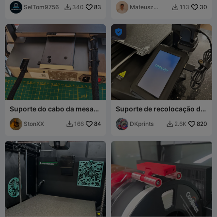
Conector Rápido V2
SelTom9756
83
Tamanhos (3-35mm)
Mateusz
30
340
113


Tokarz

Suporte do cabo da mesa
Suporte de recolocação do
aquecida Creality Hi
ecrã Ender 3 V3 KE
StonXX
84
DKprints
820
166
2.6K

