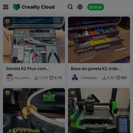

Creality Cloud
Entrar



Gaveta K2 Plus com
Base da gaveta K2 (não
suporte para placas de
pro/plus)
construção
d_v_ermak
3.7K
-Colossus-
881
12.6K
4.6K


ov
