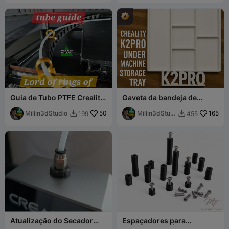
Guia de Tubo PTFE Creality
Gaveta da bandeja de
K2 Plus Pro Combo LOTR
armazenamento inferior da
Senhor dos Anéis
Millin3dStudio
50
Creality K2 PRO com pés
Millin3dStudi
165
199
455


o
Atualização do Secador
Espaçadores para
Creality Space Pi com
Parafusos M3 | 17