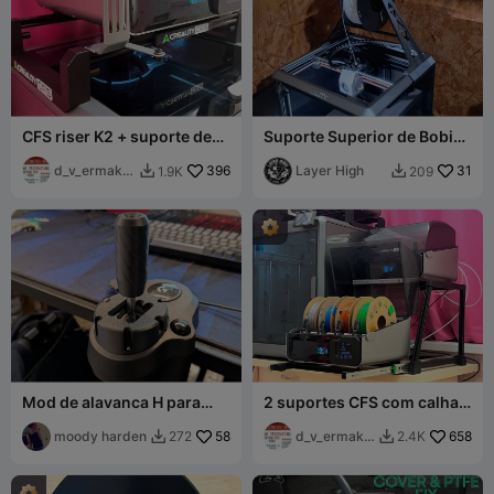
CFS riser K2 + suporte de
Suporte Superior de Bobina
carretos TPU
Creality K1 (Otimizado para
d_v_ermako
396
TPU)
Layer High
31
1.9K
209


v
Mod de alavanca H para
2 suportes CFS com calhas
câmbio Logitech G29
deslizantes (não
moody harden
58
giratórias)
d_v_ermako
658
272
2.4K


v