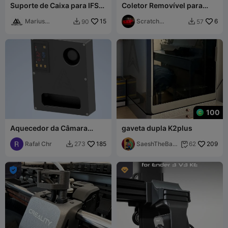
Suporte de Caixa para IFS
Coletor Removível para
no Estilo AMS para
Calha de Resíduos do Qidi
FlashForge AD5X
Marius
15
Q2
Scratch
6
90
57


Avasiloaie
3DPrinting
100
Aquecedor da Câmara
gaveta dupla K2plus
K1C/K1
Rafał Chr
185
SaeshTheBas
209
273
62


h

