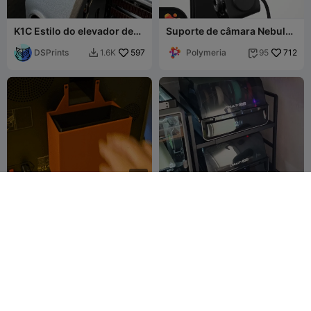
K1C Estilo do elevador de
Suporte de câmara Nebula
corrente Lado da extrusora
para Ender 3 V3 ( SE-KE )
DSPrints
597
da Polymeria
Polymeria
712
1.6K
95


G
I
F
Apenas o Balde de
Prateleira de micro-ondas
Resíduos para Creality K2
modificada para CFS 🔩
Combo Standard
Millin3dStudio
49
Sdsyc
20
297
44

