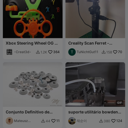
Xbox Steering Wheel OG by
Creality Scan Ferret -
pixel2
Extensão de Luz
-Creat3d-
364
TuNichtGut11
70
1.2K
158


G
I
F
Conjunto Definitivo de
suporte utilitário bowden
Arruelas Cônicas | M3-M12
mod série k2 Ver.2
| 63 Tamanhos
Mateusz
11
재순이
124
44
380


Tokarz