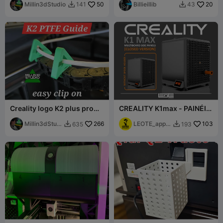
PRO e K2
Millin3dStudio
50
(Integração Sunlu S1 Plus)
Billieillib
20
141
43


Creality logo K2 plus pro
CREALITY K1max - PAINÉIS
combo Series PTFE tube
MULTIBOARD [FECHADO +
chain guide
Millin3dStudi
266
SUPORTE PARA BOBINA]
LEOTE_appr
103
635
193


o
oach