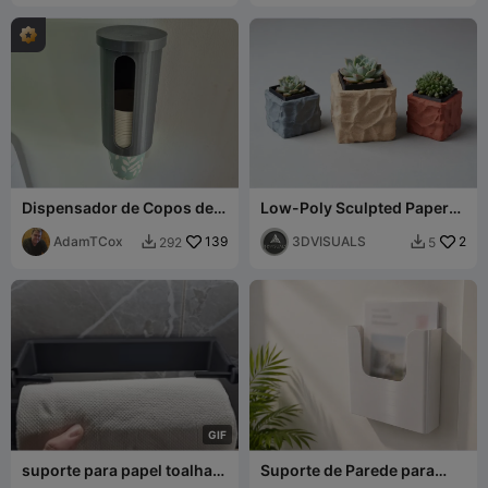
Dispensador de Copos de
Low-Poly Sculpted Paper
Papel
Planter with Inner Trays
AdamTCox
139
3DVISUALS
2
292
5


G
I
F
suporte para papel toalha
Suporte de Parede para
de cozinha com troca
Documentos e Papéis A4