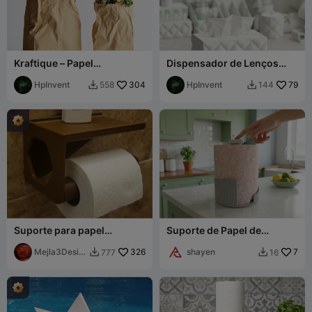
Kraftique – Papel
Dispensador de Lenços
renascido. Propósito
Retangular (Conjunto de
refinado.
HpInvent
304
Banheiro Inflável)
HpInvent
79
558
144


Suporte para papel
Suporte de Papel de
higiênico
Cozinha - Botão de Pressão
Mejla3Desig
326
shayen
7
777
16


n