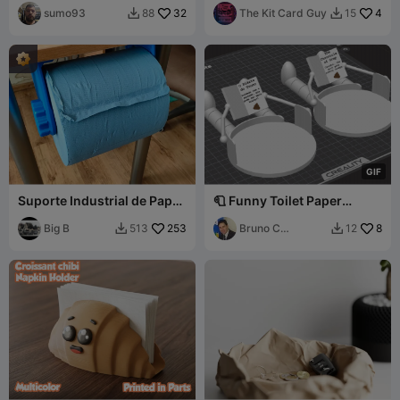
rápida
sumo93
32
The Kit Card Guy
4
88
15


G
I
F
Suporte Industrial de Papel
🧻 Funny Toilet Paper
Toalha de 3kg
Holder Buddy – "The
Big B
253
Reader"
Bruno C
8
513
12


Boaventura