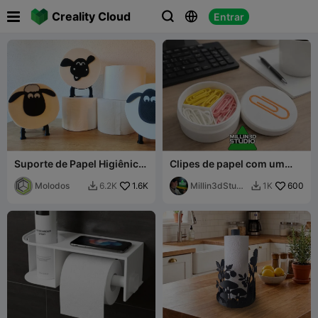

Creality Cloud
Entrar



Suporte de Papel Higiênico
Clipes de papel com um
de Ovelha Definitivo
pote para clipes de papel
Molodos
1.6K
Millin3dStudi
600
6.2K
1K


o