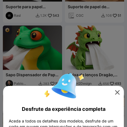
Suporte para papel
Suporte de papel de
higiênico
cozinha
Rasl
543
CGC
51
1.2K
108


Sapo Dispensador de Papel
Caixa de lenços Dragão,
Higiênico (Rolo interno)
Capa para caixa de papel
Pablo
99
higiênico com dispenser
H2Design
493
283
656


Inventos
em forma de boca

Desfrute da experiência completa
Aceda a todos os detalhes dos modelos, desfrute de um
corte em nuvem sem interrupções e de impressão com um