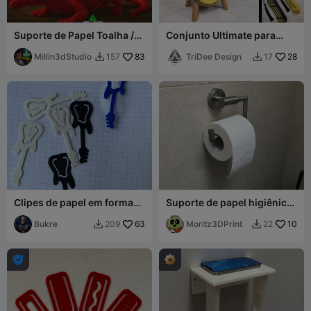
Suporte de Papel Toalha /
Conjunto Ultimate para
Papel Higiênico Dragão
Expositor de Livros
Millin3dStudio
83
TriDee Design
28
157
17


Clipes de papel em forma
Suporte de papel higiênico
de guitarra / suporte de
com superfície adesiva
papel
Bukre
63
Moritz3DPrint
10
209
22


