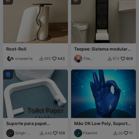
Root-Roll
Teepee: Sistema modular
de prevenção de crises em
creaserra
443
casas de banho
The
908
665
973


Philosopher

Suporte para papel
Mão OK Low Poly, Suporte
higiênico
de Anéis, Peso de Papel
Singh-
109
Decorativo
Filamint
11
446
26


Design