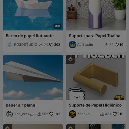
G
I
F
Barco de papel flutuante
Suporte para Papel Toalha
RO3DSTUDIO
868
AJ Studio
16
2K
36


paper air plane
Suporte de Papel Higiênico
The_crazy_c
102
Zaanko
119
552
434


reator