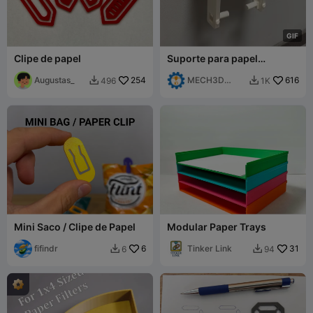
G
I
F
Clipe de papel
Suporte para papel
higiénico para casa de
Augustas_
254
banho - mudança rápida -
MECH3D
616
496
1K


utensílios domésticos
PRINTING
Mini Saco / Clipe de Papel
Modular Paper Trays
fifindr
6
Tinker Link
31
6
94

