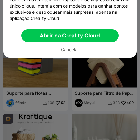
único clique. Interaja com os modelos para ganhar pontos
exclusivos e desbloquear mais surpresas, apenas na
Suporte de papel toalha
Suporte e Estênceis para
aplicação Creality Cloud!
estriado "Forma"
Notas Post-it
Deltaprints
29
Tater Zoid
17
140
45


Abrir na Creality Cloud
Cancelar
Suporte para Notas
Suporte para Filtro de Papel
Adesivas / Post-it
de Café V60
fifindr
52
Meyui
409
108
323

