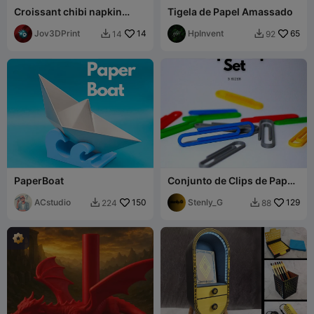
Croissant chibi napkin
Tigela de Papel Amassado
holder - Multicolor - Parts
Jov3DPrint
14
HpInvent
65
14
92


PaperBoat
Conjunto de Clips de Papel
- 3 Tamanhos
ACstudio
150
Stenly_G
129
224
88

