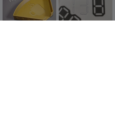
Bandeja para Filtro de Café
Seven-Segment Stencil
stoffies00711
122
Marcidy
4
158
5


Skadis holder for
Suporte Gravity: Design
vinyl/paper roll 60mm
Minimalista, Fixação
Sven veen
6
Máxima
3D Kimba
10
16
10


