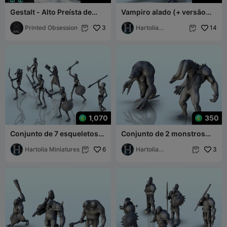
Gestalt - Alto Preísta de
Vampiro alado (+ versão
Nyarlathetop - clube de luta
pré-suportada) (18) -
da sociedade - Pré
Printed Obsession
3
miniaturas w
Hartolia
14


Miniatures
1,070
350
Conjunto de 7 esqueletos
Conjunto de 2 monstros
de guerreiros (+ versão
horríveis (+ versão pré-
pré-suportada) (17)
Hartolia Miniatures
6
suportada) (16) -
Hartolia
3


Miniatures