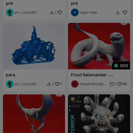
pré
pré
art _crazy69
vignir blær
2


300
para
Frost Salamander -
Miniatura de mesa (Pré-
art _crazy69
1
suportada)
YasashiiKyojinSt
63
3
5


udio
