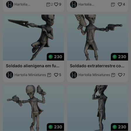
guerra de miniaturas
Hartolia
9
(32) (+ pré-suporte
Hartolia
4
2


Miniatures
Miniatures
230
230
Soldado alienígena em fuga
Soldado extraterrestre com
com máscara e espada (31)
revólver e pistola laser (30)
(+ pré-suporte
Hartolia Miniatures
5
(+ pré-suporte
Hartolia Miniatures
7


230
230