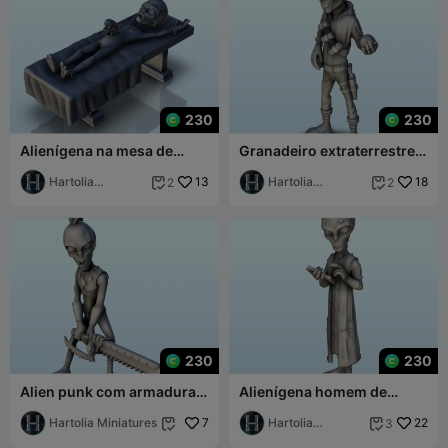
230
230
Alienígena na mesa de
Granadeiro extraterrestre
operações com bebé-
com granadas a tiracolo
alienígena (11) (+ pré-
Hartolia
13
(10) (+ pré)
Hartolia
18
2
2


suporte
Miniatures
Miniatures
230
230
Alien punk com armadura e
Alienígena homem de
espada de serra eléctrica
letras com livro (8) (+
(9) (+ pré-suporte
Hartolia Miniatures
7
versão pré-suportada
Hartolia
22
3


Miniatures