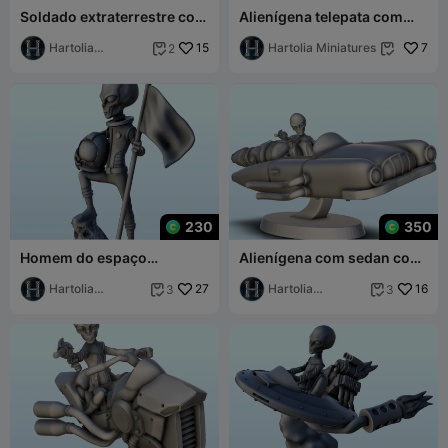
Soldado extraterrestre com
Alienígena telepata com
pistola laser dupla (28) (+
capacete de telepatia (29)
ve pré-suportado)
Hartolia
15
(+ pré-suportado v
Hartolia Miniatures
7
2


Miniatures
230
350
Homem do espaço
Alienígena com sedan com
extraterrestre com
motor a jato e pistola laser
capacete e bandeira (27) (+
Hartolia
27
(26) (+ pré-s
Hartolia
16
3
3


pré-suportado ve
Miniatures
Miniatures