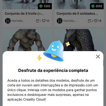
590
899
Conjunto de 3 trolls (+
Conjunto de 5 soldados
versão pré-suportada) (15)
medievais (+ versão pré-
- miniaturas
Hartolia
10
suportada) (14) -
Hartolia
18
1
2


Miniatures
Miniatures

230
230
Desfrute da experiência completa
Porco de ataque gigante (+
Coruja selvagem gigante (+
versão pré-suportada) (12)
versão pré-suportada) (9)
- miniaturas
Hartolia Miniatures
6
- miniaturas wa
Hartolia
57
7


Aceda a todos os detalhes dos modelos, desfrute de um
Miniatures
corte em nuvem sem interrupções e de impressão com um
único clique. Interaja com os modelos para ganhar pontos
exclusivos e desbloquear mais surpresas, apenas na
aplicação Creality Cloud!