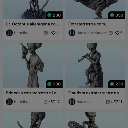
230
350
Dr. Octopus alienígena com
Extraterrestre com
óculos e garras (21) (+ pré-
foguetão montado num
suporte
Hartolia
11
animal de duas pernas (20)
Hartolia Miniatures
5
2


Miniatures
(+ pré-s
230
230
Princesa extraterrestre Leia
Flautista extraterrestre na
com arma laser (19) (+ ver
pedra (18) (+ versão pré-
pré-suportado
Hartolia
12
suportada &
Hartolia
11
2
4


Miniatures
Miniatures