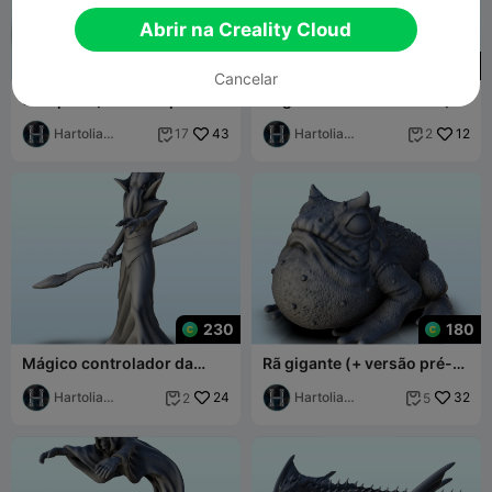
Abrir na Creality Cloud
180
230
Cancelar
Scorpion (+ versão pré-
Naga com muitos olhos (+
suportada) (13) -
versão pré-suportada) (11)
miniaturas warhamm
Hartolia
43
- min
Hartolia
12
17
2


Miniatures
Miniatures
230
180
Mágico controlador da
Rã gigante (+ versão pré-
mente (+ versão pré-
suportada) (8) - miniaturas
suportada) (10) - mi
Hartolia
24
warham
Hartolia
32
2
5


Miniatures
Miniatures