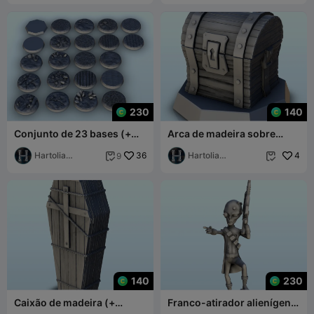
230
140
Conjunto de 23 bases (+
Arca de madeira sobre
versão pré-suportada) (3)
base (+ versão pré-
- miniaturas w
Hartolia
36
suportada) (2) - miniatu
Hartolia
4
9


Miniatures
Miniatures
140
230
Caixão de madeira (+
Franco-atirador alienígena
versão pré-suportada) (1) -
com arma e olho biónico