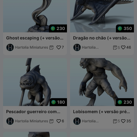
230
350
Ghost escaping (+ versão
Dragão no chão (+ versão
pré-suportada) (7) -
pré-suportada) (5) -
miniaturas wa
Hartolia Miniatures
7
miniatu
Hartolia
46
5


Miniatures
180
230
Pescador guerreiro com
Lobisomem (+ versão pré-
lança (+ versão pré-
suportada) (4) - miniaturas
suportada) (6) - mi
Hartolia Miniatures
6
warhamme
Hartolia
35
5


Miniatures