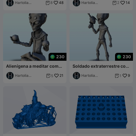
flutuante (5) (+ pré-sup
Hartolia
48
(+ pré-suportado
Hartolia
14
8
2


Miniatures
Miniatures
230
230
Alienígena a meditar com
Soldado extraterrestre com
duas bolas (3) (+ versão
arma laser (1) (+ versão
pré-suportada
Hartolia
21
pré-suportada &
Hartolia
9
5
1


Miniatures
Miniatures