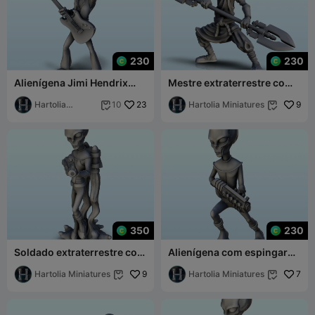
230
230
Alienígena Jimi Hendrix
Mestre extraterrestre com
com fato e guitarra (16) (+
espada dupla e distintivos
pré-fornecimento
Hartolia
23
faciais (14) (+ pré-s
Hartolia Miniatures
9
10


Miniatures
350
230
Soldado extraterrestre com
Alienígena com espingarda
espingarda de assalto e
de assalto laser (12) (+
mochila a jato (13) (+ pré-
Hartolia Miniatures
9
versão pré-suportada
Hartolia Miniatures
7


su