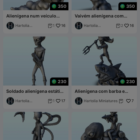
350
350
Alienígena num veículo
Vaivém alienígena com
com motor a jato e arma
piloto e reator duplo (24)
laser (25) (+ pré-sup
Hartolia
16
(+ pré-suprimento
Hartolia
16
1
2


Miniatures
Miniatures
230
230
Soldado alienígena estático
Alienígena com barba e
com espingarda de assalto
tridente sobre tubarão (22)
espacial (23) (+ pré-su
Hartolia
17
(+ pré-suportado
Hartolia Miniatures
7
1


Miniatures