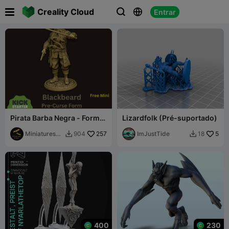

Creality Cloud
Entrar



Pirata Barba Negra - Forma
Lizardfolk (Pré-suportado)
Pré-Maldição
MiniaturesCr
257
ImJustTide
5
904
18


aze
400
230