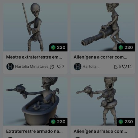
230
230
Mestre extraterrestre em
Alienígena a correr com
posição com a espada (7)
metralhadora (6) (+ versão
(+ ver pré-suportado)
Hartolia Miniatures
7
pré-suportada
Hartolia
14
5


Miniatures
230
230
Extraterrestre armado na
Alienígena armado com
sua banheira com pato
boia de pato e snorkel (4)