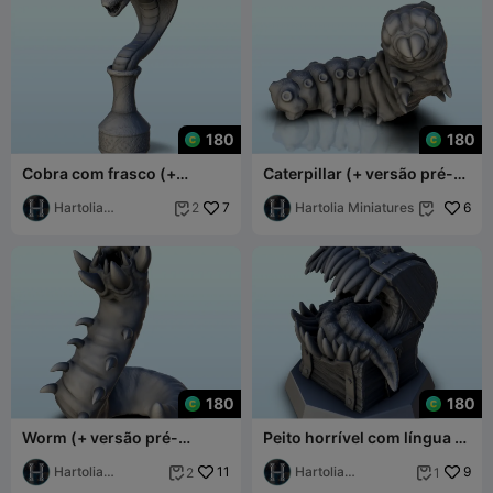
180
180
Cobra com frasco (+
Caterpillar (+ versão pré-
versão pré-suportada) (3)
suportada) (1) - miniaturas
- miniaturas wa
Hartolia
7
warha
Hartolia Miniatures
6
2


Miniatures
180
180
Worm (+ versão pré-
Peito horrível com língua (+
suportada) (2) - miniaturas
versão pré-suportada) (4)
warhammer sc
Hartolia
11
- m
Hartolia
9
2
1


Miniatures
Miniatures