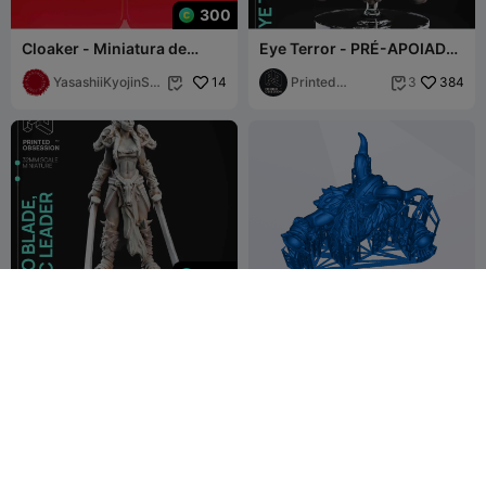
300
Cloaker - Miniatura de
Eye Terror - PRÉ-APOIADO
mesa (pré-suportada)
- Escala 32mm
YasashiiKyojinStu
14
Printed
384
3


dio
Obsession
400
Duas lâminas -
pré em
Comandante Orc fêmea -
PRÉ-APOIADO - 32 mm sca
Printed
133
art _crazy69
3
4
16


Obsession