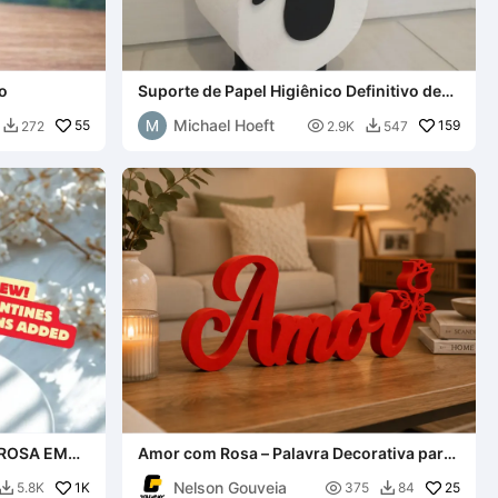
o
Suporte de Papel Higiênico Definitivo de
Ovelha: Mãe do Timmy
Michael Hoeft
55

159
272
2.9K
547


 ROSA EM
Amor com Rosa – Palavra Decorativa para
Impressão 3D
Nelson Gouveia
1K

25
5.8K
375
84

