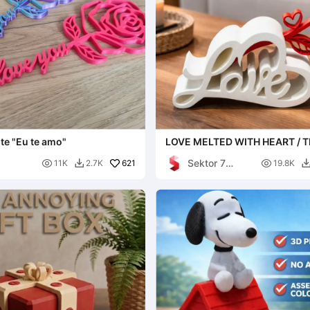
te "Eu te amo"
LOVE MELTED WITH HEART / 
/ VALENTINE
Sektor 7

621

11K
2.7K
19.8K

Studios