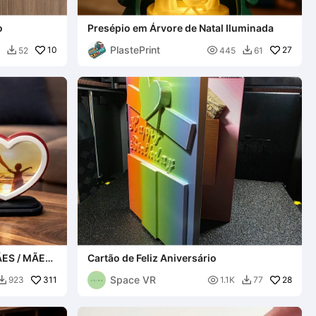
o
Presépio em Árvore de Natal Iluminada
PlastePrint
10

27
52
445
61


ES / MÃE
Cartão de Feliz Aniversário
ARA A MÃE
Space VR
311

28
923
1.1K
77

