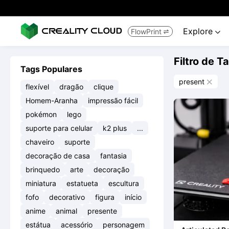
Explore
FlowPrint


Filtro de T
Tags Populares
present

flexível
dragão
clique
Homem-Aranha
impressão fácil
pokémon
lego
suporte para celular
k2 plus
...
chaveiro
suporte
decoração de casa
fantasia
brinquedo
arte
decoração
miniatura
estatueta
escultura
fofo
decorativo
figura
início
anime
animal
presente
estátua
acessório
personagem