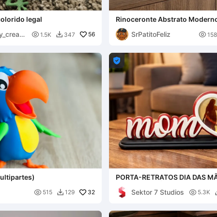
olorido legal
Rinoceronte Abstrato Modern
y_creato
SrPatitoFeliz

56

1.5K
347
158


ltipartes)
PORTA-RETRATOS DIA DAS MÃ
COM CORAÇÃO / PRESENTE P
Sektor 7 Studios

32

515
129
5.3K
