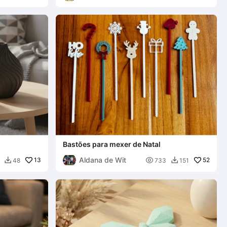
Bastões para mexer de Natal
Aldana de Wit
13

52
48
733
151

