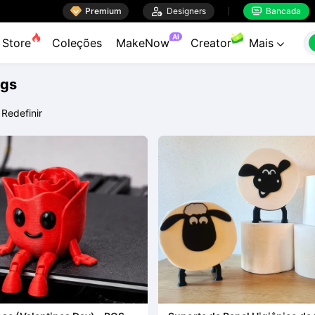

Premium

Designers
Bancada


AI
Store
Coleções
MakeNow
Creator
Mais

ags
Redefinir