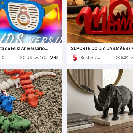
ta de Feliz Aniversário
SUPORTE DO DIA DAS MÃES /
il)
FUNDIDA COM CORAÇÃO / PR
IO
Sektor 7

47
DIA DAS MÃES

1.5K
182
5.2K

Studios