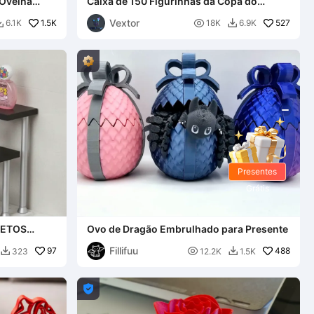
 Ovelha
Caixa de 150 Figurinhas da Copa do
Mundo
Vextor
1.5K

527
6.1K
18K
6.9K


Presentes
Grátis
JETOS
Ovo de Dragão Embrulhado para Presente
Fillifuu
97

488
323
12.2K
1.5K


