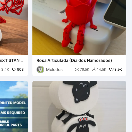
TEXT STAND
Rosa Articulada (Dia dos Namorados)
Molodos
903

3.9K
3.4K
79.5K
14.5K

