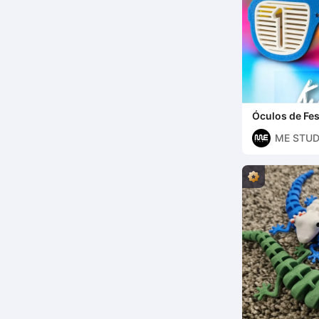
Óculos de Fes
(Versão Infant
ME STUD