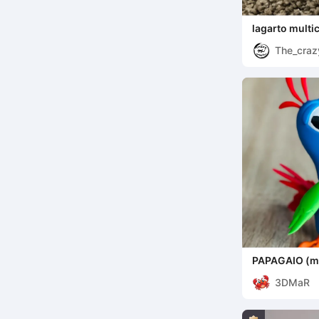
lagarto multic
The_craz
r
PAPAGAIO (mu
3DMaR