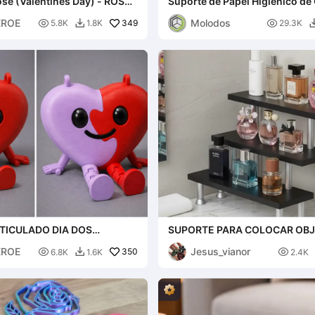
ose (Valentines Day) - ROSA
Suporte de Papel Higiênico de
Definitivo
EROE
Molodos

349

5.8K
1.8K
29.3K

TICULADO DIA DOS
SUPORTE PARA COLOCAR OB
- CORAÇÃO FLEXY
(EXEMPLO: COLÔNIAS)
EROE
Jesus_vianor

350

6.8K
1.6K
2.4K
