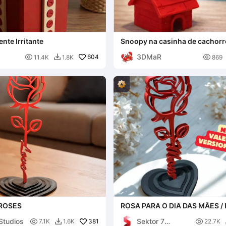
nte Irritante
Snoopy na casinha de cachorr
3DMaR

604

11.4K
1.8K
869

 ROSES
ROSA PARA O DIA DAS MÃES /
PÉ / PRESENTE
Studios
Sektor 7

381

7.1K
1.6K
22.7K
