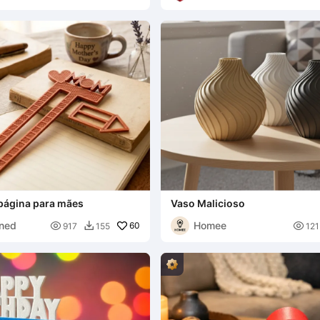
Studios
página para mães
Vaso Malicioso
ned
Homee

60

917
155
121
