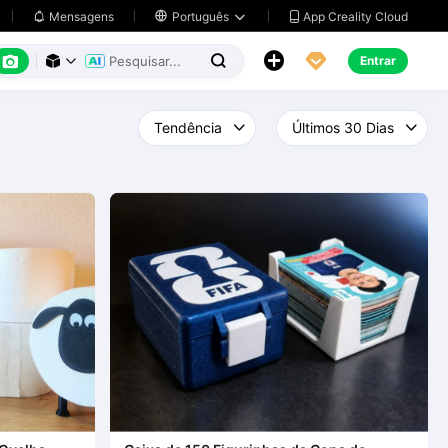
App Creality Cloud
Mensagens

Português






Entrar


