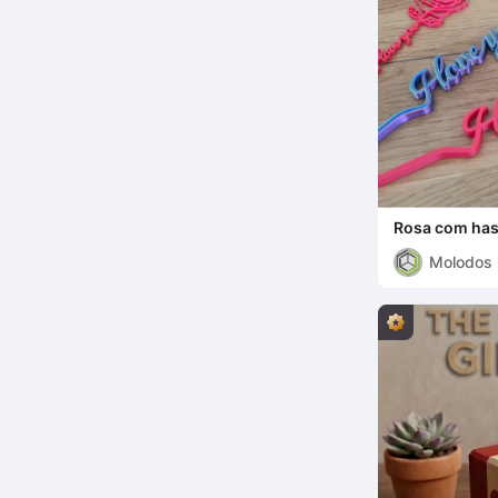
Rosa com has
Molodos