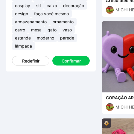
Articulated R
FLEXY
cosplay
stl
caixa
decoração
MICHI H
design
faça você mesmo
armazenamento
ornamento
carro
mesa
gato
vaso
estande
moderno
parede
lâmpada
Redefinir
Confirmar
CORAÇÃO AR
NAMORADOS 
MICHI H