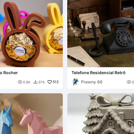
ro Rocher
Telefone Residencial Retrô
Prawny 66

512

6.8K
976
6
