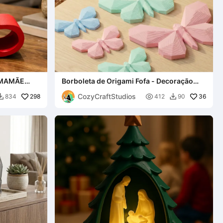
 MAMÃE
Borboleta de Origami Fofa - Decoração
ESENTE DO
Estilo Japandi
CozyCraftStudios
298

36
834
412
90

