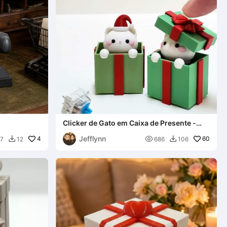
Clicker de Gato em Caixa de Presente -
Edição de Natal
Jefflynn
4

60
7
12
686
106

