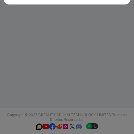
Copyright © 2025 CREALITY 3D (HK) TECHNOLOGY LIMITED Todos os
Direitos Reservados.





