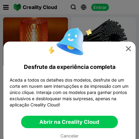

Creality Cloud
Entrar




100
Desfrute da experiência completa
Luminária Minimalista
Vaso orgânico
Aceda a todos os detalhes dos modelos, desfrute de um
Prayan33
18
Coligny3D
132
1
165


corte em nuvem sem interrupções e de impressão com um
único clique. Interaja com os modelos para ganhar pontos
exclusivos e desbloquear mais surpresas, apenas na
aplicação Creality Cloud!
Abrir na Creality Cloud
Cancelar